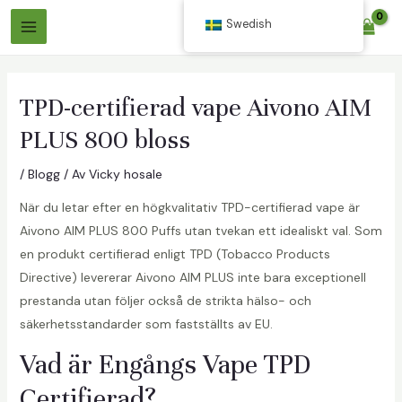
Hoppa
Swedish
$
0.00
till
Huvudmeny
innehåll
TPD-certifierad vape Aivono AIM
PLUS 800 bloss
/
Blogg
/ Av
Vicky hosale
När du letar efter en högkvalitativ TPD-certifierad vape är
äxlare
Aivono AIM PLUS 800 Puffs utan tvekan ett idealiskt val. Som
en produkt certifierad enligt TPD (Tobacco Products
äxlare
Directive) levererar Aivono AIM PLUS inte bara exceptionell
prestanda utan följer också de strikta hälso- och
säkerhetsstandarder som fastställts av EU.
Vad är Engångs Vape TPD
Certifierad?