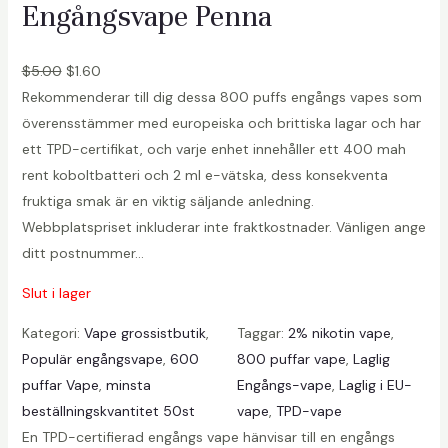
Engångsvape Penna
$
5.00
$
1.60
Rekommenderar till dig dessa 800 puffs engångs vapes som
överensstämmer med europeiska och brittiska lagar och har
ett TPD-certifikat, och varje enhet innehåller ett 400 mah
rent koboltbatteri och 2 ml e-vätska, dess konsekventa
fruktiga smak är en viktig säljande anledning.
Webbplatspriset inkluderar inte fraktkostnader. Vänligen ange
ditt postnummer…
Slut i lager
Kategori:
Vape grossistbutik
, 
Taggar:
2% nikotin vape
, 
Populär engångsvape
, 
600
800 puffar vape
, 
Laglig
puffar Vape
, 
minsta
Engångs-vape
, 
Laglig i EU-
beställningskvantitet 50st
vape
, 
TPD-vape
En TPD-certifierad engångs vape hänvisar till en engångs