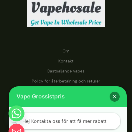
Om
Kontakt
Bästsäljande vapes
Policy för återbetalning och returer
På vapehosale.com kan du få tillgång till vapes till
Vape Grossistpris
grossistpriser, vilket gör det till din ultimata destination för
prisvärda vapinglösningar.
Hej Kontakta oss för att få mer rabatt