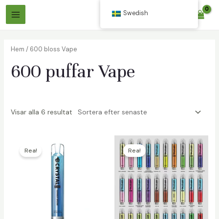
Hoppa
Swedish
$
0.00
till
Huvudmeny
innehåll
Hem
/ 600 bloss Vape
600 puffar Vape
Visar alla 6 resultat
äxlare
äxlare
Rea!
Rea!