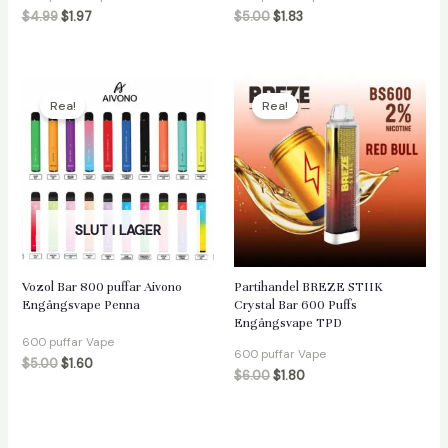
$
4.99
$
1.97
$
5.00
$
1.83
Rea!
Rea!
SLUT I LAGER
Vozol Bar 800 puffar Aivono
Partihandel BREZE STIIK
Engångsvape Penna
Crystal Bar 600 Puffs
Engångsvape TPD
600 puffar Vape
600 puffar Vape
$
5.00
$
1.60
$
6.00
$
1.80