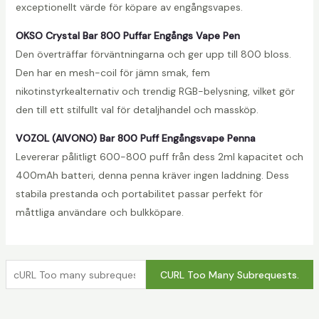
exceptionellt värde för köpare av engångsvapes.
OKSO Crystal Bar 800 Puffar Engångs Vape Pen
Den överträffar förväntningarna och ger upp till 800 bloss.
Den har en mesh-coil för jämn smak, fem
nikotinstyrkealternativ och trendig RGB-belysning, vilket gör
den till ett stilfullt val för detaljhandel och massköp.
VOZOL (AIVONO) Bar 800 Puff Engångsvape Penna
Levererar pålitligt 600-800 puff från dess 2ml kapacitet och
400mAh batteri, denna penna kräver ingen laddning. Dess
stabila prestanda och portabilitet passar perfekt för
måttliga användare och bulkköpare.
c
CURL Too Many Subrequests.
U
R