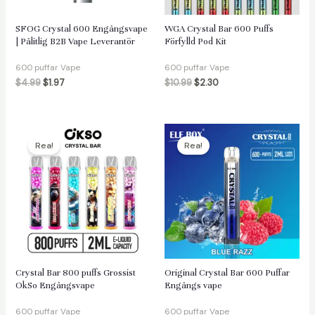
SFOG Crystal 600 Engångsvape
WGA Crystal Bar 600 Puffs
| Pålitlig B2B Vape Leverantör
Förfylld Pod Kit
äxlare
600 puffar Vape
600 puffar Vape
$
4.99
$
1.97
$
10.99
$
2.30
Rea!
Rea!
Crystal Bar 800 puffs Grossist
Original Crystal Bar 600 Puffar
OkSo Engångsvape
Engångs vape
600 puffar Vape
600 puffar Vape