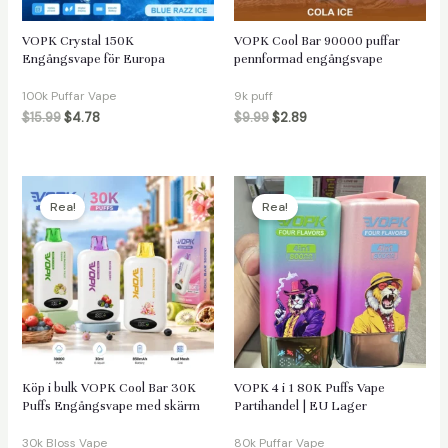
VOPK Crystal 150K
VOPK Cool Bar 90000 puffar
Engångsvape för Europa
pennformad engångsvape
äxlare
100k Puffar Vape
9k puff
$
15.99
$
4.78
$
9.99
$
2.89
Rea!
Rea!
Köp i bulk VOPK Cool Bar 30K
VOPK 4 i 1 80K Puffs Vape
Puffs Engångsvape med skärm
Partihandel | EU Lager
30k Bloss Vape
80k Puffar Vape