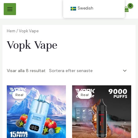
Hoppa
Swedish
$
0.00
till
Huvudmeny
innehåll
Hem
/ Vopk Vape
Vopk Vape
Visar alla 8 resultat
äxlare
äxlare
Rea!
Rea!