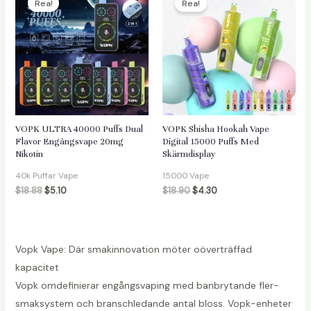
Rea!
Rea!
VOPK ULTRA 40000 Puffs Dual
VOPK Shisha Hookah Vape
Flavor Engångsvape 20mg
Digital 15000 Puffs Med
Nikotin
Skärmdisplay
40k Puffar Vape
15000 Vape
$
18.88
$
5.10
$
18.90
$
4.30
Vopk Vape: Där smakinnovation möter oöverträffad
kapacitet
Vopk omdefinierar engångsvaping med banbrytande fler-
smaksystem och branschledande antal bloss. Vopk-enheter