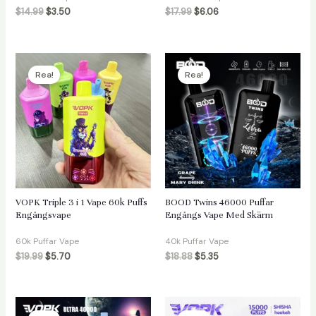
$
14.99
$
3.50
$
17.99
$
6.06
Rea!
Rea!
VOPK Triple 3 i 1 Vape 60k Puffs
BOOD Twins 46000 Puffar
Engångsvape
Engångs Vape Med Skärm
60k Puffar Vape
40k Puffar Vape
$
19.99
$
5.70
$
18.88
$
5.35