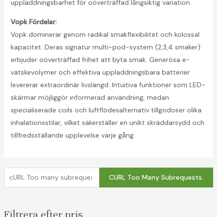
uppladdningsbarhet för oöverträffad långsiktig variation.
Vopk Fördelar:
Vopk dominerar genom radikal smakflexibilitet och kolossal
kapacitet. Deras signatur multi-pod-system (2,3,4 smaker)
erbjuder oöverträffad frihet att byta smak. Generösa e-
vätskevolymer och effektiva uppladdningsbara batterier
levererar extraordinär livslängd. Intuitiva funktioner som LED-
skärmar möjliggör informerad användning, medan
specialiserade coils och luftflödesalternativ tillgodoser olika
inhalationsstilar, vilket säkerställer en unikt skräddarsydd och
tillfredsställande upplevelse varje gång.
c
CURL Too Many Subrequests.
U
R
Filtrera efter pris
L