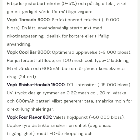
Erbjuder justerbart nikotin (0-5%) och pålitlig effekt, vilket
ger ett gediget värde för måttliga vejpare.
Vopk Tornado 9000:
Perfektionerad enkelhet (~9 000
bloss). En lätt, användarvänlig startpunkt med
nikotinanpassning, idealisk för kortare eller tillfällig
användning.
Vopk Cool Bar 9000:
Optimerad upplevelse (~9 000 bloss).
Har justerbart luftflöde, en 1,0Ω mesh coil, Type-C laddning,
16 ml vätska och 600mAh batteri för jämna, konsekventa
drag. (24 ord)
Vopk Shisha-Hookah 15000:
DTL-intensitet (~15 000 bloss).
UV-tryckt design rymmer en 0,6Ω mesh coil, 20 ml vätska
och 600mAh batteri, vilket genererar täta, smakrika moln för
direkt-lunginhaleringar.
Vopk Four Flavor 80K:
Valets höjdpunkt (~80 000 bloss).
Upplev fyra distinkta smaker i en enhet (begränsad
tillgänglighet), med LED-återkoppling och