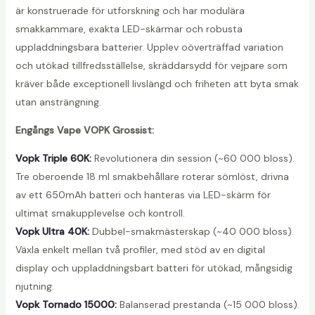
är konstruerade för utforskning och har modulära
smakkammare, exakta LED-skärmar och robusta
uppladdningsbara batterier. Upplev oöverträffad variation
och utökad tillfredsställelse, skräddarsydd för vejpare som
kräver både exceptionell livslängd och friheten att byta smak
utan ansträngning.
Engångs Vape VOPK Grossist:
Vopk Triple 60K:
Revolutionera din session (~60 000 bloss).
Tre oberoende 18 ml smakbehållare roterar sömlöst, drivna
av ett 650mAh batteri och hanteras via LED-skärm för
ultimat smakupplevelse och kontroll.
Vopk Ultra 40K:
Dubbel-smakmästerskap (~40 000 bloss).
Växla enkelt mellan två profiler, med stöd av en digital
display och uppladdningsbart batteri för utökad, mångsidig
njutning.
Vopk Tornado 15000:
Balanserad prestanda (~15 000 bloss).