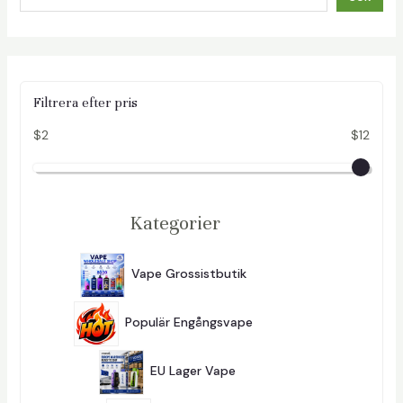
Filtrera efter pris
$2
$12
Kategorier
2
9
Vape Grossistbutik
296
6
P
2
R
8
O
Populär Engångsvape
284
4
D
P
U
1
R
K
0
O
EU Lager Vape
101
T
1
D
E
P
U
R