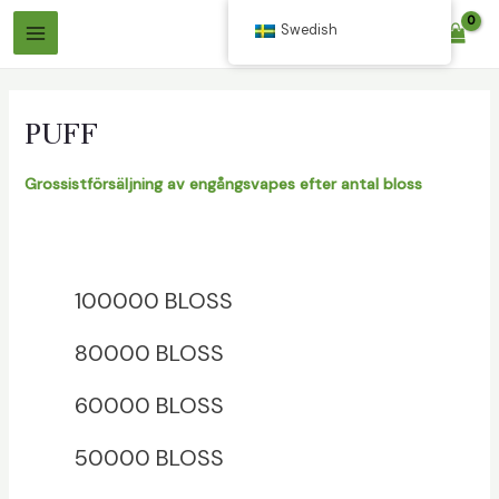
Hoppa
Swedish
$
0.00
till
Huvudmeny
innehåll
PUFF
Grossistförsäljning av engångsvapes efter antal bloss
äxlare
100000 BLOSS
äxlare
80000 BLOSS
60000 BLOSS
50000 BLOSS