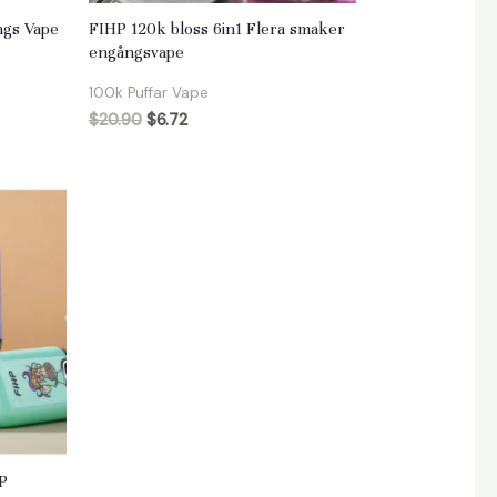
ngs Vape
FIHP 120k bloss 6in1 Flera smaker
engångsvape
100k Puffar Vape
$
20.90
$
6.72
HP