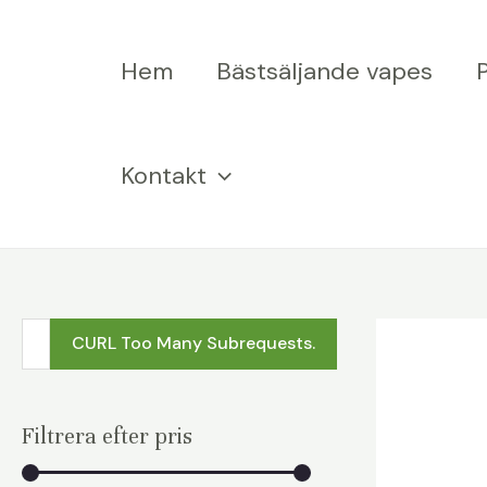
Hoppa
till
Hem
Bästsäljande vapes
innehåll
Kontakt
c
CURL Too Many Subrequests.
U
R
Filtrera efter pris
L
T