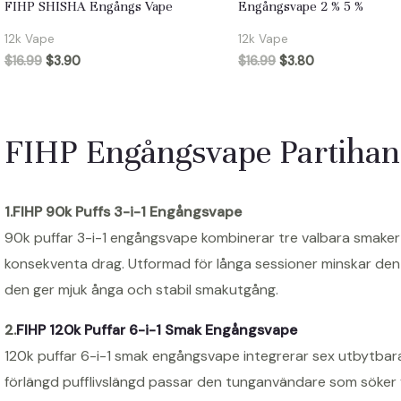
FIHP SHISHA Engångs Vape
Engångsvape 2 % 5 %
12k Vape
12k Vape
$
16.99
$
3.90
$
16.99
$
3.80
FIHP Engångsvape Partihan
1.FIHP 90k Puffs 3-i-1 Engångsvape
90k puffar 3-i-1 engångsvape kombinerar tre valbara smaker i
konsekventa drag. Utformad för långa sessioner minskar de
den ger mjuk ånga och stabil smakutgång.
2.
FIHP 120k Puffar 6-i-1 Smak Engångsvape
120k puffar 6-i-1 smak engångsvape integrerar sex utbytbar
förlängd pufflivslängd passar den tunganvändare som söker v