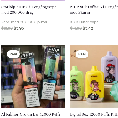
Storköp FIHP 8-i-1 engångsvape
FIHP 90k Puffar 3-i-1 Engå
med 200 000 drag
med Skärm
Vape med 200 000 puffar
100k Puffar Vape
$
18.99
$
5.95
$
14.99
$
5.42
Rea!
Rea!
Al Fakher Crown Bar 12000 Puffs
Digital Box 12000 Puffs FI