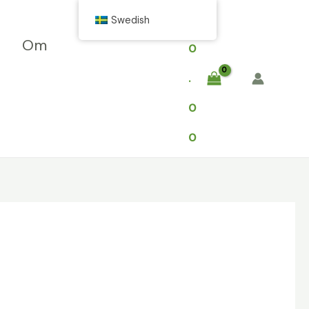
$
Swedish
Om
0
.
0
0