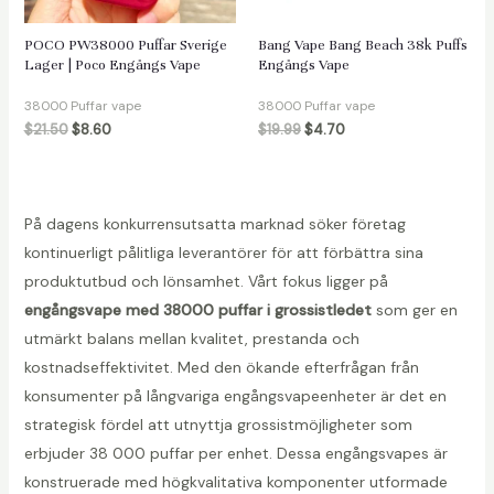
POCO PW38000 Puffar Sverige
Bang Vape Bang Beach 38k Puffs
Lager | Poco Engångs Vape
Engångs Vape
äxlare
38000 Puffar vape
38000 Puffar vape
$
21.50
$
8.60
$
19.99
$
4.70
På dagens konkurrensutsatta marknad söker företag
kontinuerligt pålitliga leverantörer för att förbättra sina
produktutbud och lönsamhet. Vårt fokus ligger på
engångsvape med 38000 puffar i grossistledet
som ger en
utmärkt balans mellan kvalitet, prestanda och
kostnadseffektivitet. Med den ökande efterfrågan från
konsumenter på långvariga engångsvapeenheter är det en
strategisk fördel att utnyttja grossistmöjligheter som
erbjuder 38 000 puffar per enhet. Dessa engångsvapes är
konstruerade med högkvalitativa komponenter utformade