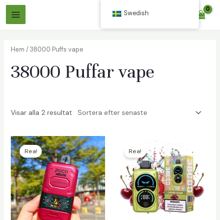
Hoppa
Swedish
$
0.00
till
Huvudmeny
innehåll
Hem
/ 38000 Puffs vape
38000 Puffar vape
Visar alla 2 resultat
äxlare
äxlare
Rea!
Rea!