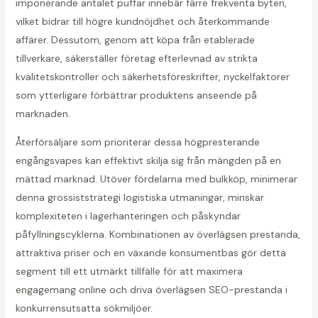
imponerande antalet puffar innebär färre frekventa byten,
vilket bidrar till högre kundnöjdhet och återkommande
affärer. Dessutom, genom att köpa från etablerade
tillverkare, säkerställer företag efterlevnad av strikta
kvalitetskontroller och säkerhetsföreskrifter, nyckelfaktorer
som ytterligare förbättrar produktens anseende på
marknaden.
Återförsäljare som prioriterar dessa högpresterande
engångsvapes kan effektivt skilja sig från mängden på en
mättad marknad. Utöver fördelarna med bulkköp, minimerar
denna grossiststrategi logistiska utmaningar, minskar
komplexiteten i lagerhanteringen och påskyndar
påfyllningscyklerna. Kombinationen av överlägsen prestanda,
attraktiva priser och en växande konsumentbas gör detta
segment till ett utmärkt tillfälle för att maximera
engagemang online och driva överlägsen SEO-prestanda i
konkurrensutsatta sökmiljöer.