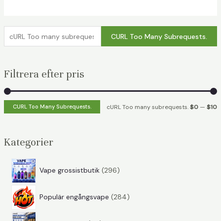
c
CURL Too Many Subrequests.
U
R
Filtrera efter pris
L
T
o
c
c
CURL Too Many Subrequests.
cURL Too many subrequests.
$0
—
$10
o
U
U
m
R
R
Kategorier
a
L
L
n
T
T
2
Vape grossistbutik
296
y
o
o
9
s
2
6
o
o
Populär engångsvape
284
u
8
p
b
1
4
r
a
a