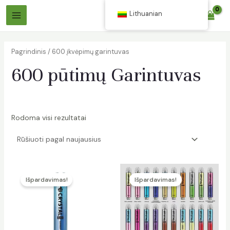
Pereiti
Lithuanian
$
0.00
prie
Pagrindinis
turinio
Meniu
Pagrindinis
/ 600 įkvėpimų garintuvas
600 pūtimų Garintuvas
Rodoma visi rezultatai
gimas
gimas
Išpardavimas!
Išpardavimas!