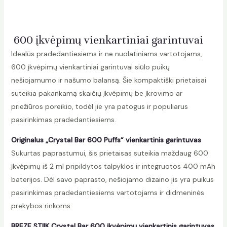
600 įkvėpimų vienkartiniai garintuvai
Idealūs pradedantiesiems ir ne nuolatiniams vartotojams,
600 įkvėpimų vienkartiniai garintuvai siūlo puikų
nešiojamumo ir našumo balansą. Šie kompaktiški prietaisai
suteikia pakankamą skaičių įkvėpimų be įkrovimo ar
priežiūros poreikio, todėl jie yra patogus ir populiarus
pasirinkimas pradedantiesiems.
Originalus „Crystal Bar 600 Puffs“ vienkartinis garintuvas
Sukurtas paprastumui, šis prietaisas suteikia maždaug 600
įkvėpimų iš 2 ml pripildytos talpyklos ir integruotos 400 mAh
baterijos. Dėl savo paprasto, nešiojamo dizaino jis yra puikus
pasirinkimas pradedantiesiems vartotojams ir didmeninės
prekybos rinkoms.
BREZE STIIK Crystal Bar 600 įkvėpimų vienkartinis garintuvas