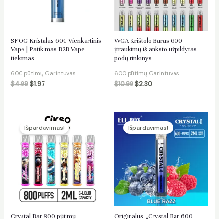
SFOG Kristalas 600 Vienkartinis
WGA Krištolo Baras 600
Vape | Patikimas B2B Vape
įtraukimų iš anksto užpildytas
tiekimas
podų rinkinys
gimas
600 pūtimų Garintuvas
600 pūtimų Garintuvas
$
4.99
$
1.97
$
10.99
$
2.30
Išpardavimas!
Išpardavimas!
Crystal Bar 800 pūtimų
Originalus „Crystal Bar 600