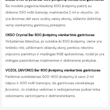
Šis modelis pagerina klasikinę 600 įkvėpimų patirtį su
didesne 550 mAh baterija, maitinančia 2 ml e-skysčio. Jis
yra žinomas dėl savo sodrių vaisių skonių, siūlantis išskirtinę
vertę vienkartinių garintuvų pirkėjams.
OKSO Crystal Bar 800 įkvėpimų vienkartinis garintuvas
Viršydamas lūkesčius, jis suteikia iki 800 įkvėpimų. Jame yra
tinklelio ritė, užtikrinanti sklandų skonį, penkios nikotino
stiprumo parinktys ir madingas RGB apšvietimas, todėl jis yra
stilingas pasirinkimas mažmeninei ir didmeninei prekybai.
VOZOL (AIVONO) Bar 800 įkvėpimų vienkartinis garintuvas
Patikimai suteikdamas 600-800 įkvėpimų iš savo 2 ml
talpos ir 400 mAh baterijos, šis garintuvas nereikalauja
įkrovimo. Jo stabilus veikimas ir nešiojamumas puikiai tinka
vidutiniams vartotojams ir didmenininkams.