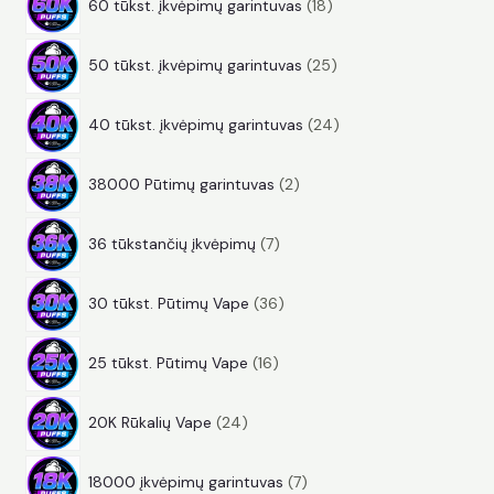
k
a
60 tūkst. įkvėpimų garintuvas
18
8
r
d
t
i
2
p
o
u
a
50 tūkst. įkvėpimų garintuvas
25
5
r
d
k
i
2
p
o
u
t
40 tūkst. įkvėpimų garintuvas
24
4
r
d
k
a
2
p
o
u
t
i
38000 Pūtimų garintuvas
2
p
r
d
k
a
7
r
o
u
t
i
36 tūkstančių įkvėpimų
7
p
o
d
k
a
3
r
d
u
t
i
30 tūkst. Pūtimų Vape
36
6
o
u
k
a
1
p
d
k
t
i
25 tūkst. Pūtimų Vape
16
6
r
u
t
a
2
p
o
k
a
i
20K Rūkalių Vape
24
4
r
d
t
i
7
p
o
u
a
18000 įkvėpimų garintuvas
7