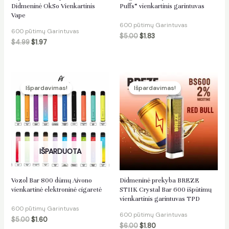
Didmeninė OkSo Vienkartinis
Puffs“ vienkartinis garintuvas
Vape
600 pūtimų Garintuvas
600 pūtimų Garintuvas
$
5.00
$
1.83
$
4.99
$
1.97
Išpardavimas!
Išpardavimas!
IŠPARDUOTA
Vozol Bar 800 dūmų Aivono
Didmeninė prekyba BREZE
vienkartinė elektroninė cigaretė
STIIK Crystal Bar 600 išpūtimų
vienkartinis garintuvas TPD
600 pūtimų Garintuvas
600 pūtimų Garintuvas
$
5.00
$
1.60
$
6.00
$
1.80