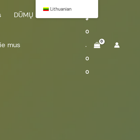
Lithuanian
s
DŪMŲ
$
0
ie mus
.
0
0