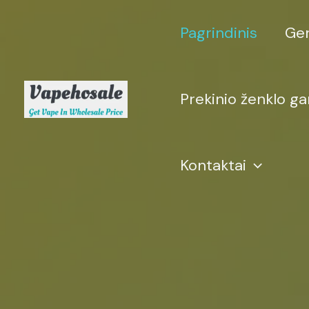
Pereiti
prie
Pagrindinis
Ger
turinio
Prekinio ženklo ga
Kontaktai