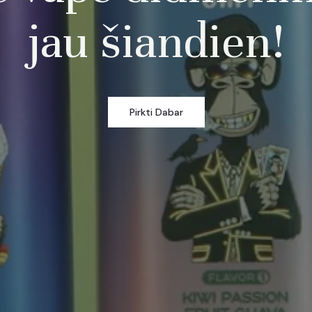
jau šiandien!
Pirkti Dabar