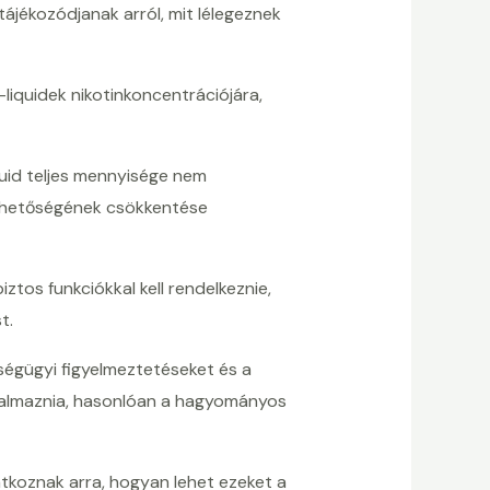
tájékozódjanak arról, mit lélegeznek
liquidek nikotinkoncentrációjára,
uid teljes mennyisége nem
 lehetőségének csökkentése
tos funkciókkal kell rendelkeznie,
t.
égügyi figyelmeztetéseket és a
rtalmaznia, hasonlóan a hagyományos
tkoznak arra, hogyan lehet ezeket a