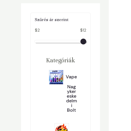
Szűrés ár szerint
$2
$12
Kategóriák
Vape
Nag
Yker
Eske
Delm
I
Bolt
2
296
9
6
T