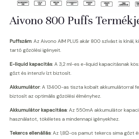
Aivono 800 Puffs Termékj
Puffszám
: Az Aivono AIM PLUS akár 800 szívást is kínál, 
tartó gőzölési igényeit.
E-liquid kapacitás
: A 3,2 ml-es e-liquid kapacitásnak k
gőzt és intenzív ízt biztosít.
Akkumulátor
: A 13400-as tiszta kobalt akkumulátorral fe
biztosít az optimális gőzölési élményhez.
Akkumulátor kapacitása
: Az 550mA akkumulátor kapaci
használatot, tökéletes a mindennapi igényekhez.
Tekercs ellenállás
: Az 1,8Ω-os pamut tekercs sima gőzt és