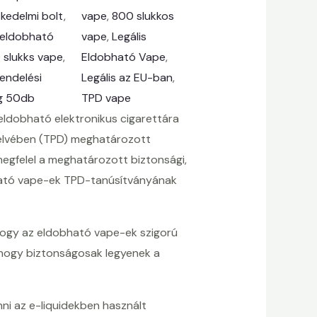
kedelmi bolt
, 
vape
, 
800 slukkos
 eldobható
vape
, 
Legális
 slukks vape
, 
Eldobható Vape
, 
endelési
Legális az EU-ban
, 
g 50db
TPD vape
ldobható elektronikus cigarettára
yelvében (TPD) meghatározott
 megfelel a meghatározott biztonsági,
ható vape-ek TPD-tanúsítványának
hogy az eldobható vape-ek szigorú
l, hogy biztonságosak legyenek a
nni az e-liquidekben használt