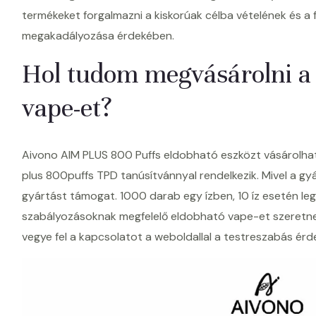
termékeket forgalmazni a kiskorúak célba vételének és a f
megakadályozása érdekében.
Hol tudom megvásárolni a
vape-et?
Aivono AIM PLUS 800 Puffs eldobható eszközt vásárolhat
plus 800puffs TPD tanúsítvánnyal rendelkezik. Mivel a gy
gyártást támogat. 1000 darab egy ízben, 10 íz esetén le
szabályozásoknak megfelelő eldobható vape-et szeretne 
vegye fel a kapcsolatot a weboldallal a testreszabás érd