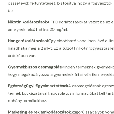
összetevők feltüntetését, biztosítva, hogy a fogyasztók 
be.
Nikotin korlátozások
A TPD korlátozásokat vezet be az e-
amelynek felső határa 20 mg/ml.
Hangerőkorlátozások
Egy eldobható vape-ben lévő e-liq
haladhatja meg a 2 ml-t. Ez a túlzott nikotinfogyasztás
érdekében van.
Gyermekbiztos csomagolás
Minden terméknek gyermekbiz
hogy megakadályozza a gyermekek általi véletlen lenyelés
Egészségügyi figyelmeztetések
A csomagolásnak egészs
termék kockázataival kapcsolatos információkat kell ta
dohánytermékekhez.
Marketing és reklámkorlátozások
Szigorú szabályok vona