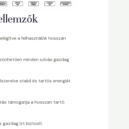
ellemzők
kielégítve a felhasználók hosszan
öszönhetően minden szívás gazdag
lszerelve stabil és tartós energiát
tás támogatja a hosszan tartó
 gazdag ízt biztosít.