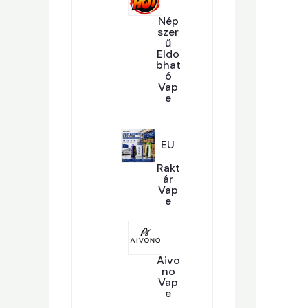
E
R
Nép
M
Szer
É
Ű
K
Eldo
Bhat
Ó
Vap
E
2
284
8
4
T
EU
E
R
Rakt
M
Ár
É
Vap
K
E
1
101
0
1
T
E
Aivo
R
No
M
Vap
É
E
K
1
13