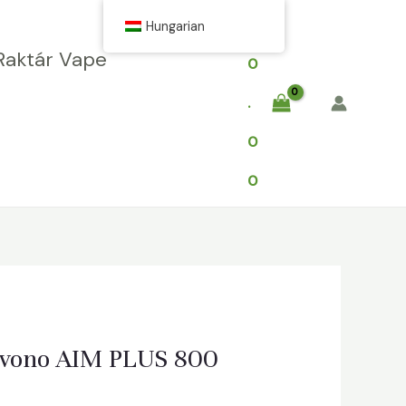
$
Hungarian
Raktár Vape
0
.
0
0
ivono AIM PLUS 800