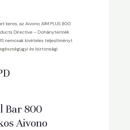
-et keres, az Aivono AIM PLUS 800
roducts Directive – Dohánytermék
US nemcsak kivételes teljesítményt
 egészségügyi és biztonsági
TPD
l Bar 800
kos Aivono