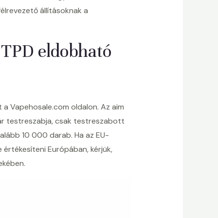
élrevezető állításoknak a
 TPD eldobható
 a Vapehosale.com oldalon. Az aim
ár testreszabja, csak testreszabott
galább 10 000 darab. Ha az EU-
értékesíteni Európában, kérjük,
ekében.