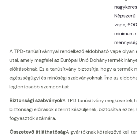
nagykeres
Népszerű
vape
, 
600
minimum r
mennyisé
A TPD-tanúsítvánnyal rendelkező eldobható vape olyan e
utal, amely megfelel az Európai Unió Dohánytermék Irán
előírásoknak. Ez a tanúsítvány biztosítja, hogy a termék
egészségügyi és minőségi szabványoknak. Íme az eldob
legfontosabb szempontjai:
Biztonsági szabványok
A TPD tanúsítvány megköveteli, 
biztonsági előírások szerint készüljenek, biztosítva ezze
fogyasztók számára.
Összetevő átláthatóság
A gyártóknak kötelezővé kell te