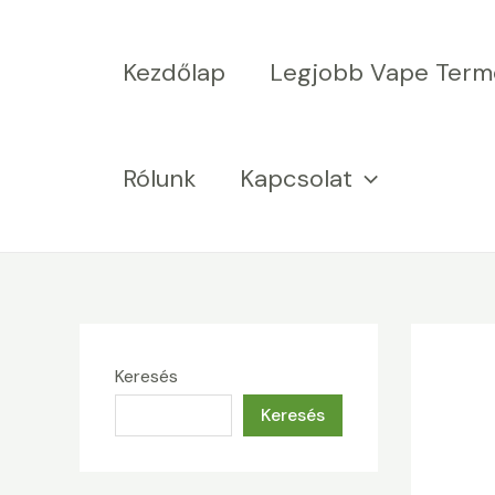
Ugrás
a
Kezdőlap
Legjobb Vape Term
tartalomra
Rólunk
Kapcsolat
Keresés
Keresés