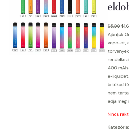
eldo
$
5.00
$
1.
Ajánljuk 
vape-et, a
törvények
rendelkez
400 mAh-s
e-liquidet
értékesíté
nem tartal
adja meg 
Nincs rak
Kategória