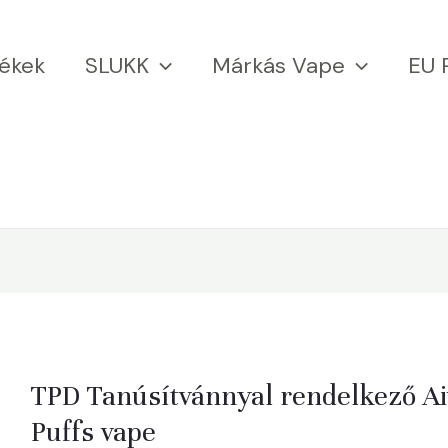
ékek
SLUKK
Márkás Vape
EU 
TPD Tanúsítvánnyal rendelkező A
Puffs vape