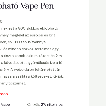
bható Vape Pen
60
Önnek ezt a 800 slukkos eldobható
mely megfelel az európai és brit
nek, és TPD tanúsítvánnyal
ik, és minden eszköz tartalmaz egy
 tiszta kobalt akkumulátort és 2 ml
, a következetes gyümölcsös íze a fő
si érv. A weboldalon feltüntetett ár
mazza a szállítási költségeket. Kérjük,
irányítószámát…
táron
:
Vape
Címkék:
2% nikotinos