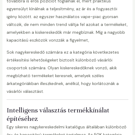
továbbra is erős pozíciót foglalnak el, mert praktikus
egyensúlyt kínálnak a teljesítmény, az ár és a fogyasztói
igény között. az egyszer használatos vape-piac gyorsan
változik, de nem minden trend váltja fel azokat a termékeket,
amelyekben a kiskereskedők már megbíznak. Míg a nagyobb
kapacitású eszközök vonzzák a figyelmet,
Sok nagykereskedő számára ez a kategória következetes
értékesítési lehetőségeket biztosít különböző vásárlói
csoportok számára. Olyan kiskereskedőknek vonzó, akik
megbízható termékeket keresnek, amelyek széles
árkategóriákban illeszkednek, anélkül, hogy korlátoznák a
vásárlói választást.
Intelligens választás termékkínálat
építéséhez
Egy sikeres nagykereskedelmi katalógus általában különböző
ár- és kapacitású termékeket tartalmaz. Az 50K kategória