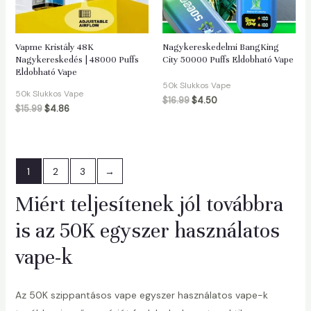
Vapme Kristály 48K
Nagykereskedelmi BangKing
Nagykereskedés | 48000 Puffs
City 50000 Puffs Eldobható Vape
Eldobható Vape
50k Slukkos Vape
50k Slukkos Vape
$
16.99
$
4.50
$
15.99
$
4.86
1
2
3
→
Miért teljesítenek jól továbbra
is az 50K egyszer használatos
vape-k
Az 50K szippantásos vape egyszer használatos vape-k