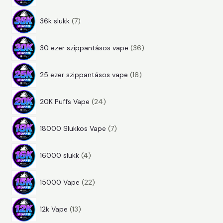
t
e
m
k
7
e
r
é
36k slukk
7
t
r
m
k
3
e
m
é
30 ezer szippantásos vape
36
6
r
é
k
1
t
m
k
25 ezer szippantásos vape
16
6
e
é
2
t
r
k
20K Puffs Vape
24
4
e
m
7
t
r
é
18000 Slukkos Vape
7
t
e
m
k
4
e
r
é
16000 slukk
4
t
r
m
k
2
e
m
é
15000 Vape
22
2
r
é
k
1
t
m
k
12k Vape
13
3
e
é