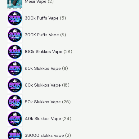
Mesii Vape
2
t
r
é
k
5
e
m
k
300k Puffs Vape
5
t
r
é
8
e
m
k
200K Puffs Vape
8
t
r
é
2
e
m
k
100k Slukkos Vape
28
8
r
é
1
t
m
k
80k Slukkos Vape
11
1
e
é
1
t
r
k
60k Slukkos Vape
18
8
e
m
2
t
r
é
50k Slukkos Vape
25
5
e
m
k
2
t
r
é
40k Slukkos Vape
24
4
e
m
k
2
t
r
é
38000 slukks vape
2