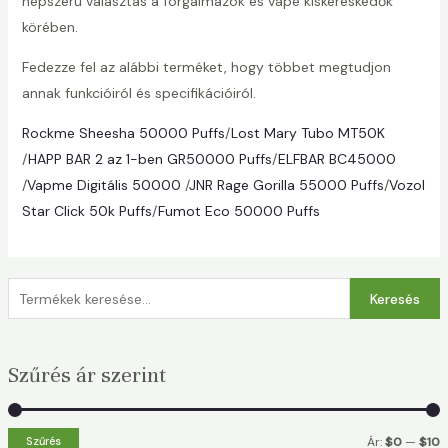
népszerű választás a forgalmazók és vape kiskereskedők
körében.
Fedezze fel az alábbi terméket, hogy többet megtudjon
annak funkcióiról és specifikációiról.
Rockme Sheesha 50000 Puffs
/
Lost Mary Tubo MT50K
/
HAPP BAR 2 az 1-ben GR50000 Puffs
/
ELFBAR BC45000
/
Vapme Digitális 50000
/
JNR Rage Gorilla 55000 Puffs
/
Vozol
Star Click 50k Puffs
/
Fumot Eco 50000 Puffs
K
Keresés
e
r
Szűrés ár szerint
e
s
é
Szűrés
Ár:
$0
—
$10