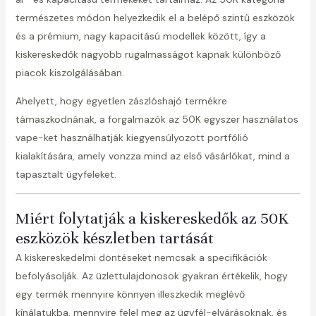
természetes módon helyezkedik el a belépő szintű eszközök
és a prémium, nagy kapacitású modellek között, így a
kiskereskedők nagyobb rugalmasságot kapnak különböző
piacok kiszolgálásában.
Ahelyett, hogy egyetlen zászlóshajó termékre
támaszkodnának, a forgalmazók az 50K egyszer használatos
vape-ket használhatják kiegyensúlyozott portfólió
kialakítására, amely vonzza mind az első vásárlókat, mind a
tapasztalt ügyfeleket.
Miért folytatják a kiskereskedők az 50K
eszközök készletben tartását
A kiskereskedelmi döntéseket nemcsak a specifikációk
befolyásolják. Az üzlettulajdonosok gyakran értékelik, hogy
egy termék mennyire könnyen illeszkedik meglévő
kínálatukba, mennyire felel meg az ügyfél-elvárásoknak, és