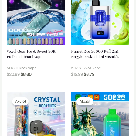
Vozol Gear Ice & Sweet 50K
Fumot Eco 50000 Puff 2in1
Puffs eldobható vape
Nagykereskedelmi Vásárlás
50k Slukkos Vape
50k Slukkos Vape
$
20.99
$
8.60
$
15.99
$
6.79
Akció!
Akció!