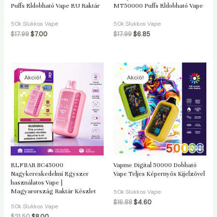
Puffs Eldobható Vape EU Raktár
MT50000 Puffs Eldobható Vape
50k Slukkos Vape
50k Slukkos Vape
$
17.99
$
7.00
$
17.99
$
6.85
Akció!
Akció!
ELFBAR BC45000
Vapme Digital 50000 Dobható
Nagykereskedelmi Egyszer
Vape Teljes Képernyős Kijelzővel
használatos Vape |
Magyarország Raktár Készlet
50k Slukkos Vape
$
16.88
$
4.60
50k Slukkos Vape