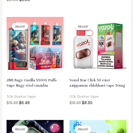
$
21.50
$
8.00
Akció!
Akció!
JNR Rage Gorilla 55000 Puffs
Vozol Star Click 50 ezer
Vape Nagy tétel vásárlás
szippantás eldobható vape 50mg
50k Slukkos Vape
50k Slukkos Vape
$
16.88
$
6.49
$
18.99
$
8.30
Akció!
Akció!