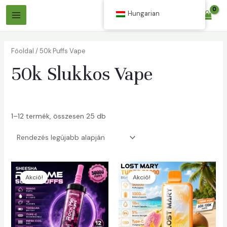
Ugrás
Hungarian
$
0.00
a
Főmenü
tartalomra
Főoldal
/ 50k Puffs Vape
50k Slukkos Vape
1–12 termék, összesen 25 db
áltó
áltó
Akció!
Akció!