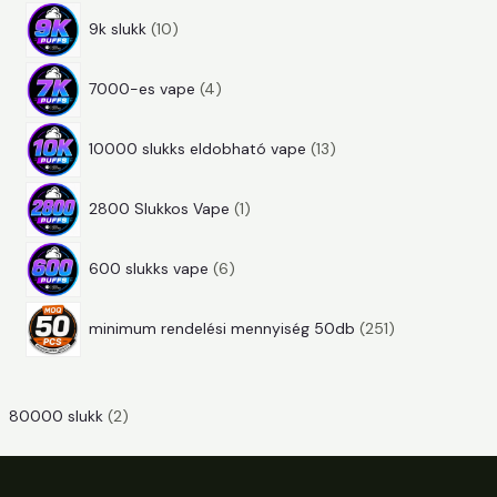
1
t
r
k
9k slukk
10
0
e
m
4
t
r
é
7000-es vape
4
t
e
m
k
1
e
r
é
10000 slukks eldobható vape
13
3
r
m
k
1
t
m
é
2800 Slukkos Vape
1
t
e
é
k
6
e
r
k
600 slukks vape
6
t
r
m
2
e
m
é
minimum rendelési mennyiség 50db
251
5
r
é
k
1
m
k
t
é
80000 slukk
(2)
e
k
r