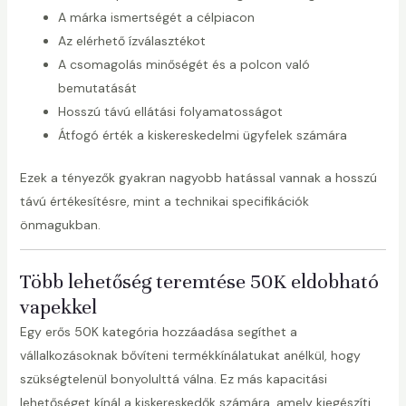
A márka ismertségét a célpiacon
Az elérhető ízválasztékot
A csomagolás minőségét és a polcon való
bemutatását
Hosszú távú ellátási folyamatosságot
Átfogó érték a kiskereskedelmi ügyfelek számára
Ezek a tényezők gyakran nagyobb hatással vannak a hosszú
távú értékesítésre, mint a technikai specifikációk
önmagukban.
Több lehetőség teremtése 50K eldobható
vapekkel
Egy erős 50K kategória hozzáadása segíthet a
vállalkozásoknak bővíteni termékkínálatukat anélkül, hogy
szükségtelenül bonyolulttá válna. Ez más kapacitási
lehetőséget kínál a kiskereskedők számára, amely kiegészíti