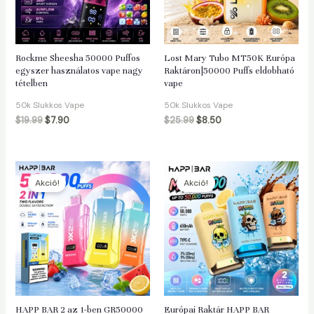
áltó
Rockme Sheesha 50000 Puffos
Lost Mary Tubo MT50K Európa
egyszer használatos vape nagy
Raktáron|50000 Puffs eldobható
tételben
vape
50k Slukkos Vape
50k Slukkos Vape
$
19.99
$
7.90
$
25.99
$
8.50
Akció!
Akció!
HAPP BAR 2 az 1-ben GR50000
Európai Raktár HAPP BAR