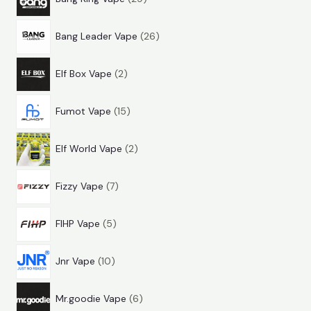
9
r
m
k
2
t
m
é
Bang Leader Vape
26
6
e
é
k
2
t
r
k
Elf Box Vape
2
t
e
m
1
e
r
é
Fumot Vape
15
5
r
m
k
2
t
m
é
Elf World Vape
2
t
e
é
k
7
e
r
k
Fizzy Vape
7
t
r
m
5
e
m
é
FIHP Vape
5
t
r
é
k
1
e
m
k
Jnr Vape
10
0
r
é
6
t
m
k
Mr.goodie Vape
6
t