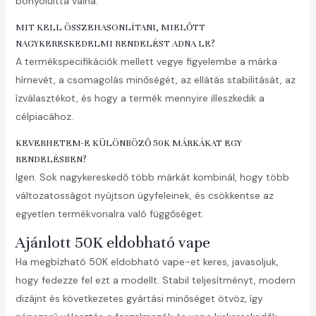
bonyolulttá válna.
MIT KELL ÖSSZEHASONLÍTANI, MIELŐTT
NAGYKERESKEDELMI RENDELÉST ADNA LE?
A termékspecifikációk mellett vegye figyelembe a márka
hírnevét, a csomagolás minőségét, az ellátás stabilitását, az
ízválasztékot, és hogy a termék mennyire illeszkedik a
célpiacához.
KEVERHETEM-E KÜLÖNBÖZŐ 50K MÁRKÁKAT EGY
RENDELÉSBEN?
Igen. Sok nagykereskedő több márkát kombinál, hogy több
változatosságot nyújtson ügyfeleinek, és csökkentse az
egyetlen termékvonalra való függőséget.
Ajánlott 50K eldobható vape
Ha megbízható 50K eldobható vape-et keres, javasoljuk,
hogy fedezze fel ezt a modellt. Stabil teljesítményt, modern
dizájnt és következetes gyártási minőséget ötvöz, így