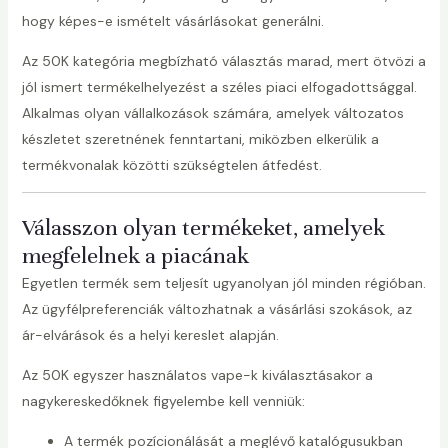
hogy képes-e ismételt vásárlásokat generálni.
Az 50K kategória megbízható választás marad, mert ötvözi a
jól ismert termékelhelyezést a széles piaci elfogadottsággal.
Alkalmas olyan vállalkozások számára, amelyek változatos
készletet szeretnének fenntartani, miközben elkerülik a
termékvonalak közötti szükségtelen átfedést.
Válasszon olyan termékeket, amelyek
megfelelnek a piacának
Egyetlen termék sem teljesít ugyanolyan jól minden régióban.
Az ügyfélpreferenciák változhatnak a vásárlási szokások, az
ár-elvárások és a helyi kereslet alapján.
Az 50K egyszer használatos vape-k kiválasztásakor a
nagykereskedőknek figyelembe kell venniük:
A termék pozícionálását a meglévő katalógusukban