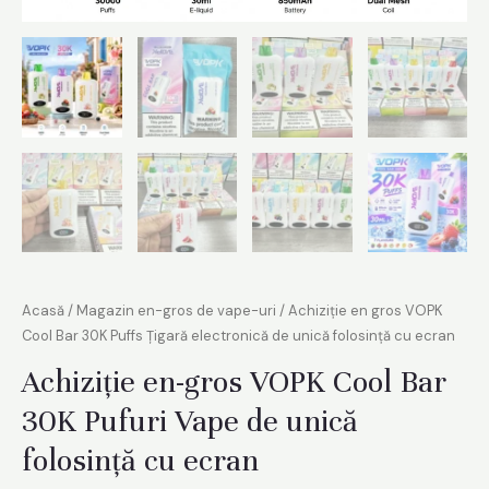
are
Acasă
/
Magazin en-gros de vape-uri
/ Achiziție en gros VOPK
Cool Bar 30K Puffs Țigară electronică de unică folosință cu ecran
Achiziție en-gros VOPK Cool Bar
30K Pufuri Vape de unică
folosință cu ecran