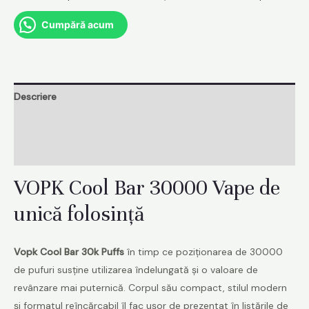
Puffs
Cumpără acum
Disposable
Vape
With
Screen
Descriere
quantity
Informații adiționale
Recenzii (0)
VOPK Cool Bar 30000 Vape de
unică folosință
Vopk Cool Bar 30k Puffs
în timp ce poziționarea de 30000
de pufuri susține utilizarea îndelungată și o valoare de
revânzare mai puternică. Corpul său compact, stilul modern
și formatul reîncărcabil îl fac ușor de prezentat în listările de