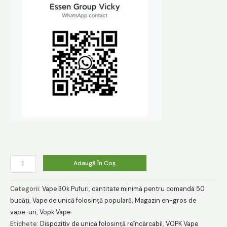
Bulk
Adaugă În Coș
Buy
VOPK
Categorii:
Vape 30k Pufuri
,
cantitate minimă pentru comandă 50
Cool
bucăți
,
Vape de unică folosință populară
,
Magazin en-gros de
vape-uri
,
Vopk Vape
Bar
Etichete:
Dispozitiv de unică folosință reîncărcabil
,
VOPK Vape
30K