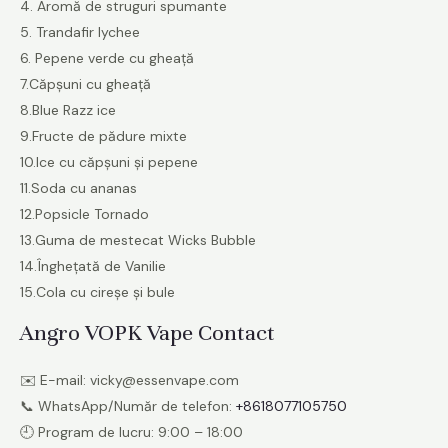
4. Aromă de struguri spumante
5. Trandafir lychee
6. Pepene verde cu gheață
7.Căpșuni cu gheață
8.Blue Razz ice
9.Fructe de pădure mixte
10.Ice cu căpșuni și pepene
11.Soda cu ananas
12.Popsicle Tornado
13.Guma de mestecat Wicks Bubble
14.Înghețată de Vanilie
15.Cola cu cireșe și bule
Angro
VOPK Vape
Contact
✉️ E-mail: vicky@essenvape.com
📞 WhatsApp/Număr de telefon:
+8618077105750
🕘 Program de lucru: 9:00 – 18:00