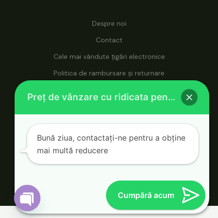
Despre noi
Contact
Cele mai vândute țigări electronice
Politica de rambursare și returnare
La vapehosale.com, puteți accesa produse de vapat la
Preț de vânzare cu ridicata pentru țigări electronice
prețuri en-gros, ceea ce o face destinația dvs. supremă
pentru soluții de vapat la prețuri accesibile.
Bună ziua, contactați-ne pentru a obține
mai multă reducere
© 2026 Vape Wholesale. Alimentat de Vape
Wholesale.
Cumpără acum
Deschide