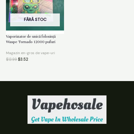
FĂRĂ STOC
Vaporizator de unică folosință
Waspe Tornado 12000 pufuri
Magazin en-gros de vape-uri
$
13.99
$
3.52