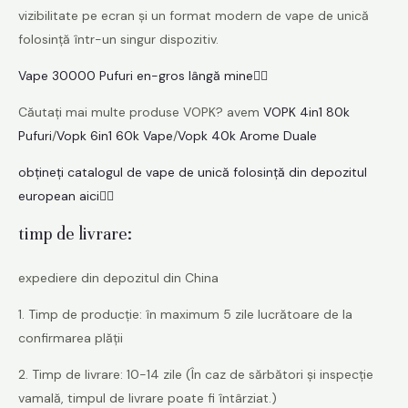
vizibilitate pe ecran și un format modern de vape de unică
folosință într-un singur dispozitiv.
Vape 30000 Pufuri en-gros lângă mine👈🏻
Căutați mai multe produse VOPK? avem
VOPK 4in1 80k
Pufuri
/
Vopk 6in1 60k Vape
/
Vopk 40k Arome Duale
obțineți catalogul de vape de unică folosință din depozitul
european aici👈🏻
timp de livrare:
expediere din depozitul din China
1. Timp de producție: în maximum 5 zile lucrătoare de la
confirmarea plății
2. Timp de livrare: 10-14 zile (În caz de sărbători și inspecție
vamală, timpul de livrare poate fi întârziat.)