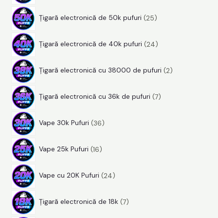
r
d
e
2
p
o
u
Țigară electronică de 50k pufuri
25
5
r
d
s
2
p
o
u
e
Țigară electronică de 40k pufuri
24
4
r
d
s
2
p
o
u
e
Țigară electronică cu 38000 de pufuri
2
p
r
d
s
7
r
o
u
e
Țigară electronică cu 36k de pufuri
7
p
o
d
s
3
r
d
u
e
Vape 30k Pufuri
36
6
o
u
s
1
p
d
s
e
Vape 25k Pufuri
16
6
r
u
e
2
p
o
s
Vape cu 20K Pufuri
24
4
r
d
e
7
p
o
u
Țigară electronică de 18k
7
p
r
d
s