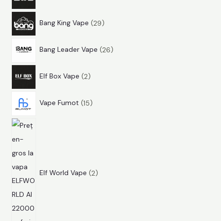
p
r
d
u
e
2
r
o
u
s
Bang King Vape
29
9
o
d
s
e
2
p
d
u
e
Bang Leader Vape
26
6
r
u
s
2
p
o
s
e
Elf Box Vape
2
p
r
d
e
1
r
o
u
Vape Fumot
15
5
o
d
s
2
p
d
u
e
p
r
u
s
r
o
s
e
o
d
e
Elf World Vape
2
d
u
u
s
s
e
e