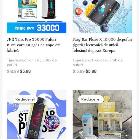
are
JNR Tank Pro 33000 Pufuri
Stag Bar Pluse X 40.000 de pufuri
Furnizare en-gros de Vape din
țigară electronică de unică
fabrică
folosință depozit Europa
Țigară electronică cu 36k de
Țigară electronică cu 36k de
pufuri
pufuri
$
18.99
$
5.98
$
15.99
$
5.68
Reducere!
Reducere!