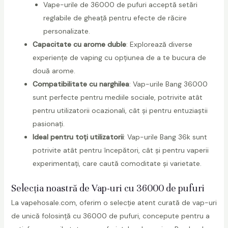
Vape-urile de 36000 de pufuri acceptă setări
reglabile de gheață pentru efecte de răcire
personalizate.
Capacitate cu arome duble
: Explorează diverse
experiențe de vaping cu opțiunea de a te bucura de
două arome.
Compatibilitate cu narghilea
: Vap-urile Bang 36000
sunt perfecte pentru mediile sociale, potrivite atât
pentru utilizatorii ocazionali, cât și pentru entuziaștii
pasionați.
Ideal pentru toți utilizatorii
: Vap-urile Bang 36k sunt
potrivite atât pentru începători, cât și pentru vaperii
experimentați, care caută comoditate și varietate.
Selecția noastră de Vap-uri cu 36000 de pufuri
La vapehosale.com, oferim o selecție atent curată de vap-uri
de unică folosință cu 36000 de pufuri, concepute pentru a