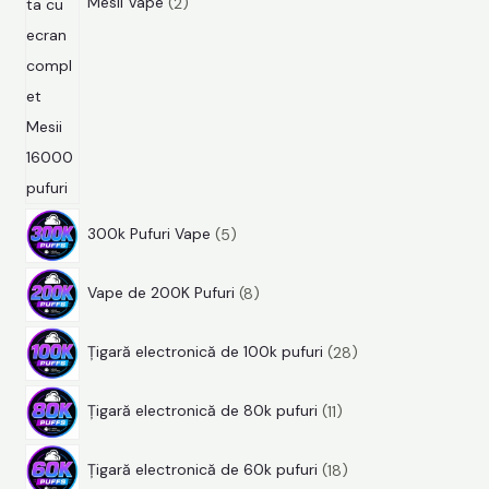
s
Mesii Vape
2
e
5
300k Pufuri Vape
5
p
8
r
Vape de 200K Pufuri
8
p
o
2
r
d
Țigară electronică de 100k pufuri
28
8
o
u
1
p
d
s
Țigară electronică de 80k pufuri
11
1
r
u
e
1
p
o
s
Țigară electronică de 60k pufuri
18
8