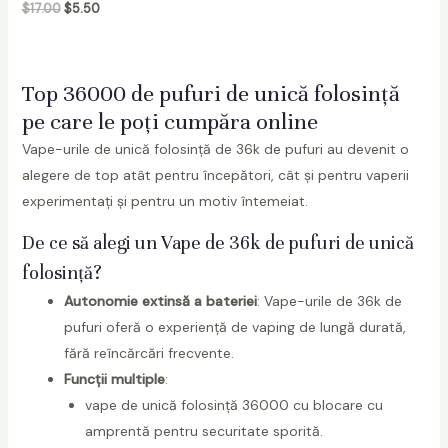
$
17.00
$
5.50
Top 36000 de pufuri de unică folosință
pe care le poți cumpăra online
Vape-urile de unică folosință de 36k de pufuri au devenit o
alegere de top atât pentru începători, cât și pentru vaperii
experimentați și pentru un motiv întemeiat.
De ce să alegi un Vape de 36k de pufuri de unică
folosință?
Autonomie extinsă a bateriei
: Vape-urile de 36k de
pufuri oferă o experiență de vaping de lungă durată,
fără reîncărcări frecvente.
Funcții multiple
:
vape de unică folosință 36000 cu blocare cu
amprentă pentru securitate sporită.