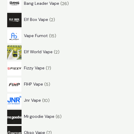
2
p
d
u
e
Bang Leader Vape
26
6
r
u
s
2
p
o
s
e
Elf Box Vape
2
p
r
d
e
1
r
o
u
Vape Fumot
15
5
o
d
s
2
p
d
u
e
Elf World Vape
2
p
r
u
s
7
r
o
s
e
Fizzy Vape
7
p
o
d
e
5
r
d
u
FIHP Vape
5
p
o
u
s
1
r
d
s
e
Jnr Vape
10
0
o
u
e
6
p
d
s
Mr.goodie Vape
6
p
r
u
e
7
r
o
s
Okso Vape
7