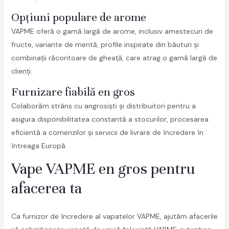
Opțiuni populare de arome
VAPME oferă o gamă largă de arome, inclusiv amestecuri de
fructe, variante de mentă, profile inspirate din băuturi și
combinații răcoritoare de gheață, care atrag o gamă largă de
clienți.
Furnizare fiabilă en gros
Colaborăm strâns cu angrosiști și distribuitori pentru a
asigura disponibilitatea constantă a stocurilor, procesarea
eficientă a comenzilor și servicii de livrare de încredere în
întreaga Europă.
Vape VAPME en gros pentru
afacerea ta
Ca furnizor de încredere al vapatelor VAPME, ajutăm afacerile