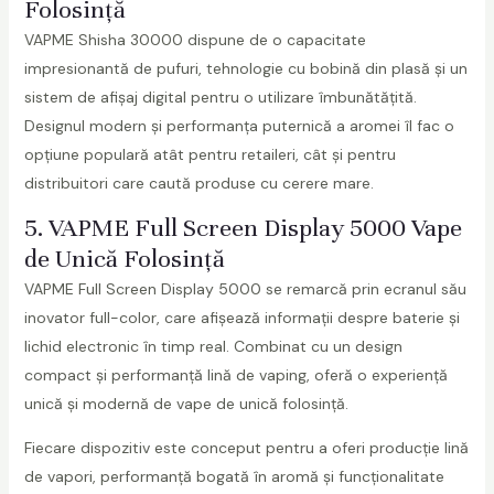
Folosință
VAPME Shisha 30000 dispune de o capacitate
impresionantă de pufuri, tehnologie cu bobină din plasă și un
sistem de afișaj digital pentru o utilizare îmbunătățită.
Designul modern și performanța puternică a aromei îl fac o
opțiune populară atât pentru retaileri, cât și pentru
distribuitori care caută produse cu cerere mare.
5. VAPME Full Screen Display 5000 Vape
de Unică Folosință
VAPME Full Screen Display 5000 se remarcă prin ecranul său
inovator full-color, care afișează informații despre baterie și
lichid electronic în timp real. Combinat cu un design
compact și performanță lină de vaping, oferă o experiență
unică și modernă de vape de unică folosință.
Fiecare dispozitiv este conceput pentru a oferi producție lină
de vapori, performanță bogată în aromă și funcționalitate