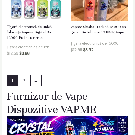
Țigară electronică de unică
Vapme Shisha Hookah 15000 en
folosință Vapme Digital Box
gros | Distribuitor VAPME Vape
12000 Puffs cu ecran
Țigară electronică de 15000
Țigară electronică de 12k
$
12.99
$
3.52
$
12.55
$
3.66
1
2
→
Furnizor de Vape
Dispozitive VAPME