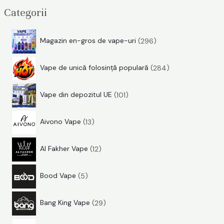
e
e
Categorii
ă
ț
ț
:
2
Magazin en-gros de vape-uri
296
i
a
9
2
6
n
x
Vape de unică folosință populară
284
8
p
i
i
1
4
r
Vape din depozitul UE
101
0
p
o
1
1
r
d
Aivono Vape
13
3
p
o
u
1
p
r
d
s
Al Fakher Vape
12
2
r
o
u
e
5
p
o
d
s
Bood Vape
5
p
r
d
u
e
2
r
o
u
s
Bang King Vape
29
9
o
d
s
e