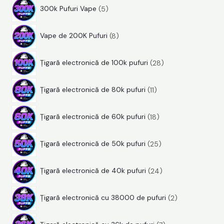
5
r
d
s
e
300k Pufuri Vape
5
p
o
u
e
8
r
d
s
Vape de 200K Pufuri
8
p
o
u
e
2
r
d
s
Țigară electronică de 100k pufuri
28
8
o
u
e
1
p
d
s
Țigară electronică de 80k pufuri
11
1
r
u
e
1
p
o
s
Țigară electronică de 60k pufuri
18
8
r
d
e
2
p
o
u
Țigară electronică de 50k pufuri
25
5
r
d
s
2
p
o
u
e
Țigară electronică de 40k pufuri
24
4
r
d
s
2
p
o
u
e
Țigară electronică cu 38000 de pufuri
2
p
r
d
s
7
r
o
u
e