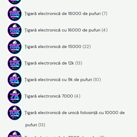
4
r
d
e
7
p
o
u
Țigară electronică de 18000 de pufuri
7
p
r
d
s
4
r
o
u
e
Țigară electronică cu 16000 de pufuri
4
p
o
d
s
2
r
d
u
e
Țigară electronică de 15000
22
2
o
u
s
1
p
d
s
e
Țigară electronică de 12k
13
3
r
u
e
1
p
o
s
Țigară electronică cu 9k de pufuri
10
0
r
d
e
4
p
o
u
Țigară electronică 7000
4
p
r
d
s
r
o
u
e
Țigară electronică de unică folosință cu 10000 de
o
d
s
1
pufuri
13
d
u
e
3
1
u
s