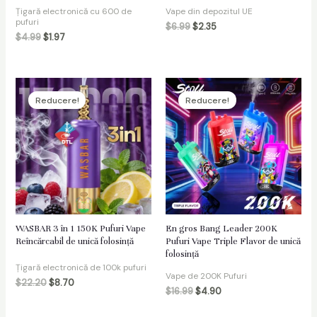
Țigară electronică cu 600 de
Vape din depozitul UE
pufuri
$
6.99
$
2.35
$
4.99
$
1.97
Reducere!
Reducere!
WASBAR 3 în 1 150K Pufuri Vape
En gros Bang Leader 200K
Reîncărcabil de unică folosință
Pufuri Vape Triple Flavor de unică
folosință
Țigară electronică de 100k pufuri
Vape de 200K Pufuri
$
22.20
$
8.70
$
16.99
$
4.90