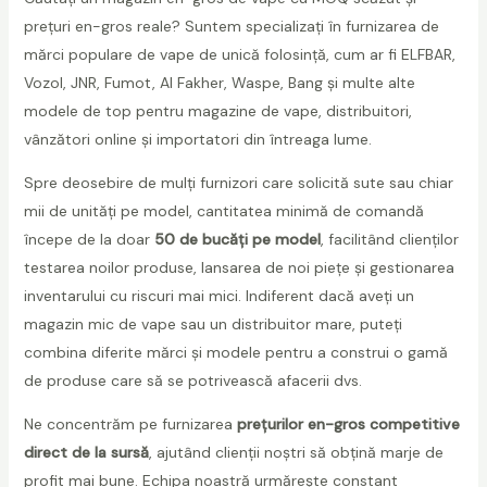
prețuri en-gros reale? Suntem specializați în furnizarea de
mărci populare de vape de unică folosință, cum ar fi ELFBAR,
Vozol, JNR, Fumot, Al Fakher, Waspe, Bang și multe alte
modele de top pentru magazine de vape, distribuitori,
vânzători online și importatori din întreaga lume.
Spre deosebire de mulți furnizori care solicită sute sau chiar
mii de unități pe model, cantitatea minimă de comandă
începe de la doar
50 de bucăți pe model
, facilitând clienților
testarea noilor produse, lansarea de noi piețe și gestionarea
inventarului cu riscuri mai mici. Indiferent dacă aveți un
magazin mic de vape sau un distribuitor mare, puteți
combina diferite mărci și modele pentru a construi o gamă
de produse care să se potrivească afacerii dvs.
Ne concentrăm pe furnizarea
prețurilor en-gros competitive
direct de la sursă
, ajutând clienții noștri să obțină marje de
profit mai bune. Echipa noastră urmărește constant