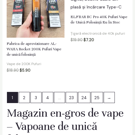
ELFBAR BC Pro 40K Pufuri Vape
de Unică Folosință Eu În Stoc
Țigară electronică de 40k pufuri
$
19.90
$
7.20
Fabrica de aprovizionare AL-
WAHA Rocket 200K Pufuri Vape
de unică folosință
Vape de 200K Pufuri
$
18.90
$
5.90
1
2
3
4
…
23
24
25
→
Magazin en-gros de vape
– Vapoane de unică