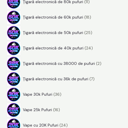
s
Țigară electronică de 80k pufuri
11
1
r
u
e
1
p
o
s
Țigară electronică de 60k pufuri
18
8
r
d
e
2
p
o
u
Țigară electronică de 50k pufuri
25
5
r
d
s
2
p
o
u
e
Țigară electronică de 40k pufuri
24
4
r
d
s
2
p
o
u
e
Țigară electronică cu 38000 de pufuri
2
p
r
d
s
7
r
o
u
e
Țigară electronică cu 36k de pufuri
7
p
o
d
s
3
r
d
u
e
Vape 30k Pufuri
36
6
o
u
s
1
p
d
s
e
Vape 25k Pufuri
16
6
r
u
e
2
p
o
s
Vape cu 20K Pufuri
24