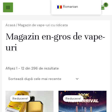
Sari
Romanian
$
0.00
la
Meniu
conținut
Principal
Acasă
/ Magazin de vape-uri cu ridicata
Magazin en-gros de vape-
uri
are
Afișez 1 - 12 din 296 de rezultate
are
Reducere!
Reducere!