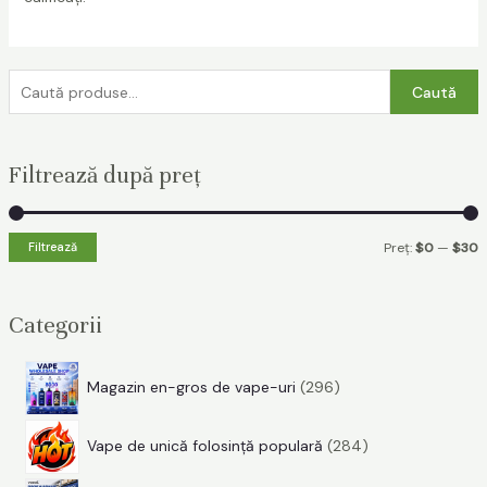
C
Caută
a
u
Filtrează după preț
t
ă
d
P
P
Filtrează
Preț:
$0
—
$30
u
r
r
p
e
e
Categorii
ă
ț
ț
:
2
Magazin en-gros de vape-uri
296
i
a
9
2
6
n
x
Vape de unică folosință populară
284
8
p
i
i