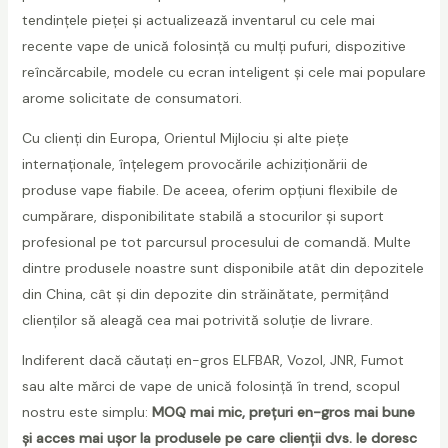
tendințele pieței și actualizează inventarul cu cele mai
recente vape de unică folosință cu mulți pufuri, dispozitive
reîncărcabile, modele cu ecran inteligent și cele mai populare
arome solicitate de consumatori.
Cu clienți din Europa, Orientul Mijlociu și alte piețe
internaționale, înțelegem provocările achiziționării de
produse vape fiabile. De aceea, oferim opțiuni flexibile de
cumpărare, disponibilitate stabilă a stocurilor și suport
profesional pe tot parcursul procesului de comandă. Multe
dintre produsele noastre sunt disponibile atât din depozitele
din China, cât și din depozite din străinătate, permițând
clienților să aleagă cea mai potrivită soluție de livrare.
Indiferent dacă căutați en-gros ELFBAR, Vozol, JNR, Fumot
sau alte mărci de vape de unică folosință în trend, scopul
nostru este simplu:
MOQ mai mic, prețuri en-gros mai bune
și acces mai ușor la produsele pe care clienții dvs. le doresc