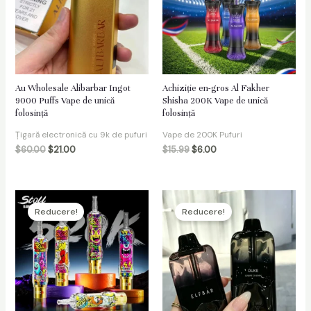
are
Au Wholesale Alibarbar Ingot
Achiziție en-gros Al Fakher
9000 Puffs Vape de unică
Shisha 200K Vape de unică
folosință
folosință
Țigară electronică cu 9k de pufuri
Vape de 200K Pufuri
$
60.00
$
21.00
$
15.99
$
6.00
Reducere!
Reducere!