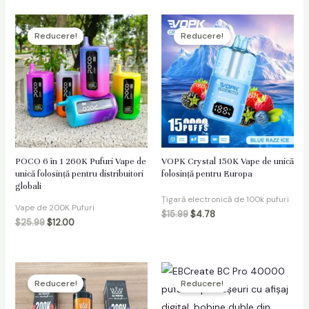
Reducere!
Reducere!
POCO 6 în 1 260K Pufuri Vape de
VOPK Crystal 150K Vape de unică
unică folosință pentru distribuitori
folosință pentru Europa
globali
Țigară electronică de 100k pufuri
Vape de 200K Pufuri
$
15.99
$
4.78
$
25.99
$
12.00
Reducere!
Reducere!