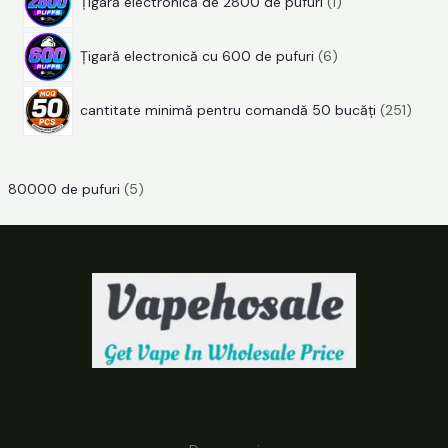
Țigară electronică de 2800 de pufuri
1
p
p
s
e
r
6
r
e
Țigară electronică cu 600 de pufuri
6
o
p
o
d
2
r
d
cantitate minimă pentru comandă 50 bucăți
251
u
5
o
u
s
1
d
s
e
p
u
80000 de pufuri
(5)
r
s
o
e
d
u
s
e