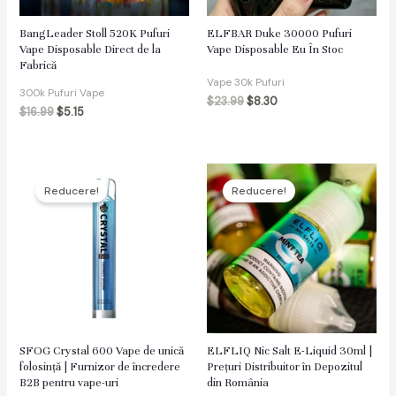
BangLeader Stoll 520K Pufuri
ELFBAR Duke 30000 Pufuri
Vape Disposable Direct de la
Vape Disposable Eu În Stoc
Fabrică
Vape 30k Pufuri
300k Pufuri Vape
$
23.99
$
8.30
$
16.99
$
5.15
Reducere!
Reducere!
SFOG Crystal 600 Vape de unică
ELFLIQ Nic Salt E-Liquid 30ml |
folosință | Furnizor de încredere
Prețuri Distribuitor în Depozitul
B2B pentru vape-uri
din România