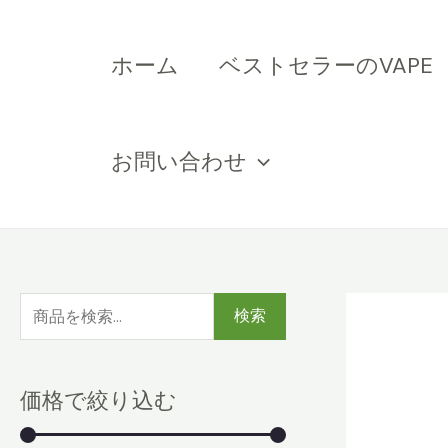
コ
ン
ホーム
ベストセラーのVAPE
テ
ン
ツ
お問い合わせ
へ
ス
キ
ッ
プ
検
検索
索
:
価格で絞り込む