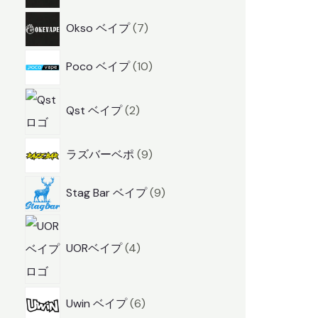
商
7
Okso ベイプ
7
品
商
1
Poco ベイプ
10
品
0
2
商
Qst ベイプ
2
商
品
品
9
ラズバーベポ
9
商
9
Stag Bar ベイプ
9
品
商
4
品
商
UORベイプ
4
品
6
Uwin ベイプ
6