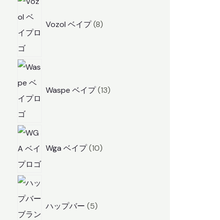
8
商
Vozol ベイプ
8
品
1
3
Waspe ベイプ
13
商
品
1
0
Wga ベイプ
10
商
品
5
商
ハップバー
5
品