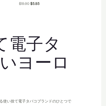
$
19.90
$
5.85
捨て電子タ
いヨーロ
長している使い捨て電子タバコブランドのひとつで