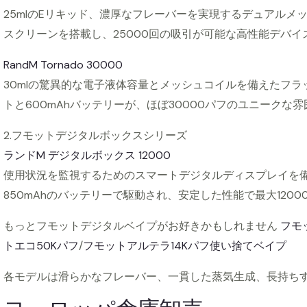
25mlのEリキッド、濃厚なフレーバーを実現するデュアルメッ
スクリーンを搭載し、25000回の吸引が可能な高性能デバイス
RandM Tornado 30000
30mlの驚異的な電子液体容量とメッシュコイルを備えたフラ
トと600mAhバッテリーが、ほぼ30000パフのユニークな
2.フモットデジタルボックスシリーズ
ランドM デジタルボックス 12000
使用状況を監視するためのスマートデジタルディスプレイを備え
850mAhのバッテリーで駆動され、安定した性能で最大1200
もっとフモットデジタルベイプがお好きかもしれません
フモ
トエコ50Kパフ
/
フモットアルテラ14Kパフ使い捨てベイプ
各モデルは滑らかなフレーバー、一貫した蒸気生成、長持ち