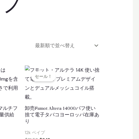
イプ
セール！
 マルチフ
卸売Fumot Altera 14000パフ使い
大量供給
捨て電子タバコヨーロッパ在庫あ
り
12k ベイプ