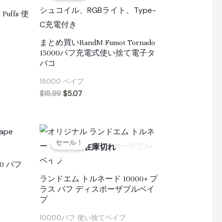
 Puffs 使
まとめ買いRandM Fumot Tornado
15000パフ充電式使い捨て電子タ
バコ
15000 ベイプ
$
15.99
$
5.07
セール！
在庫切れ
000 パフ
ランドエム トルネード 10000+ プ
ラス パフ ディスポーザブルベイ
プ
10000パフ 使い捨てベイプ