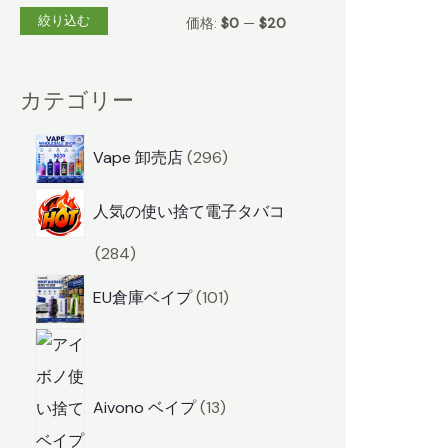
絞り込む
最
最
価格:
$0
—
$20
小
大
価
価
カテゴリー
格
格
2
Vape 卸売店
296
9
人気の使い捨て電子タバコ
6
商
2
284
品
8
1
EU倉庫ベイプ
101
4
0
1
商
1
3
品
商
商
Aivono ベイプ
13
品
品