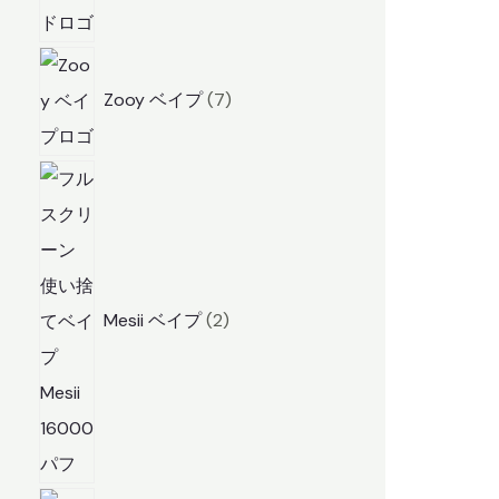
7
商
Zooy ベイプ
7
品
2
商
品
Mesii ベイプ
2