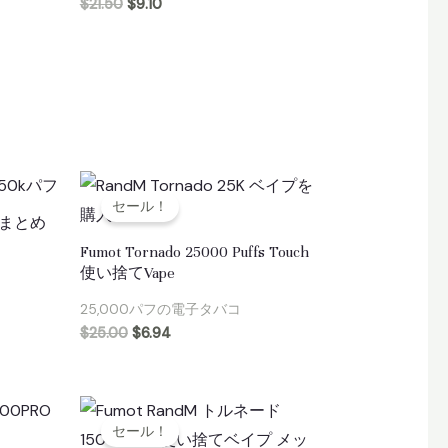
$
21.50
$
9.10
セール！
in1まとめ
Fumot Tornado 25000 Puffs Touch
使い捨てVape
25,000パフの電子タバコ
$
25.00
$
6.94
セール！