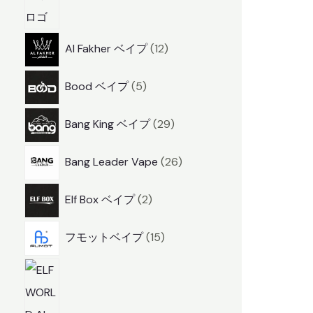
1
Al Fakher ベイプ
12
2
5
Bood ベイプ
5
商
商
品
2
Bang King ベイプ
29
品
9
2
Bang Leader Vape
26
商
6
品
2
Elf Box ベイプ
2
商
商
品
1
フモットベイプ
15
品
5
2
商
商
品