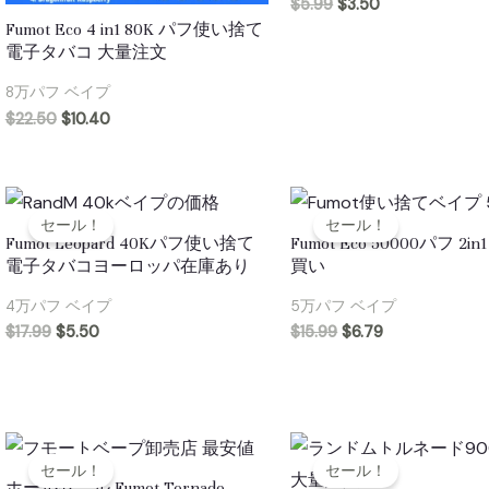
$
5.99
$
3.50
Fumot Eco 4 in1 80K パフ使い捨て
電子タバコ 大量注文
8万パフ ベイプ
$
22.50
$
10.40
セール！
セール！
Fumot Leopard 40Kパフ使い捨て
Fumot Eco 50000パフ 2
電子タバコヨーロッパ在庫あり
買い
4万パフ ベイプ
5万パフ ベイプ
$
17.99
$
5.50
$
15.99
$
6.79
セール！
セール！
ホールセール Fumot Tornado