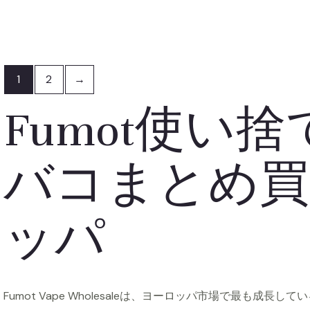
1
2
→
Fumot使い
バコまとめ買
ッパ
Fumot Vape Wholesaleは、ヨーロッパ市場で最も成