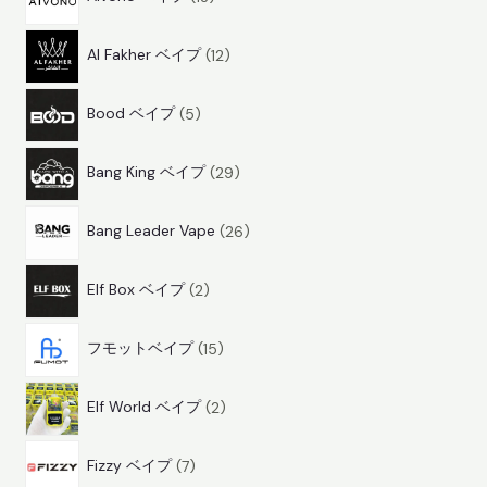
3
商
1
商
品
Al Fakher ベイプ
12
2
品
5
商
Bood ベイプ
5
商
品
2
品
Bang King ベイプ
29
9
2
商
Bang Leader Vape
26
6
品
2
商
Elf Box ベイプ
2
商
品
1
品
フモットベイプ
15
5
2
商
Elf World ベイプ
2
商
品
7
品
Fizzy ベイプ
7
商