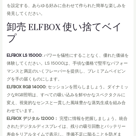
を設定する、あらゆる好みに合わせて作られた簡単な楽しみを
発見してください。
卸売 ELFBOX 使い捨てベイ
プ
ELFBOX LS 15000
:
パワーを犠牲にすることなく、優れた価値を
体験してください。LS 15000は、手頃な価格で堅牢なパフォー
マンスと満足のいくフレーバーを提供し、プレミアムベイピン
グを手の届くものにします。
ELFBOX RGB 14000:
セッションを照らしましょう。ダイナミッ
クなRGB照明は、すべての吸い込みを鮮やかなスペクタクルに
変え、視覚的なセンスと一貫した風味豊かな蒸気生成を組み合
わせています。
ELFBOX デジタル 12000：
完璧に情報を把握しましょう。統合
されたデジタルディスプレイは、残りの吸引回数とバッテリー
寿命をリアルタイムで表示し、準備不足に陥ることを防ぎま