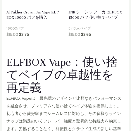
Al Fakher Crown Bar Vape ELF
JNR シーシャ フーカ ELFBOX
BOX 16000 パフを購入
15000 パフ 使い捨てベイプ
16000パフ
Elf Box ベイプ
$
15.00
$
3.75
$
15.00
$
3.65
ELFBOX Vape：使い捨
てベイプの卓越性を
再定義
ELFBOX Vapeは、最先端のデザインと比類なきパフォーマンス
を融合させ、プレミアムな使い捨てベイプ体験を提供します。
初心者から愛好家までシームレスに対応し、その多様なライン
ナップは満足のいくフレーバー強度と驚異的な持続力を約束し
ます。妥協することなく、利便性とクラウド生成の新しい基準