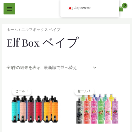
コ
Japanese
$
0.00
ン
メ
テ
イ
ン
ホーム
/ エルフボックス ベイプ
ツ
ン
Elf Box ベイプ
へ
メ
ス
ニ
キ
ッ
ュ
全1件の結果を表示
プ
ー
セール！
セール！