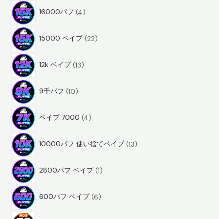
4
品
16000パフ
4
商
2
品
15000 ベイプ
22
2
1
商
12k ベイプ
13
3
品
1
商
9千パフ
10
0
品
4
商
ベイプ 7000
4
商
品
1
品
10000パフ 使い捨てベイプ
13
3
1
商
2800パフ ベイプ
1
商
品
6
品
600パフ ベイプ
6
商
2
品