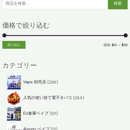
検
検索
索
:
価格で絞り込む
絞り込む
価格:
$0
—
$10
カテゴリー
2
Vape 卸売店
296
9
2
6
人気の使い捨て電子タバコ
284
8
商
1
4
品
EU倉庫ベイプ
101
0
商
1
1
品
Aivono ベイプ
13