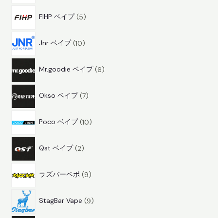
5
品
FIHP ベイプ
5
商
1
品
Jnr ベイプ
10
0
6
商
Mr.goodie ベイプ
6
商
品
7
品
Okso ベイプ
7
商
1
品
Poco ベイプ
10
0
2
商
Qst ベイプ
2
商
品
9
品
ラズバーベポ
9
商
9
品
StagBar Vape
9
商