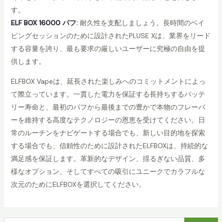
す。
ELF BOX 16000 パフ
:
耐久性を支配しましょう。長時間のベイ
ピングセッションのために設計されたPLUSE Xは、業界をリード
する容量を誇り、最も要求の厳しいユーザーに究極の自由を提
供します。
ELFBOX Vapeは、延長された楽しみへのコミットメントによっ
て際立っています。一貫した電力を保証する長持ちするバッテ
リー寿命と、最初のパフから最後までの豊かで本物のフレーバ
ーを維持する高度なテクノロジーの恩恵を受けてください。日
常のルーチンをナビゲートする場合でも、新しい目的地を探索
する場合でも、信頼性のために設計されたELFBOXは、持続的な
満足感を保証します。革新的なデザイン、揺るぎない品質、多
様なオプション、そしてすべての吸引にユニークでカラフルな
次元のためにELFBOXを選択してください。