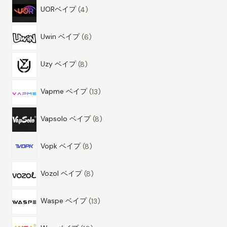
4
品
UORベイプ
4
商
6
品
Uwin ベイプ
6
商
8
品
Uzy ベイプ
8
商
1
品
Vapme ベイプ
13
3
8
商
Vapsolo ベイプ
8
商
品
8
品
Vopk ベイプ
8
商
8
品
Vozol ベイプ
8
商
1
品
Waspe ベイプ
13
3
1
商