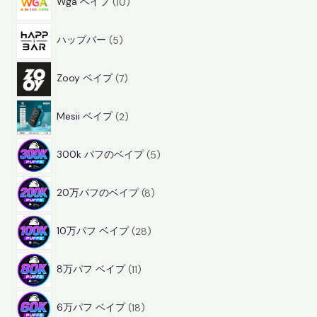
Wga ベイプ
10
0
品
5
商
ハップバー
5
商
品
7
品
Zooy ベイプ
7
商
2
品
Mesii ベイプ
2
商
5
品
300k パフのベイプ
5
商
8
品
20万パフのベイプ
8
商
2
品
10万パフ ベイプ
28
8
1
商
8万パフ ベイプ
11
1
品
1
商
6万パフ ベイプ
18