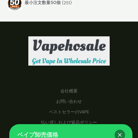
最小注文数量50個
251
5
1
商
品
会社概要
お問い合わせ
ベストセラーのVAPE
払い戻しおよび返品ポリシー
ベイプ卸売価格
vapehosale.comでは、卸売価格でベイプにアクセスでき、手