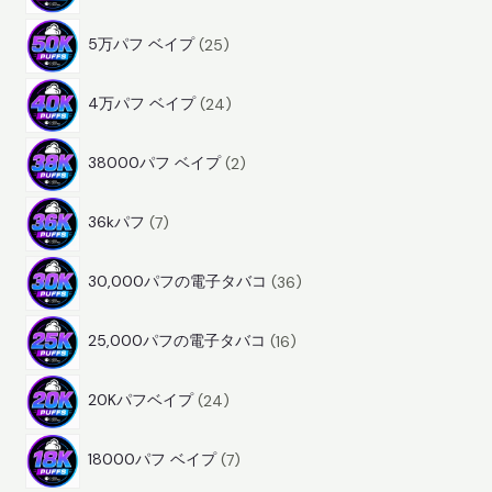
8
品
2
商
5万パフ ベイプ
25
5
品
2
商
4万パフ ベイプ
24
4
品
2
商
38000パフ ベイプ
2
商
品
7
品
36kパフ
7
商
3
品
30,000パフの電子タバコ
36
6
1
商
25,000パフの電子タバコ
16
6
品
2
商
20Kパフベイプ
24
4
品
7
商
18000パフ ベイプ
7
商
品