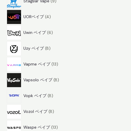
StagBar Vape
9
商
4
品
UORベイプ
4
商
6
品
Uwin ベイプ
6
商
8
品
Uzy ベイプ
8
商
1
品
Vapme ベイプ
13
3
8
商
Vapsolo ベイプ
8
商
品
8
品
Vopk ベイプ
8
商
8
品
Vozol ベイプ
8
商
1
品
Waspe ベイプ
13