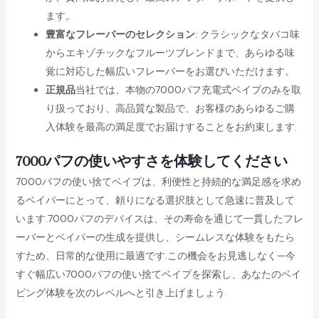
ます。
豊富なフレーバーのセレクション
: クラシックなタバコ味
からエキゾチックなフルーツブレンドまで、あらゆる味
覚に対応した幅広いフレーバーをお選びいただけます。
正規品
当社では、本物の7000パフ充電式ベイプのみを取
り扱っており、高品質な製品で、お客様のあらゆるご購
入体験を最高の満足度でお届けすることをお約束します.
7000パフの使いやすさを体験してください
7000パフの使い捨てベイプは、利便性と持続的な満足感を求め
るベイパーにとって、頼りになる選択肢として急速に普及して
います.7000パフのデバイスは、その寿命を通じて一貫したフレ
ーバーとベイパーの生成を提供し、シームレスな体験をもたら
すため、日常的な使用に最適です.この機会をお見逃しなく—今
すぐ幅広い7000パフの使い捨てベイプを探索し、あなたのベイ
ピング体験を次のレベルへと引き上げましょう.