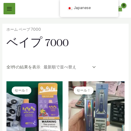
コ
Japanese
$
0.00
ン
メ
テ
イ
ン
ホーム
ベープ 7000
ツ
ン
ベイプ 7000
へ
メ
ス
ニ
キ
ッ
ュ
全1件の結果を表示
プ
ー
セール！
セール！