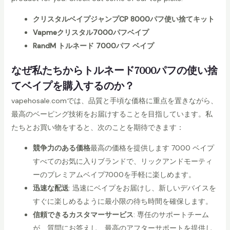
クリスタルベイプジャンプCP 8000パフ使い捨てキット
Vapmeクリスタル7000パフベイプ
RandM トルネード 7000パフ ベイプ
なぜ私たちからトルネード7000パフの使い捨
てベイプを購入するのか？
vapehosale.comでは、品質と手頃な価格に重点を置きながら、
最高のベーピング技術をお届けすることを目指しています。私
たちとお買い物をすると、次のことを期待できます：
競争力のある価格
最高の価格を提供します
7000 ベイプ
すべてのお気に入りブランドで、リックアンドモーティ
ーのプレミアムベイプ7000を手軽に楽しめます。
迅速な配送
: 迅速にベイプをお届けし、新しいデバイスを
すぐに楽しめるように最小限の待ち時間を確保します。
信頼できるカスタマーサービス
: 専任のサポートチーム
が、質問にお答えし、最高のアフターサポートを提供し