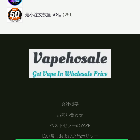
商
2
品
最小注文数量50個
251
5
1
商
品
会社概要
お問い合わせ
ベストセラーのVAPE
払い戻しおよび返品ポリシー