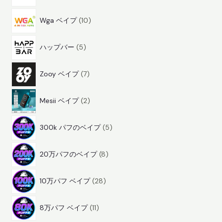
3
1
商
Wga ベイプ
10
0
品
5
商
ハップバー
5
商
品
7
品
Zooy ベイプ
7
商
2
品
Mesii ベイプ
2
商
5
品
300k パフのベイプ
5
商
8
品
20万パフのベイプ
8
商
2
品
10万パフ ベイプ
28
8
1
商
8万パフ ベイプ
11
1
品