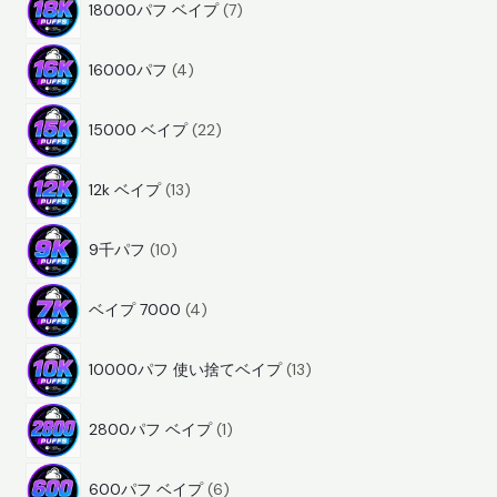
商
18000パフ ベイプ
7
商
品
4
品
16000パフ
4
商
2
品
15000 ベイプ
22
2
1
商
12k ベイプ
13
3
品
1
商
9千パフ
10
0
品
4
商
ベイプ 7000
4
商
品
1
品
10000パフ 使い捨てベイプ
13
3
1
商
2800パフ ベイプ
1
商
品
6
品
600パフ ベイプ
6