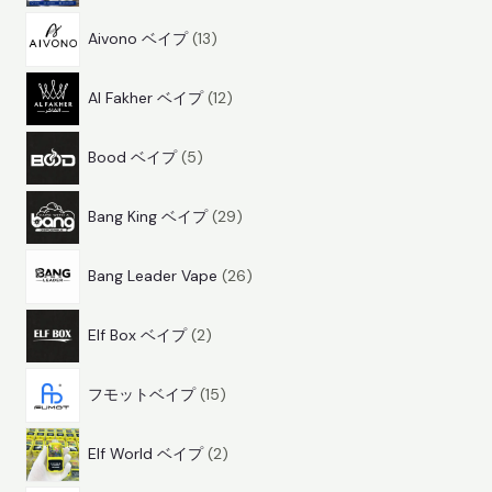
商
1
1
品
Aivono ベイプ
13
3
商
1
商
品
Al Fakher ベイプ
12
2
品
5
商
Bood ベイプ
5
商
品
2
品
Bang King ベイプ
29
9
2
商
Bang Leader Vape
26
6
品
2
商
Elf Box ベイプ
2
商
品
1
品
フモットベイプ
15
5
2
商
Elf World ベイプ
2
商
品