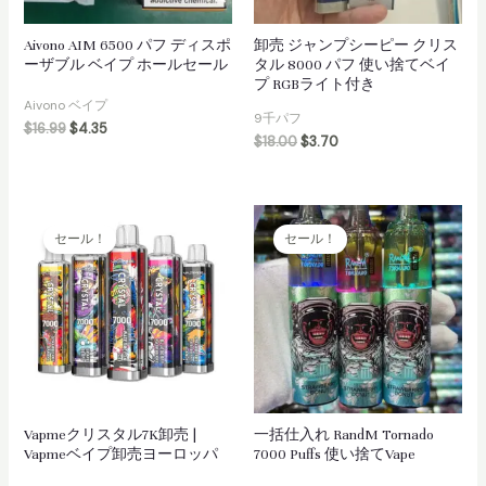
Aivono AIM 6500 パフ ディスポ
卸売 ジャンプシーピー クリス
ーザブル ベイプ ホールセール
タル 8000 パフ 使い捨てベイ
プ RGBライト付き
Aivono ベイプ
9千パフ
$
16.99
$
4.35
$
18.00
$
3.70
セール！
セール！
Vapmeクリスタル7K卸売 |
一括仕入れ RandM Tornado
Vapmeベイプ卸売ヨーロッパ
7000 Puffs 使い捨てVape