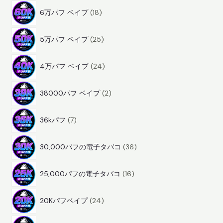
1
商
6万パフ ベイプ
18
8
品
2
商
5万パフ ベイプ
25
5
品
2
商
4万パフ ベイプ
24
4
品
2
商
38000パフ ベイプ
2
商
品
7
品
36kパフ
7
商
3
品
30,000パフの電子タバコ
36
6
1
商
25,000パフの電子タバコ
16
6
品
2
商
20Kパフベイプ
24
4
品
7