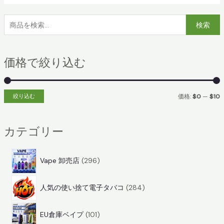
検
検索
索
:
価格で絞り込む
絞り込む
価格:
$0
—
$10
カテゴリー
2
Vape 卸売店
296
9
2
6
人気の使い捨て電子タバコ
284
8
商
1
4
品
EU倉庫ベイプ
101
0