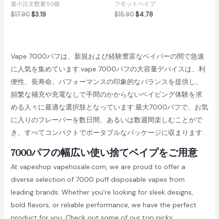
最小注文数量50個
フモットベイプ
$
17.90
$
3.19
$
15.90
$
4.78
Vape 7000パフは、新規および経験豊富なベイパーの間で急速
に人気を集めています.vape 7000パフの大容量デバイスは、利
便性、長寿命、パフォーマンスの印象的なバランスを提供し、
頻繁な補充や充電なしで手間のかからないベイピング体験を求
める人々に最適な選択肢となっています.最大7000パフで、お気
に入りのフレーバーを数日間、あるいは数週間楽しむことがで
き、すべてコンパクトでポータブルなパッケージに収まります.
7000パフの幅広い使い捨てベイプをご用意
At vapeshop vapehosale.com, we are proud to offer a
diverse selection of 7000 puff disposable vapes from
leading brands. Whether you're looking for sleek designs,
bold flavors, or reliable performance, we have the perfect
product for you. Check out some of our top picks: