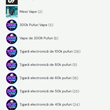
p
o
d
s
2
r
d
u
e
Mesii Vape
2
p
o
u
s
5
r
d
s
e
300k Pufuri Vape
5
p
o
u
e
8
r
d
s
Vape de 200K Pufuri
8
p
o
u
e
2
r
d
s
Țigară electronică de 100k pufuri
28
8
o
u
e
1
p
d
s
Țigară electronică de 80k pufuri
11
1
r
u
e
1
p
o
s
Țigară electronică de 60k pufuri
18
8
r
d
e
2
p
o
u
Țigară electronică de 50k pufuri
25
5
r
d
s
2
p
o
u
e
Țigară electronică de 40k pufuri
24
4
r
d