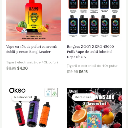
Vape cu 45k de pufuri cu aromă
En-gros ZOOY ZERO 45000
dublă și ecran Bang Leader
Puffs Vape de unică folosință
Depozit UE
Țigară electronică de 40k pufuri
Țigară electronică de 40k pufuri
$
11.99
$
4.00
$
19.99
$
6.16
Reducere!
Reducere!