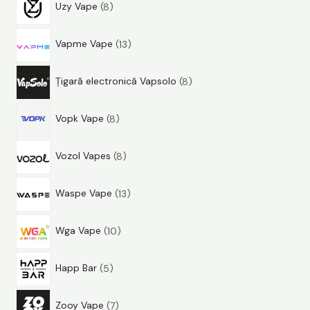
r
d
s
Uzy Vape
8
p
o
u
e
1
r
d
s
Vapme Vape
13
3
o
u
e
8
p
d
s
Țigară electronică Vapsolo
8
p
r
u
e
8
r
o
s
Vopk Vape
8
p
o
d
e
8
r
d
u
Vozol Vapes
8
p
o
u
s
1
r
d
s
e
Waspe Vape
13
3
o
u
e
1
p
d
s
Wga Vape
10
0
r
u
e
5
p
o
s
Happ Bar
5
p
r
d
e
7
r
o
u
Zooy Vape
7