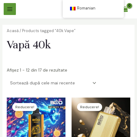
Sari
Romanian
$
0.00
la
Meniu
conținut
Principal
Acasă
/ Products tagged “40k Vape”
Vapă 40k
Afișez 1 - 12 din 17 de rezultate
are
are
Reducere!
Reducere!