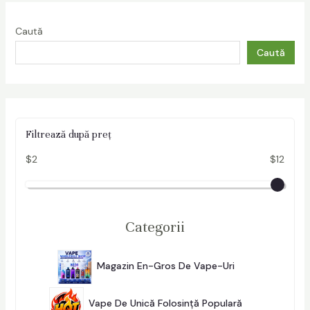
Caută
Caută
Filtrează după preț
$2
$12
Categorii
2
9
Magazin En-Gros De Vape-Uri
296
6
P
2
R
8
O
Vape De Unică Folosință Populară
284