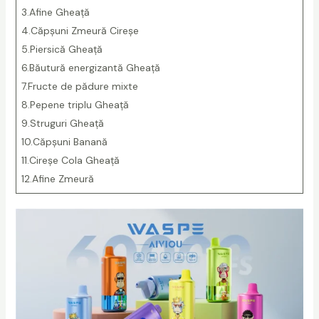
a
3.Afine Gheață
p
4.Căpșuni Zmeură Cireșe
e
5.Piersică Gheață
q
6.Băutură energizantă Gheață
u
7.Fructe de pădure mixte
a
8.Pepene triplu Gheață
n
9.Struguri Gheață
t
10.Căpșuni Banană
i
11.Cireșe Cola Gheață
t
12.Afine Zmeură
y