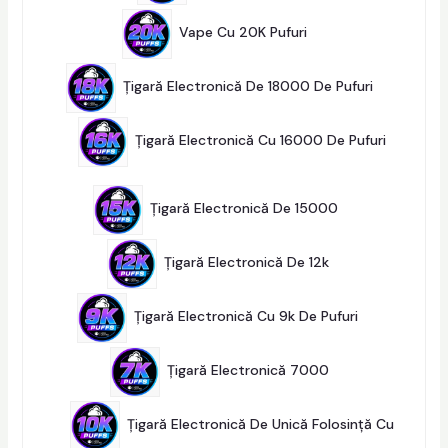
R
S
2
O
E
4
D
Vape Cu 20K Pufuri
24
P
U
R
S
7
O
E
P
D
Țigară Electronică De 18000 De Pufuri
7
R
U
O
S
4
D
E
P
U
Țigară Electronică Cu 16000 De Pufuri
R
S
O
E
4
D
2
U
2
S
Țigară Electronică De 15000
22
P
E
R
1
O
3
D
Țigară Electronică De 12k
13
P
U
R
S
1
O
E
0
D
Țigară Electronică Cu 9k De Pufuri
10
P
U
R
S
4
O
E
P
D
Țigară Electronică 7000
4
R
U
O
S
D
E
U
Țigară Electronică De Unică Folosință Cu
S