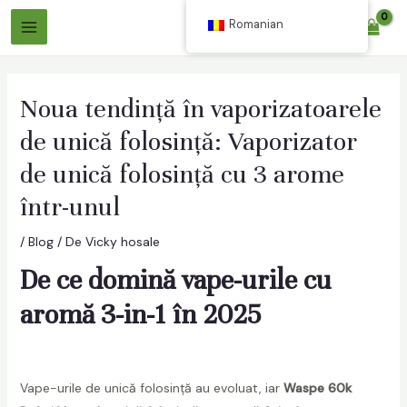
Sari
Romanian
$
0.00
la
Meniu
conținut
Principal
Noua tendință în vaporizatoarele
de unică folosință: Vaporizator
de unică folosință cu 3 arome
într-unul
are
/
Blog
/ De
Vicky hosale
De ce domină vape-urile cu
are
aromă 3-in-1 în 2025
Vape-urile de unică folosință au evoluat, iar
Waspe 60k