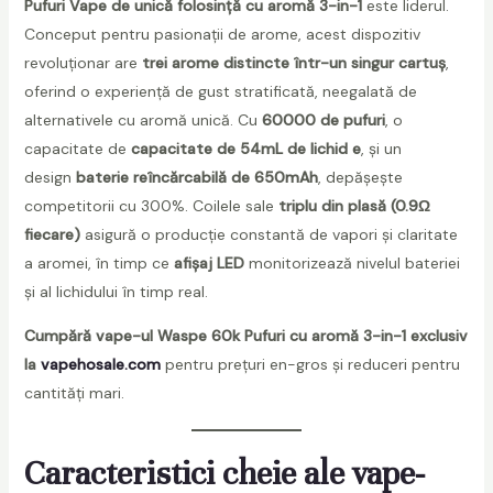
Pufuri Vape de unică folosință cu aromă 3-in-1
este liderul.
Conceput pentru pasionații de arome, acest dispozitiv
revoluționar are
trei arome distincte într-un singur cartuș
,
are
oferind o experiență de gust stratificată, neegalată de
alternativele cu aromă unică. Cu
60000 de pufuri
, o
capacitate de
capacitate de 54mL de lichid e
, și un
design
baterie reîncărcabilă de 650mAh
, depășește
competitorii cu 300%. Coilele sale
triplu din plasă (0.9Ω
fiecare)
asigură o producție constantă de vapori și claritate
a aromei, în timp ce
afișaj LED
monitorizează nivelul bateriei
și al lichidului în timp real.
Cumpără vape-ul Waspe 60k Pufuri cu aromă 3-in-1 exclusiv
la
vapehosale.com
pentru prețuri en-gros și reduceri pentru
cantități mari.
Caracteristici cheie ale vape-