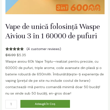
Vape de unică folosință Waspe
Aiviou 3 în 1 60000 de pufuri
(4 customer reviews)
Rated
4
5.00
$
16.99
$
5.35
out of 5
Waspe aiviou 60k Vape Triplu—realizat pentru precizie, cu
based on
60000 de pufuri, triple arome, coile avansate din plasă și o
customer
baterie robustă de 650mAh. Îmbunătățește-ți experiența de
ratings
vaping (prețul de pe site nu include costul de livrare)
contactează-mă pentru comandă minimă doar 50 bucăți!
nu se vinde sub 50 bucăți, en-gros doar!
W
Adaugă În Coș
a