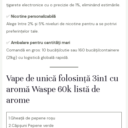
0
țigarete electronice cu o precizie de 1%, eliminând estimările.
P
✅
Nicotine personalizabilă
u
Alege între 2% și 5% niveluri de nicotine pentru a se potrivi
f
preferințelor tale.
f
s
✅
Ambalare pentru cantități mari
D
Comandă en gros: 10 bucăți/cutie sau 160 bucăți/containere
i
(21kg) cu logistică globală rapidă.
s
p
Vape de unică folosință 3in1 cu
o
s
aromă Waspe 60k listă de
a
arome
b
l
e
1.Gheață de pepene roșu
V
2.Căpșuni Pepene verde