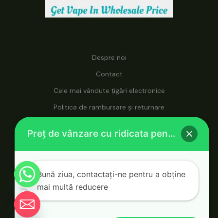
Despre noi
Contact
Cele mai vândute țigări electronice
Politica de rambursare și returnare
La vapehosale.com, puteți accesa produse de vapat la
Preț de vânzare cu ridicata pentru țigări electronice
prețuri en-gros, ceea ce o face destinația dvs. supremă
pentru soluții de vapat la prețuri accesibile.
Bună ziua, contactați-ne pentru a obține
mai multă reducere
© 2026 Vape Wholesale. Alimentat de Vape
Ul
Chat-
Wholesale.