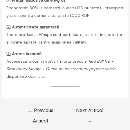
1️⃣
Prețuri exclusive de en-gros
Economisiți 30% la comenzi în vrac (160 buc/ctn) + transport
gratuit pentru comenzi de peste 1.000 RON.
2️⃣
Autenticitate garantată
Toate produsele Waspe sunt certificate, testate în laborator
și livrate sigilate pentru asigurarea calității.
3️⃣
Arome la modă
Accesează triouri în ediție limitată precum
Red Bull Ice +
Strawberry Mango + Gumă de mestecat cu pepene verde
—
disponibile doar aici.
Navigare
←
Previous
Next Articol
în
Articol
→
articole