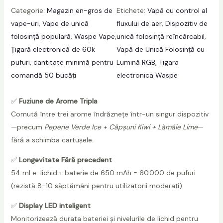
Categorie:
Magazin en-gros de
Etichete:
Vapă cu control al
s
vape-uri
, 
Vape de unică
fluxului de aer
, 
Dispozitiv de
p
folosință populară
, 
Waspe Vape
, 
unică folosință reîncărcabil
, 
e
Țigară electronică de 60k
Vapă de Unică Folosință cu
A
pufuri
, 
cantitate minimă pentru
Lumină RGB
, 
Tigara
i
comandă 50 bucăți
electronica Waspe
v
i
✅
Fuziune de Arome Tripla
o
Comută între trei arome îndrăznețe într-un singur dispozitiv
u
—precum
Pepene Verde Ice + Căpșuni Kiwi + Lămâie Lime
—
3
fără a schimba cartușele.
i
n
✅
Longevitate Fără precedent
1
54 ml e-lichid + baterie de 650 mAh = 60.000 de pufuri
6
(rezistă 8-10 săptămâni pentru utilizatorii moderați).
0
0
✅
Display LED inteligent
0
Monitorizează durata bateriei și nivelurile de lichid pentru