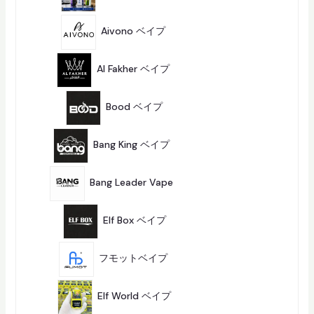
1
g
品
商
1
品
e
3
Aivono ベイプ
13
商
a
品
1
b
2
Al Fakher ベイプ
12
商
l
品
5
e
商
Bood ベイプ
5
D
品
i
2
9
Bang King ベイプ
29
s
商
品
p
2
6
Bang Leader Vape
26
o
商
品
s
2
商
Elf Box ベイプ
2
a
品
b
1
5
フモットベイプ
15
l
商
品
e
2
商
V
Elf World ベイプ
2
品
a