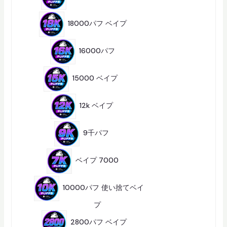
商
品
7
商
18000パフ ベイプ
7
品
4
商
16000パフ
4
品
2
2
15000 ベイプ
22
商
品
1
3
12k ベイプ
13
商
品
1
0
9千パフ
10
商
品
4
商
ベイプ 7000
4
品
10000パフ 使い捨てベイ
1
プ
13
3
1
商
商
2800パフ ベイプ
1
品