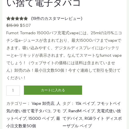
い捨て電子タバコ
(19件のカスタマーレビュー)
19
件の顧客評
$
15.99
$
5.07
価に基づく
Fumot Tornado 15000パフ充電式vapeには、25mlの2/5%ニコ
5つ星のう
チン塩e-ジュースが含まれており、最大15000パフまでvapeで
ち
5.00
きます。吸い込みやすく、デジタルディスプレイにはバッテリ
ーとe-リキッドが表示されます。なんてスマートなfumot vape
でしょう！（ウェブサイトの価格には送料は含まれていませ
ん）卸売のみ！最小注文数50個！今すぐ連絡して割引を受けて
ください！
B
カートに入れる
u
カテゴリー：
Vape 卸売店
, 
人
タグ：
15k ベイプ
, 
フモットベイ
l
気の使い捨て電子タバコ
, 
フモ
プ
, 
RandM ベイプ
, 
充電式使い捨
k
ットベイプ
, 
15000 ベイプ
, 
最
てデバイス
, 
RGBライト ディスポ
B
小注文数量50個
ーザブル ベイプ
u