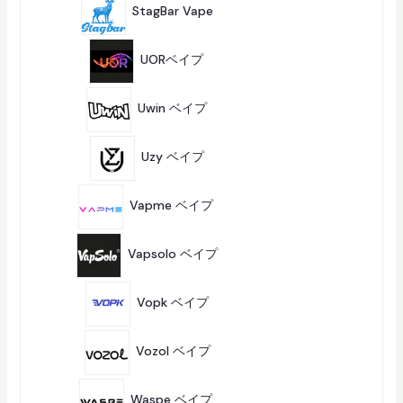
商
StagBar Vape
9
品
4
商
UORベイプ
4
品
6
商
Uwin ベイプ
6
品
8
商
Uzy ベイプ
8
品
1
3
Vapme ベイプ
13
商
品
8
商
Vapsolo ベイプ
8
品
8
商
Vopk ベイプ
8
品
8
商
Vozol ベイプ
8
品
1
3
Waspe ベイプ
13