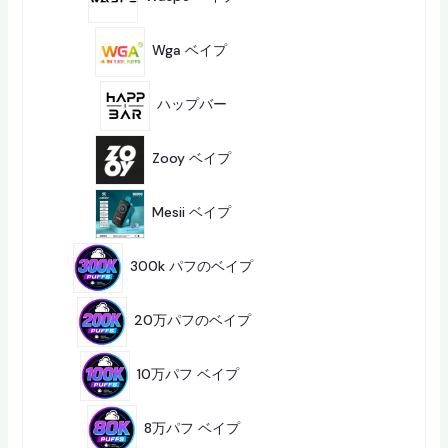
商
品
1
0
Wga ベイプ
10
商
品
5
商
ハップバー
5
品
7
商
Zooy ベイプ
7
品
2
商
Mesii ベイプ
2
品
5
商
300k パフのベイプ
5
品
8
商
20万パフのベイプ
8
品
2
8
10万パフ ベイプ
28
商
品
1
1
8万パフ ベイプ
11
商