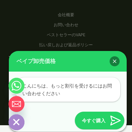
会社概要
お問い合わせ
ベストセラーのVAPE
払い戻しおよび返品ポリシー
vapehosale.comでは、卸売価格でベイプにアクセスでき、手
ベイプ卸売価格
頃な価格のベイピングソリューションの最終目的地となりま
す。
示
こんにちは、もっと割引を受けるにはお問
表
非
い合わせください
を
ト
© 2026 Vape Wholesale。Vape Wholesaleによる提
ッ
供。
ャ
チ
今すぐ購入