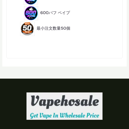
品
6
商
600パフ ベイプ
6
品
2
5
最小注文数量50個
251
1
商
品