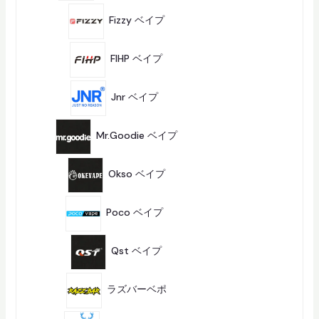
7
商
p
Fizzy ベイプ
7
品
e
5
個
商
FIHP ベイプ
5
品
1
0
Jnr ベイプ
10
商
品
6
商
Mr.goodie ベイプ
6
品
7
商
Okso ベイプ
7
品
1
0
Poco ベイプ
10
商
品
2
商
Qst ベイプ
2
品
9
商
ラズバーベポ
9
品
9