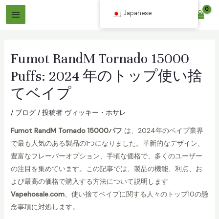
コ
Japanese
$
0.00
ン
メ
テ
イ
ン
Fumot RandM Tornado 15000
ツ
ン
へ
Puffs: 2024 年のトップ使い捨
メ
ス
てベイプ
ニ
キ
ッ
ュ
/
ブログ
/ 投稿者
ヴィッキー・ホサレ
プ
ー
Fumot RandM Tornado 15000パフ
は、2024年のベイプ業界
で最も人気のある製品の1つになりました。革新的なデザイン、
豊富なフレーバーオプション、手頃な価格で、多くのユーザー
の注目を集めています。この記事では、製品の機能、利点、お
よび最高の価格で購入する方法について説明します
Vapehosale.com
、使い捨てベイプに関する人々のトップ10の懸
念事項に対処します。