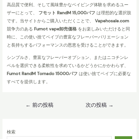
高品質で便利、そして風味豊かなベイピング体験を求めるユー
y
ザーにとって、
フモット RandM 15,000パフ
は理想的な選択肢
R
です。当サイトからご購入いただくことで、
Vapehosale.com
a
競争力のある
Fumot vape卸売価格
をお楽しみいただけると同
n
時に、この使い捨てベイプの豊富なフレーバーバリエーション
d
と長持ちするパフォーマンスの恩恵を受けることができます。
M
F
シンプルさ、豊富なフレーバーオプション、またはニコチンレ
u
ベルを選択できる柔軟性を求めているかどうかにかかわらず、
m
Fumot RandM Tornado 15000パフ
は使い捨てベイプに必要な
o
すべてを提供します。
t
T
o
投
←
前の投稿
次の投稿
→
r
稿
n
ナ
a
ビ
検索
d
ゲ