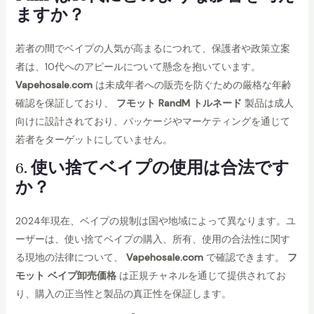
ますか？
若者の間でベイプの人気が高まるにつれて、保護者や政策立案
者は、10代へのアピールについて懸念を抱いています。
Vapehosale.com
は未成年者への販売を防ぐための厳格な年齢
確認を保証しており、
フモット RandM トルネード
製品は成人
向けに設計されており、パッケージやマーケティングを通じて
若者をターゲットにしていません。
6.
使い捨てベイプの使用は合法です
か？
2024年現在、ベイプの規制は国や地域によって異なります。ユ
ーザーは、使い捨てベイプの購入、所有、使用の合法性に関す
る現地の法律について、
Vapehosale.com
で確認できます。
フ
モット ベイプ卸売価格
は正規チャネルを通じて提供されてお
り、購入の正当性と製品の真正性を保証します。