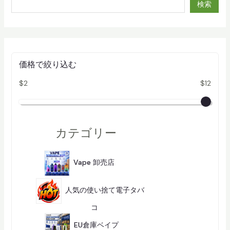
検索
o
ー
1
シ
5
ョ
0
ン
0
価格で絞り込む
0
$2
$12
P
u
f
f
カテゴリー
s
R
2
9
Vape 卸売店
296
e
6
商
c
品
人気の使い捨て電子タバ
h
a
2
コ
284
8
1
r
4
0
EU倉庫ベイプ
101
商