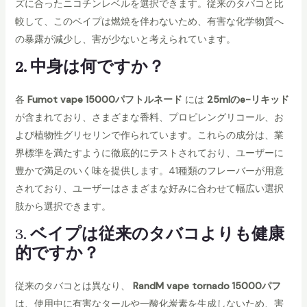
ズに合ったニコチンレベルを選択できます。従来のタバコと比
較して、このベイプは燃焼を伴わないため、有害な化学物質へ
の暴露が減少し、害が少ないと考えられています。
2. 中身は何ですか？
各
Fumot vape 15000パフトルネード
には
25mlのe-リキッド
が含まれており、さまざまな香料、プロピレングリコール、お
よび植物性グリセリンで作られています。これらの成分は、業
界標準を満たすように徹底的にテストされており、ユーザーに
豊かで満足のいく味を提供します。41種類のフレーバーが用意
されており、ユーザーはさまざまな好みに合わせて幅広い選択
肢から選択できます。
3.
ベイプは従来のタバコよりも健康
的ですか？
従来のタバコとは異なり、
RandM vape tornado 15000パフ
は、使用中に有害なタールや一酸化炭素を生成しないため、害