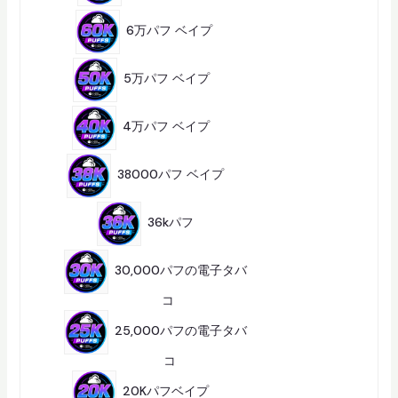
品
1
8
6万パフ ベイプ
18
商
品
2
5
5万パフ ベイプ
25
商
品
2
4
4万パフ ベイプ
24
商
品
2
商
38000パフ ベイプ
2
品
7
商
36kパフ
7
品
30,000パフの電子タバ
3
コ
36
6
商
25,000パフの電子タバ
品
1
コ
16
6
2
商
4
20Kパフベイプ
24
品