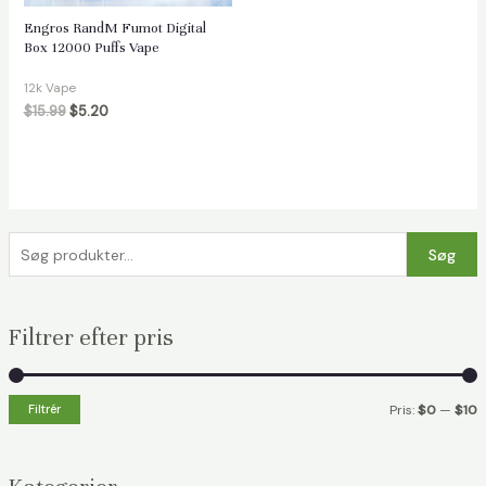
Engros RandM Fumot Digital
Box 12000 Puffs Vape
12k Vape
$
15.99
$
5.20
S
Søg
ø
g
Filtrer efter pris
e
f
t
Filtrér
Pris:
$0
—
$10
e
i
a
r
n
k