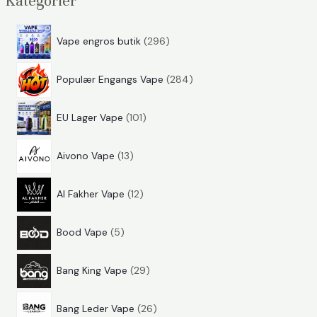
Kategorier
:
.
s
p
.
p
Vape engros butik
296
r
p
r
p
o
i
r
Populær Engangs Vape
284
r
d
s
i
p
o
u
s
EU Lager Vape
101
r
d
k
p
o
u
t
Aivono Vape
13
r
d
k
e
p
o
u
t
r
Al Fakher Vape
12
r
d
k
e
p
o
u
t
r
Bood Vape
5
r
d
k
e
p
o
u
t
r
Bang King Vape
29
r
d
k
e
p
o
u
t
r
Bang Leder Vape
26