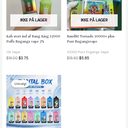
IKKE PÅ LAGER
IKKE PÅ LAGER
Køb stort ind af Bang King 12000
RandM Tornado 10000+ plus
Puffs Engangs vape 2%
Pust Engangsvape
12k Vape
10000 Pust Engangs Vape
$
16.00
$
3.75
$
19.90
$
5.85
Udsalg!