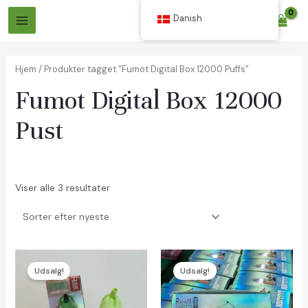
Spring
Danish
$
0.00
til
Hovedmenu
indhold
Hjem
/ Produkter tagget “Fumot Digital Box 12000 Puffs”
Fumot Digital Box 12000
Pust
Viser alle 3 resultater
Udsalg!
Udsalg!