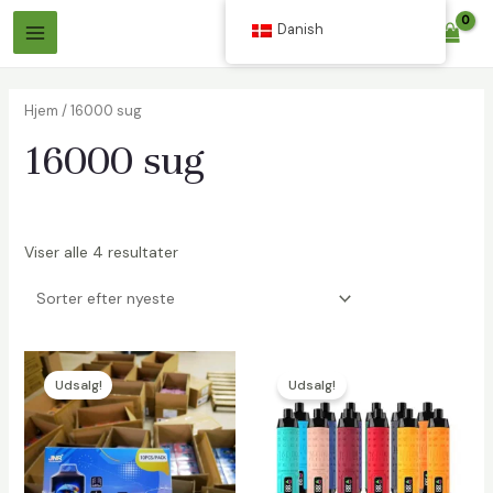
Spring
Danish
$
0.00
til
Hovedmenu
indhold
Hjem
/ 16000 sug
16000 sug
Viser alle 4 resultater
Udsalg!
Udsalg!