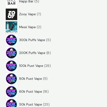
t
r
Happ Bar
5
r
d
k
e
p
o
u
t
r
Zooy Vape
7
r
d
k
e
p
o
u
t
r
Mesii Vape
2
r
d
k
e
p
o
u
t
r
300k Puffs Vape
5
r
d
k
e
p
o
u
t
r
200K Puffs Vape
8
r
d
k
e
p
o
u
t
r
100k Pust Vape
28
r
d
k
e
p
o
u
t
r
80k Pust Vape
11
r
d
k
e
p
o
u
t
r
60k Pust Vape
18
r
d
k
e
p
o
u
t
r
50k Pust Vape
25