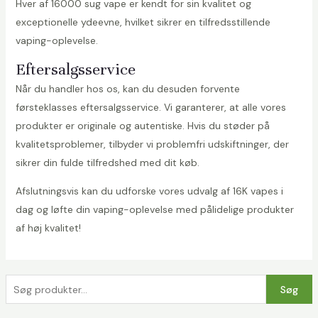
Hver af 16000 sug vape er kendt for sin kvalitet og
exceptionelle ydeevne, hvilket sikrer en tilfredsstillende
vaping-oplevelse.
Eftersalgsservice
Når du handler hos os, kan du desuden forvente
førsteklasses eftersalgsservice. Vi garanterer, at alle vores
produkter er originale og autentiske. Hvis du støder på
kvalitetsproblemer, tilbyder vi problemfri udskiftninger, der
sikrer din fulde tilfredshed med dit køb.
Afslutningsvis kan du udforske vores udvalg af 16K vapes i
dag og løfte din vaping-oplevelse med pålidelige produkter
af høj kvalitet!
S
Søg
ø