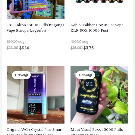
JNR Falcon 16000 Puffs Engangs
Køb Al Fakher Crown Bar Vape
Vape Europa Lagerført
ELF BOX 16000 Pust
16000 sug
16000 sug
$
18.99
$
6.14
$
15.00
$
3.75
Udsalg!
Udsalg!
Original WGA Crystal Plus Smart
Mesii Visual Boxx 16000 Puffs