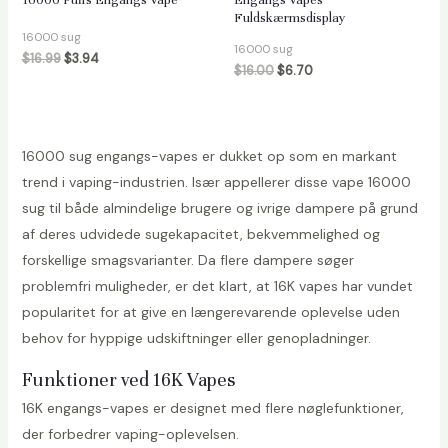
16000 Puffs Engangs Vape
Engangs Vapes
Fuldskærmsdisplay
16000 sug
16000 sug
$
16.99
$
3.94
$
16.00
$
6.70
16000 sug engangs-vapes er dukket op som en markant
trend i vaping-industrien. Især appellerer disse vape 16000
sug til både almindelige brugere og ivrige dampere på grund
af deres udvidede sugekapacitet, bekvemmelighed og
forskellige smagsvarianter. Da flere dampere søger
problemfri muligheder, er det klart, at 16K vapes har vundet
popularitet for at give en længerevarende oplevelse uden
behov for hyppige udskiftninger eller genopladninger.
Funktioner ved 16K Vapes
16K engangs-vapes er designet med flere nøglefunktioner,
der forbedrer vaping-oplevelsen.