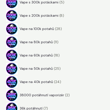
r
d
k
t
Vape s 300k potáckami
5
p
o
u
t
ů
8
r
d
k
ů
Vape s 200k potáckami
8
p
o
u
t
2
r
d
k
ů
Vape na 100k potahů
28
8
o
u
t
1
p
d
k
y
Vape na 80k potahů
11
1
r
u
t
1
p
o
k
ů
Vape na 60k potahů
18
8
r
d
t
2
p
o
u
ů
Vape na 50k potahů
25
5
r
d
k
2
p
o
u
t
Vape na 40k potahů
24
4
r
d
k
ů
2
p
o
u
t
38000 potáhnutí vaporizér
2
p
r
d
k
ů
7
r
o
u
t
36k potáhnutí
7