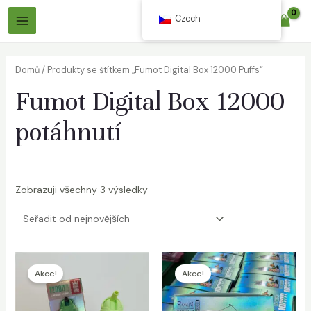
Přeskočit
Czech
$
0.00
na
Hlavní
obsah
Menu
Domů
/ Produkty se štítkem „Fumot Digital Box 12000 Puffs“
Fumot Digital Box 12000
potáhnutí
out
Zobrazuji všechny 3 výsledky
out
Akce!
Akce!