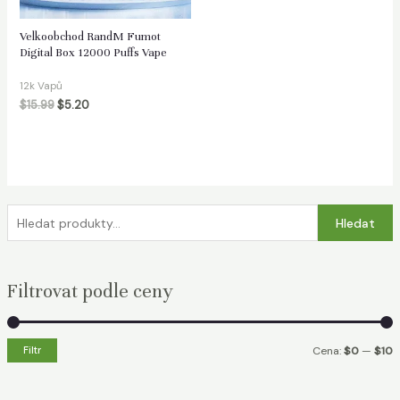
Velkoobchod RandM Fumot
Digital Box 12000 Puffs Vape
12k Vapů
$
15.99
$
5.20
H
Hledat
l
e
Filtrovat podle ceny
d
a
t
Filtr
Cena:
$0
—
$10
:
i
a