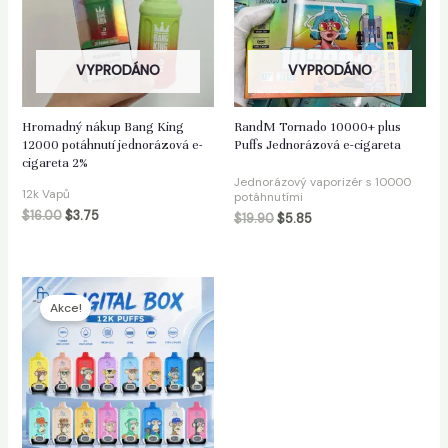
VYPRODÁNO
VYPRODÁNO
out
Hromadný nákup Bang King
RandM Tornado 10000+ plus
12000 potáhnutí jednorázová e-
Puffs Jednorázová e-cigareta
cigareta 2%
Jednorázový vaporizér s 10000
12k Vapů
potáhnutími
$
16.00
$
3.75
$
19.90
$
5.85
Akce!