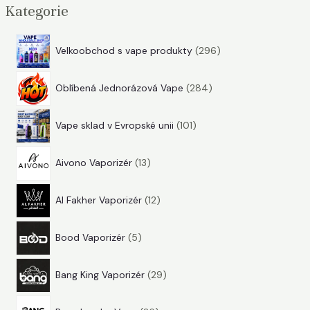
n
x
Kategorie
i
i
2
Velkoobchod s vape produkty
296
á
á
9
2
6
l
l
Oblíbená Jednorázová Vape
284
8
p
n
n
1
4
r
í
í
Vape sklad v Evropské unii
101
0
p
o
c
c
1
1
r
d
Aivono Vaporizér
13
e
e
3
p
o
u
n
n
1
p
r
d
k
Al Fakher Vaporizér
12
a
a
2
r
o
u
t
5
p
o
d
k
ů
Bood Vaporizér
5
p
r
d
u
t
2
r
o
u
k
ů
Bang King Vaporizér
29
9
o
d
k
t
2
p
d
u