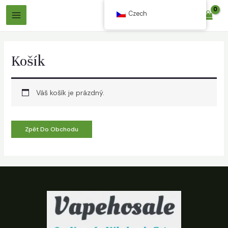
Přeskočit
Czech
$
0.00
na
Hlavní
obsah
Menu
Košík
Váš košík je prázdný.
out
Zpět Do Obchodu
out