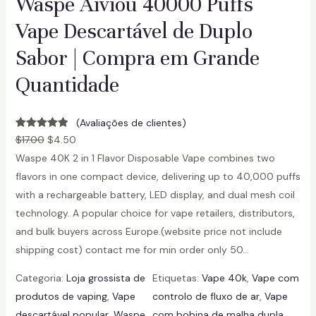
Waspe Aiviou 40000 Puffs
Vape Descartável de Duplo
Sabor | Compra em Grande
Quantidade
(Avaliações de clientes)
Avaliado em
6
$
17.00
$
4.50
5.00
de 5
Waspe 40K 2 in 1 Flavor Disposable Vape combines two
com base
flavors in one compact device, delivering up to 40,000 puffs
em
with a rechargeable battery, LED display, and dual mesh coil
avaliações
technology. A popular choice for vape retailers, distributors,
de clientes
and bulk buyers across Europe.(website price not include
shipping cost) contact me for min order only 50…
Categoria:
Loja grossista de
Etiquetas:
Vape 40k
, 
Vape com
produtos de vaping
, 
Vape
controlo de fluxo de ar
, 
Vape
descartável popular
, 
Waspe
com bobina de malha dupla
, 