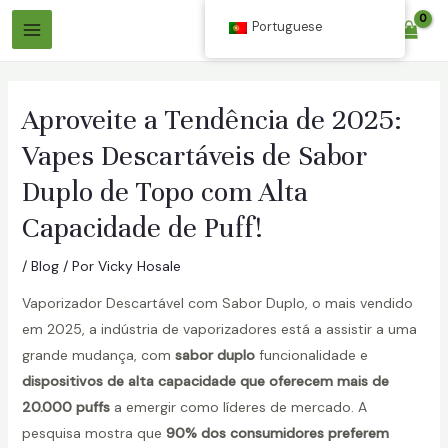
Ir
Portuguese
$
0.00
para
Menu
o
Principal
conteúdo
Aproveite a Tendência de 2025:
Vapes Descartáveis de Sabor
Duplo de Topo com Alta
Capacidade de Puff!
ar
/
Blog
/ Por
Vicky Hosale
Vaporizador Descartável com Sabor Duplo, o mais vendido
ar
em 2025, a indústria de vaporizadores está a assistir a uma
grande mudança, com
sabor duplo
funcionalidade e
dispositivos de alta capacidade que oferecem mais de
20.000 puffs
a emergir como líderes de mercado. A
pesquisa mostra que
90% dos consumidores preferem