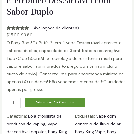
Eletrónico Descartável com
Sabor Duplo
(Avaliações de clientes)
Avaliado em
3
$
15.00
$
3.80
5.00
de 5
O Bang Box 30k Puffs 2-em-1 Vape Descartável apresenta
com base
sabores duplos, capacidade de 35ml, bateria recarregável
em
Tipo-C de 850mAh e tecnologia de resistência mesh para
avaliações
vapor e sabor aprimorados (o preço do site não inclui o
de clientes
custo de envio). Contacte-me para encomenda mínima de
apenas 50 unidades! Não vendemos menos de 50 unidades,
apenas por grosso!
q
Adicionar Ao Carrinho
u
Categoria:
Loja grossista de
Etiquetas:
Vape com
a
produtos de vaping
, 
Vape
controlo de fluxo de ar
, 
n
descartável popular
, 
Bang King
Bang King Vape
, 
Bang
t