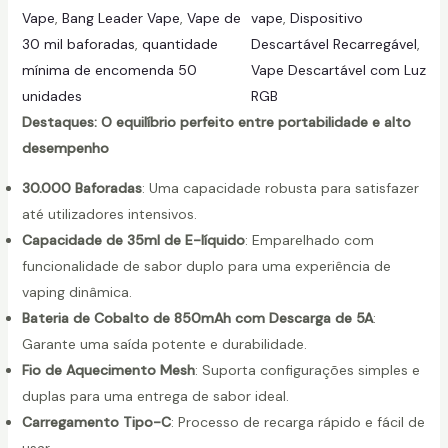
Vape
, 
Bang Leader Vape
, 
Vape de
vape
, 
Dispositivo
i
30 mil baforadas
, 
quantidade
Descartável Recarregável
, 
d
mínima de encomenda 50
Vape Descartável com Luz
a
unidades
RGB
d
Destaques: O equilíbrio perfeito entre portabilidade e alto
e
desempenho
30.000 Baforadas
: Uma capacidade robusta para satisfazer
até utilizadores intensivos.
Capacidade de 35ml de E-líquido
: Emparelhado com
funcionalidade de sabor duplo para uma experiência de
vaping dinâmica.
Bateria de Cobalto de 850mAh com Descarga de 5A
:
Garante uma saída potente e durabilidade.
Fio de Aquecimento Mesh
: Suporta configurações simples e
duplas para uma entrega de sabor ideal.
Carregamento Tipo-C
: Processo de recarga rápido e fácil de