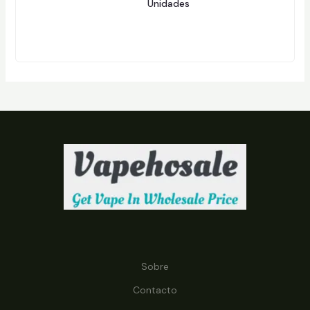
2
Unidades
251
S
5
1
P
R
O
D
U
T
O
S
Sobre
Contacto