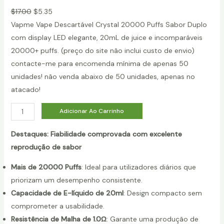
$
17.00
$
5.35
Vapme Vape Descartável Crystal 20000 Puffs Sabor Duplo
com display LED elegante, 20mL de juice e incomparáveis
20000+ puffs. (preço do site não inclui custo de envio)
contacte-me para encomenda mínima de apenas 50
unidades! não venda abaixo de 50 unidades, apenas no
atacado!
q
Adicionar Ao Carrinho
u
Destaques: Fiabilidade comprovada com excelente
a
reprodução de sabor
n
t
Mais de 20000 Puffs
: Ideal para utilizadores diários que
i
priorizam um desempenho consistente.
d
Capacidade de E-líquido de 20ml
: Design compacto sem
a
comprometer a usabilidade.
d
Resistência de Malha de 1.0Ω
: Garante uma produção de