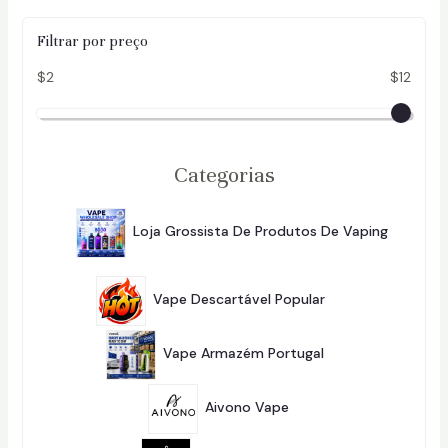
Filtrar por preço
$2
$12
Categorias
Loja Grossista De Produtos De Vaping
2
296
9
2
6
8
Vape Descartável Popular
284
P
4
R
P
O
1
R
D
0
O
Vape Armazém Portugal
101
U
1
D
T
P
U
O
1
R
T
S
3
O
Aivono Vape
13
O
P
D
S
R
U
1
O
T