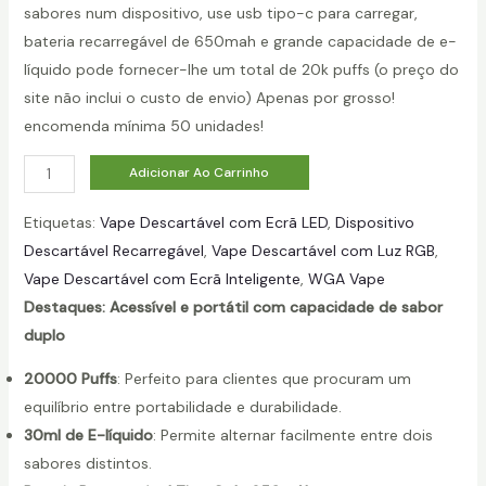
sabores num dispositivo, use usb tipo-c para carregar,
bateria recarregável de 650mah e grande capacidade de e-
líquido pode fornecer-lhe um total de 20k puffs (o preço do
site não inclui o custo de envio) Apenas por grosso!
encomenda mínima 50 unidades!
q
Adicionar Ao Carrinho
u
Etiquetas:
Vape Descartável com Ecrã LED
, 
Dispositivo
a
Descartável Recarregável
, 
Vape Descartável com Luz RGB
, 
n
Vape Descartável com Ecrã Inteligente
, 
WGA Vape
t
Destaques: Acessível e portátil com capacidade de sabor
i
duplo
d
a
20000 Puffs
: Perfeito para clientes que procuram um
d
equilíbrio entre portabilidade e durabilidade.
e
30ml de E-líquido
: Permite alternar facilmente entre dois
sabores distintos.