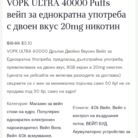
VOPK ULTRA 40000 Puffs
a
вейп за еднократна употреба
l
F
с двоен вкус 20mg никотин
l
a
$
18.88
$
5.10
v
VOPK ULTRA 40000 Дръпки Двойно Вкусен Вейп за
o
Еднократна Употреба, предлагащ дълготрайна употреба,
r
превключване на двоен вкус, RGB екран и 20mg никотин.
D
(цената на уебсайта не включва разходите за доставка)
i
свържете се с мен за минимална поръчка само 50 бр! не се
s
продава под 50 бр, само на едро!
a
p
Категория:
Магазин за вейп
Етикети:
40k Вейп
, 
Вейп с
o
стоки на едро
, 
Популярен
контрол на въздушния
s
еднократен електронен
поток
, 
ВЕЙП БУД
, 
a
пароизпарител
, 
Вейп Вопк
, 
Акумулаторно устройство за
b
Вейп 40k всмуквания
, 