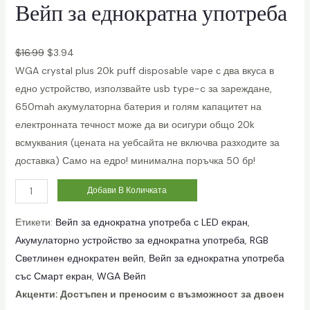
Вейп за еднократна употреба
$
16.99
$
3.94
WGA crystal plus 20k puff disposable vape с два вкуса в
едно устройство, използвайте usb type-c за зареждане,
650mah акумулаторна батерия и голям капацитет на
електронната течност може да ви осигури общо 20k
всмуквания (цената на уебсайта не включва разходите за
доставка) Само на едро! минимална поръчка 50 бр!
W
Добави В Количката
G
Етикети:
Вейп за еднократна употреба с LED екран
, 
A
Акумулаторно устройство за еднократна употреба
, 
RGB
C
Светлинен еднократен вейп
, 
Вейп за еднократна употреба
r
със Смарт екран
, 
WGA Вейп
y
Акценти: Достъпен и преносим с възможност за двоен
S