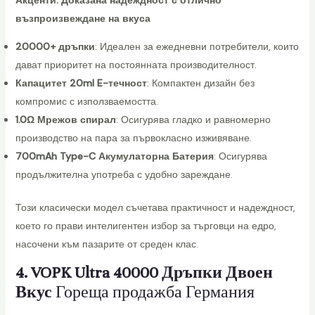
o
възпроизвеждане на вкуса
l
e
20000+ дръпки
: Идеален за ежедневни потребители, които
s
дават приоритет на постоянната производителност.
a
Капацитет 20ml E-течност
: Компактен дизайн без
l
компромис с използваемостта.
e
1.0Ω Мрежов спирал
: Осигурява гладко и равномерно
V
производство на пара за първокласно изживяване.
a
700mAh Type-C Акумулаторна Батерия
: Осигурява
p
продължителна употреба с удобно зареждане.
m
e
Този класически модел съчетава практичност и надеждност,
V
което го прави интелигентен избор за търговци на едро,
a
насочени към пазарите от среден клас.
p
4. VOPK Ultra 40000 Дръпки Двоен
e
Вкус
Гореща продажба Германия
C
r