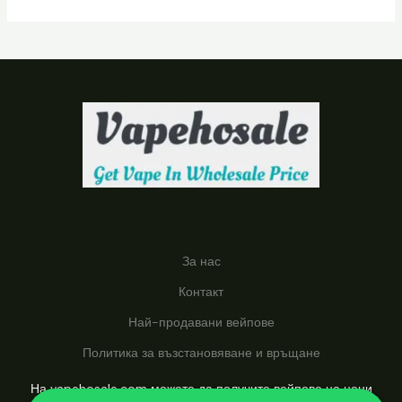
У
К
Т
А
За нас
Контакт
Най-продавани вейпове
Политика за възстановяване и връщане
На vapehosale.com можете да получите вейпове на цени