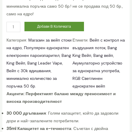
минимална поръчка само 50 бр.! не се продава под 50 бр.,
само на едро!
B
Добави В Количката
a
Категория:
Магазин за вейп стоки
Етикети:
Вейп с контрол на
n
на едро
, 
Популярен еднократен
въздушния поток
, 
Bang
g
електронен пароизпарител
, 
Bang
King Вейп
, 
Bang вейп
, 
B
King Вейп
, 
Bang Leader Vape
, 
Акумулаторно устройство
o
Вейп с 30k вдишвания
, 
за еднократна употреба
, 
x
минимално количество за
RGB Светлинен
3
поръчка 50 бр.
еднократен вейп
0
Акценти: Перфектният баланс между преносимост и
0
висока производителност
0
0
30 000 дръпвания
: Голям капацитет, който да задоволи
P
дори и най-запалените потребители.
u
35ml Капацитет на е-течността
: Съчетан с двойна