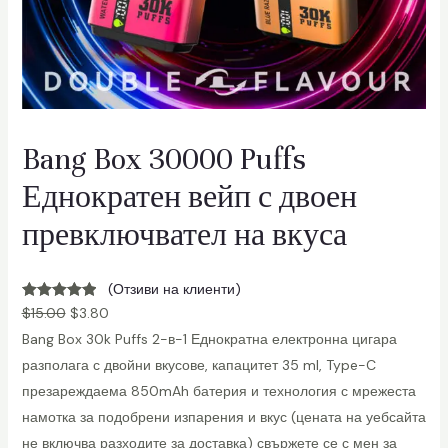
Bang Box 30000 Puffs
Еднократен вейп с двоен
превключвател на вкуса
(Отзиви на клиенти)
Оценено
3
$
15.00
$
3.80
5.00
от 5
Bang Box 30k Puffs 2-в-1 Еднократна електронна цигара
въз основа
разполага с двойни вкусове, капацитет 35 ml, Type-C
на
презареждаема 850mAh батерия и технология с мрежеста
клиентски
намотка за подобрени изпарения и вкус (цената на уебсайта
оценки
не включва разходите за доставка) свържете се с мен за