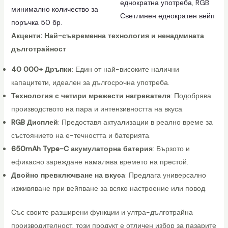
еднократна употреба
, 
RGB
l
минимално количество за
Светлинен еднократен вейп
e
поръчка 50 бр.
V
Акценти: Най-съвременна технология и ненадмината
a
дълготрайност
p
40 000+ Дръпки
: Един от най-високите налични
e
капацитети, идеален за дългосрочна употреба.
к
Технология с четири мрежести нагревателя
: Подобрява
о
производството на пара и интензивността на вкуса.
л
RGB Дисплей
: Предоставя актуализации в реално време за
и
състоянието на е-течността и батерията.
ч
650mAh Type-C акумулаторна батерия
: Бързото и
е
ефикасно зареждане намалява времето на престой.
с
Двойно превключване на вкуса
: Предлага универсално
т
изживяване при вейпване за всяко настроение или повод.
в
о
Със своите разширени функции и ултра-дълготрайна
производителност, този продукт е отличен избор за пазарите