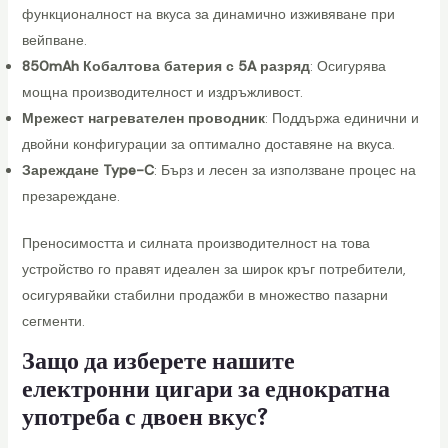
f
функционалност на вкуса за динамично изживяване при
f
вейпване.
s
850mAh Кобалтова батерия с 5A разряд
: Осигурява
D
мощна производителност и издръжливост.
o
Мрежест нагревателен проводник
: Поддържа единични и
u
двойни конфигурации за оптимално доставяне на вкуса.
b
Зареждане Type-C
: Бърз и лесен за използване процес на
l
презареждане.
e
F
Преносимостта и силната производителност на това
l
устройство го правят идеален за широк кръг потребители,
a
осигурявайки стабилни продажби в множество пазарни
v
сегменти.
o
Защо да изберете нашите
r
електронни цигари за еднократна
S
употреба с двоен вкус?
w
i