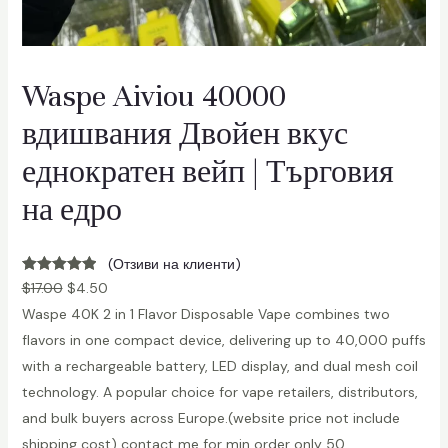
Waspe Aiviou 40000
вдишвания Двойен вкус
еднократен вейп | Търговия
на едро
(Отзиви на клиенти)
Оценено
6
$
17.00
$
4.50
5.00
от 5
Waspe 40K 2 in 1 Flavor Disposable Vape combines two
въз основа
flavors in one compact device, delivering up to 40,000 puffs
на
with a rechargeable battery, LED display, and dual mesh coil
клиентски
technology. A popular choice for vape retailers, distributors,
оценки
and bulk buyers across Europe.(website price not include
shipping cost) contact me for min order only 50…