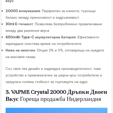
вкус
t
a
20000 всмуквания
: Перфектен за клиенти, търсещи
l
баланс между преносимост и издръжливост.
P
30ml E-течност
: Позволява безпроблемно превключване
l
между два различни вкуса.
u
650mAh Type-C акумулаторна батерия
: Ефективното
s
зареждане спестява време на потребителите.
2
Нива на никотин
: Опции 2% и 5%, отговарящи на нуждите
0
на масовия пазар.
0
0
Със своя лек дизайн и надеждна производителност, това
0
устройство е привлекателно за широк кръг потребители и
P
предлага голяма стойност за търговците на едро.
u
3. VAPME Crystal 20000 Дръпки Двоен
f
Вкус
Гореща продажба Нидерландия
f
s
D