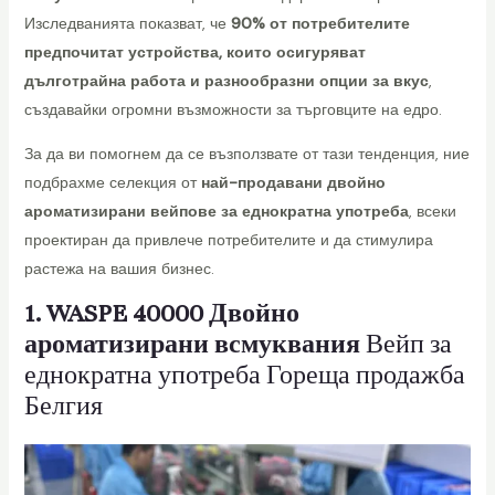
Изследванията показват, че
90% от потребителите
предпочитат устройства, които осигуряват
дълготрайна работа и разнообразни опции за вкус
,
лючване
създавайки огромни възможности за търговците на едро.
За да ви помогнем да се възползвате от тази тенденция, ние
о
подбрахме селекция от
най-продавани двойно
ароматизирани вейпове за еднократна употреба
, всеки
проектиран да привлече потребителите и да стимулира
растежа на вашия бизнес.
1. WASPE 40000 Двойно
ароматизирани всмуквания
Вейп за
еднократна употреба Гореща продажба
Белгия