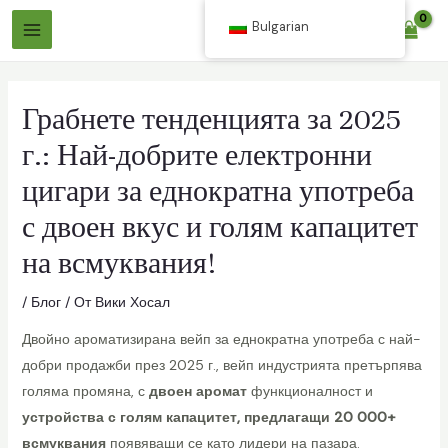
Премини
Bulgarian
$
0.00
към
Главно
съдържанието
Меню
Грабнете тенденцията за 2025
г.: Най-добрите електронни
цигари за еднократна употреба
с двоен вкус и голям капацитет
лючване
на всмуквания!
/
Блог
/ От
Вики Хосал
лючване
о
Двойно ароматизирана вейп за еднократна употреба с най-
добри продажби през 2025 г., вейп индустрията претърпява
голяма промяна, с
двоен аромат
функционалност и
о
устройства с голям капацитет, предлагащи 20 000+
всмуквания
появяващи се като лидери на пазара.