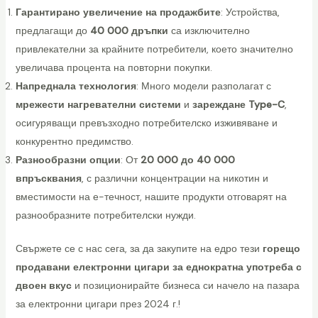
Гарантирано увеличение на продажбите
: Устройства,
t
предлагащи до
40 000 дръпки
са изключително
c
привлекателни за крайните потребители, което значително
h
увеличава процента на повторни покупки.
D
Напреднала технология
: Много модели разполагат с
i
мрежести нагревателни системи
и
зареждане Type-C
,
s
осигуряващи превъзходно потребителско изживяване и
p
конкурентно предимство.
o
Разнообразни опции
: От
20 000 до 40 000
s
впръсквания
, с различни концентрации на никотин и
a
вместимости на е-течност, нашите продукти отговарят на
b
разнообразните потребителски нужди.
l
e
Свържете се с нас сега, за да закупите на едро тези
горещо
V
продавани електронни цигари за еднократна употреба с
a
двоен вкус
и позиционирайте бизнеса си начело на пазара
p
за електронни цигари през 2024 г.!
e