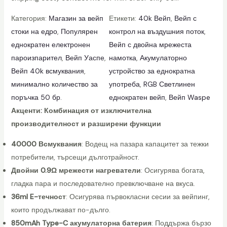
Категория:
Магазин за вейп
Етикети:
40k Вейп
, 
Вейп с
стоки на едро
, 
Популярен
контрол на въздушния поток
, 
еднократен електронен
Вейп с двойна мрежеста
пароизпарител
, 
Вейп Уаспе
, 
намотка
, 
Акумулаторно
Вейп 40k всмуквания
, 
устройство за еднократна
минимално количество за
употреба
, 
RGB Светлинен
поръчка 50 бр.
еднократен вейп
, 
Вейп Waspe
Акценти: Комбинация от изключителна
производителност и разширени функции
40000 Всмуквания
: Водещ на пазара капацитет за тежки
потребители, търсещи дълготрайност.
Двойни 0.9Ω мрежести нагреватели
: Осигурява богата,
гладка пара и последователно превключване на вкуса.
36ml E-течност
: Осигурява първокласни сесии за вейпинг,
които продължават по-дълго.
850mAh Type-C акумулаторна батерия
: Поддържа бързо