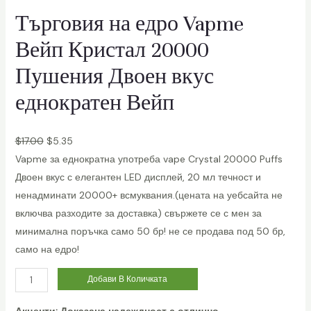
ч
Търговия на едро Vapme
е
Вейп Кристал 20000
с
т
Пушения Двоен вкус
в
еднократен Вейп
о
$
17.00
$
5.35
Vapme за еднократна употреба vape Crystal 20000 Puffs
Двоен вкус с елегантен LED дисплей, 20 мл течност и
ненадминати 20000+ всмуквания.(цената на уебсайта не
включва разходите за доставка) свържете се с мен за
минимална поръчка само 50 бр! не се продава под 50 бр,
само на едро!
W
Добави В Количката
h
Акценти: Доказана надеждност с отлично