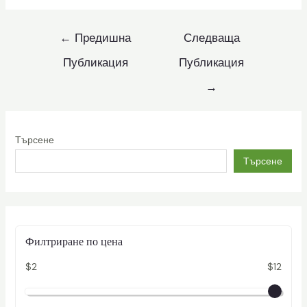
к
Навигация
←
Предишна
Следваща
о
Публикация
Публикация
л
и
→
ч
е
с
Търсене
т
Търсене
в
о
Филтриране по цена
$2
$12