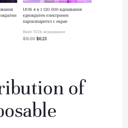
швания
UOR 4 в 1 120 000 вдишвания
днократни
еднократен електронен
пароизпарител с екран
Вейп 100k всмуквания
$
18.99
$
6.23
ibution of
posable