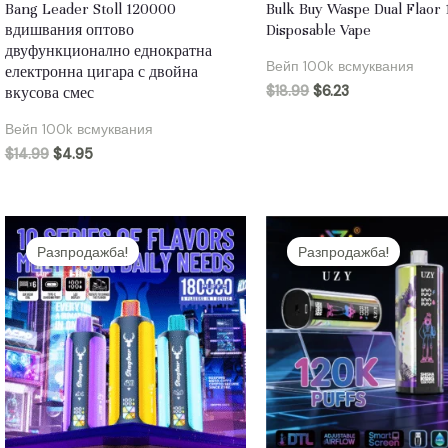
Bang Leader Stoll 120000
Bulk Buy Waspe Dual Flaor
вдишвания оптово
Disposable Vape
двуфункционално еднократна
Вейп 100k всмуквания
електронна цигара с двойна
$
18.99
$
6.23
вкусова смес
Вейп 100k всмуквания
$
14.99
$
4.95
Разпродажба!
Разпродажба!