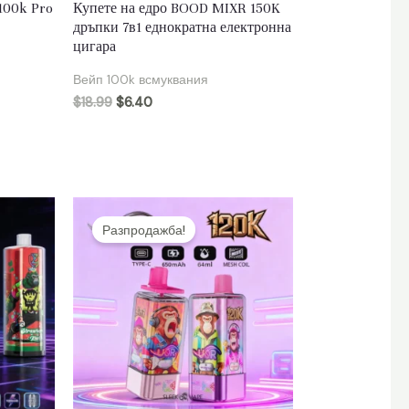
 100k Pro
Купете на едро BOOD MIXR 150K
дръпки 7в1 еднократна електронна
цигара
Вейп 100k всмуквания
$
18.99
$
6.40
Разпродажба!