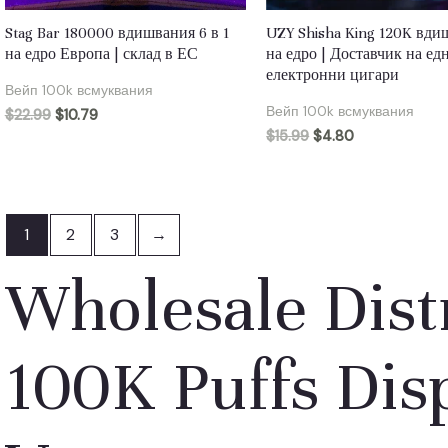
Stag Bar 180000 вдишвания 6 в 1
UZY Shisha King 120K вди
на едро Европа | склад в ЕС
на едро | Доставчик на е
електронни цигари
Вейп 100k всмуквания
Вейп 100k всмуквания
$
22.99
$
10.79
$
15.99
$
4.80
1
2
3
→
Wholesale Distr
100K Puffs Dis