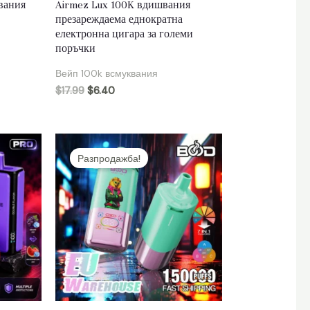
вания
Airmez Lux 100K вдишвания
презареждаема еднократна
електронна цигара за големи
поръчки
Вейп 100k всмуквания
$
17.99
$
6.40
Разпродажба!