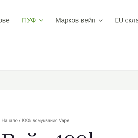
ове
ПУФ
Марков вейп
EU скл
Начало
/ 100k всмуквания Vape