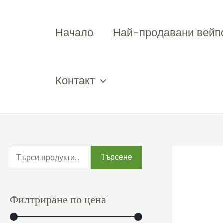
Премини
към
Начало
Най-продавани вейп
съдържанието
Контакт
Т
Търсене
ъ
р
Филтриране по цена
с
е