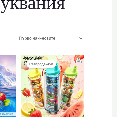
муквания
Разпродажба!