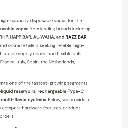
f high-capacity disposable vapes for the
posable vapes
from leading brands including
FIHP, HAPP BAR, AL-WAHA, and
RAZZ BAR
.
d online retailers seeking reliable, high-
 stable supply chains and flexible bulk
ance, Italy, Spain, the Netherlands,
nts one of the fastest-growing segments
liquid reservoirs, rechargeable Type-C
 multi-flavor systems
. Below, we provide a
rs compare hardware features, product
orders.