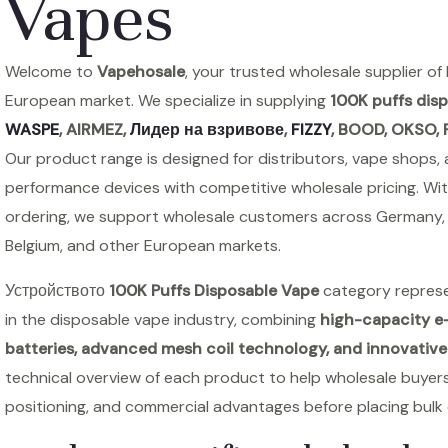
Vapes
Welcome to
Vapehosale
, your trusted wholesale supplier o
European market. We specialize in supplying
100K puffs dis
WASPE
, AIRMEZ,
Лидер на взривове
,
FIZZY
, BOOD, OKSO, 
Our product range is designed for distributors, vape shops, an
performance devices with competitive wholesale pricing. With
ordering, we support wholesale customers across Germany, Fr
Belgium, and other European markets.
Устройството
100K Puffs Disposable Vape
category represe
in the disposable vape industry, combining
high-capacity e-
batteries, advanced mesh coil technology, and innovative
technical overview of each product to help wholesale buye
positioning, and commercial advantages before placing bulk 