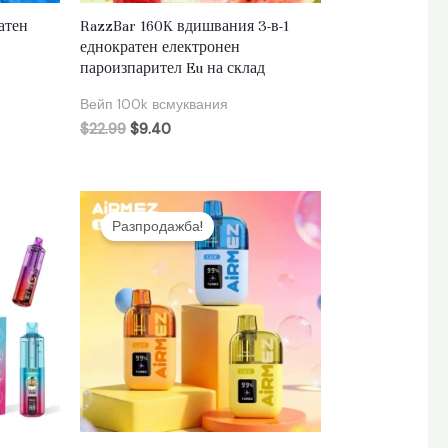
атен
RazzBar 160K вдишвания 3-в-1
еднократен електронен
пароизпарител Eu на склад
Вейп 100k всмуквания
$
22.99
$
9.40
Разпродажба!