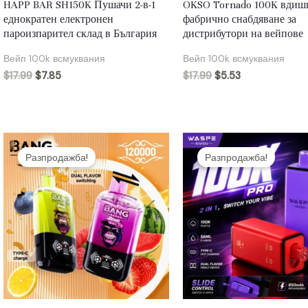
HAPP BAR SH150K Пушачи 2-в-1
OKSO Tornado 100K вдиш
еднократен електронен
фабрично снабдяване за
пароизпарител склад в България
дистрибутори на вейпове
Вейп 100k всмуквания
Вейп 100k всмуквания
$
17.99
$
7.85
$
17.99
$
5.53
Разпродажба!
Разпродажба!