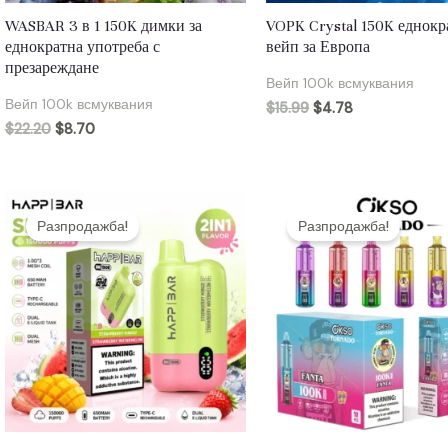
WASBAR 3 в 1 150K димки за
VOPK Crystal 150K еднокр
еднократна употреба с
вейп за Европа
презареждане
Вейп 100k всмуквания
Вейп 100k всмуквания
$
15.99
$
4.78
$
22.20
$
8.70
Разпродажба!
Разпродажба!