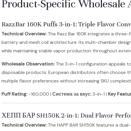
Product-Specific Wholesale 
RazzBar 160K Puffs
3-in-1: Triple Flavor Con
Technical Overview:
The Razz Bar 160K integrates a three-f
battery and mesh coil architecture. Its multi-chamber design 
while maintaining stable vapor production throughout exte
Wholesale Observation:
The 3-in-1 configuration appeals to 
disposable products. European distributors often choose th
multiple flavor preferences without increasing SKU complexit
Puff Rating:
~160,000 |
Система за вкус:
3-in-1 |
Key Featur
ХЕПП БАР SH150K
2-in-1: Dual Flavor Per
Technical Overview:
The HAPP BAR SH150K features a dual-