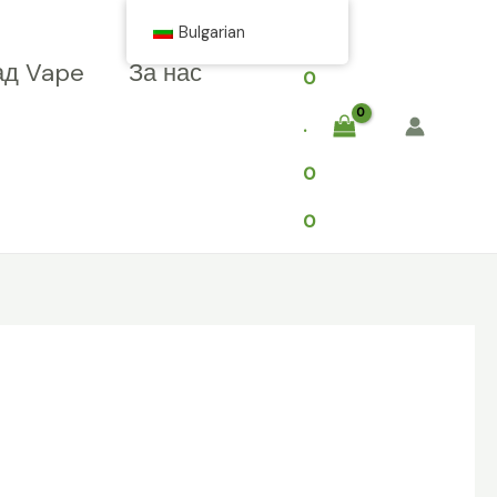
$
Bulgarian
ад Vape
За нас
0
.
0
0