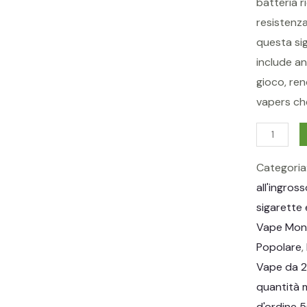
batteria 
resistenza
questa sig
include a
gioco, ren
vapers ch
q
u
Categoria
a
all'ingross
n
sigarette 
t
Vape Mon
i
Popolare
, 
t
Vape da 2
à
quantità 
d'ordine 