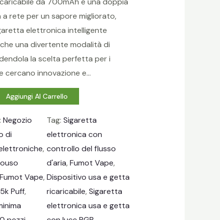
ricaricabile da 700mAh e una doppia
 a rete per un sapore migliorato,
aretta elettronica intelligente
nche una divertente modalità di
dendola la scelta perfetta per i
e cercano innovazione e…
Aggiungi Al Carrello
:
Negozio
Tag:
Sigaretta
o di
elettronica con
elettroniche
, 
controllo del flusso
ouso
d'aria
, 
Fumot Vape
, 
Fumot Vape
, 
Dispositivo usa e getta
5k Puff
, 
ricaricabile
, 
Sigaretta
minima
elettronica usa e getta
50 pezzi
con luce RGB