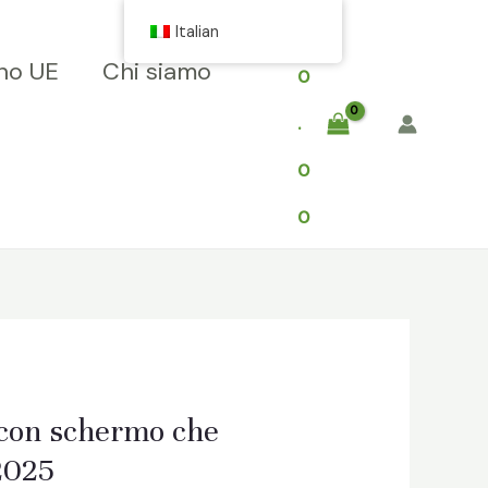
$
Italian
no UE
Chi siamo
0
.
0
0
a con schermo che
 2025