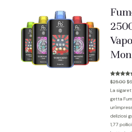
Fum
2500
Vapo
Mon
Valutato
1
5.
$
25.00
$
6
su 5 in
La sigaret
base a
getta Fum
recension
un'impress
dei clienti
deliziosi 
1,77 polli