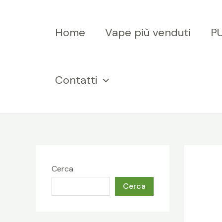
Salta
al
Home
Vape più venduti
P
contenuto
Contatti
Cerca
Cerca