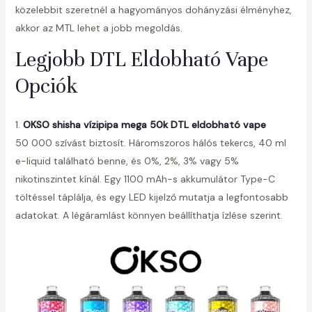
közelebbit szeretnél a hagyományos dohányzási élményhez,
akkor az MTL lehet a jobb megoldás.
Legjobb DTL Eldobható Vape
Opciók
1.
OKSO shisha vízipipa mega 50k DTL eldobható vape
50 000 szívást biztosít. Háromszoros hálós tekercs, 40 ml
e-liquid található benne, és 0%, 2%, 3% vagy 5%
nikotinszintet kínál. Egy 1100 mAh-s akkumulátor Type-C
töltéssel táplálja, és egy LED kijelző mutatja a legfontosabb
adatokat. A légáramlást könnyen beállíthatja ízlése szerint.