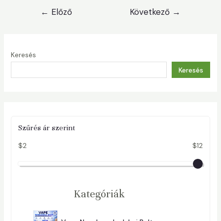
Bejegyzés
←
Előző
Következő
→
navigáció
Keresés
Keresés
Szűrés ár szerint
$2
$12
Kategóriák
2
9