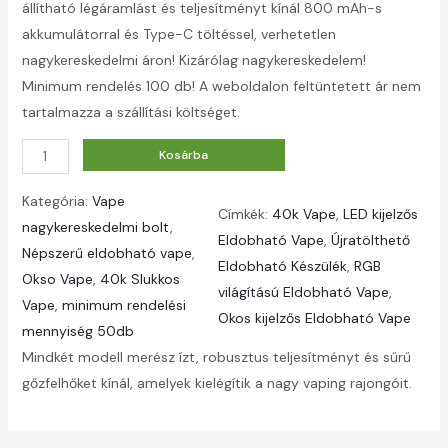
állítható légáramlást és teljesítményt kínál 800 mAh-s
akkumulátorral és Type-C töltéssel, verhetetlen
nagykereskedelmi áron! Kizárólag nagykereskedelem!
Minimum rendelés 100 db! A weboldalon feltüntetett ár nem
tartalmazza a szállítási költséget.
M
Kosárba
e
Kategória:
Vape
n
Címkék:
40k Vape
, 
LED kijelzős
nagykereskedelmi bolt
, 
n
Eldobható Vape
, 
Újratölthető
Népszerű eldobható vape
, 
y
Eldobható Készülék
, 
RGB
Okso Vape
, 
40k Slukkos
i
világítású Eldobható Vape
, 
Vape
, 
minimum rendelési
s
Okos kijelzős Eldobható Vape
mennyiség 50db
é
Mindkét modell merész ízt, robusztus teljesítményt és sűrű
g
gőzfelhőket kínál, amelyek kielégítik a nagy vaping rajongóit.