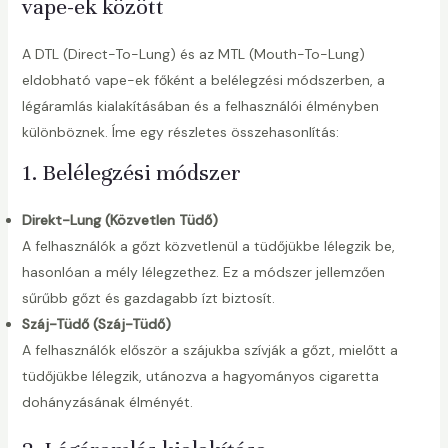
vape-ek között
A DTL (Direct-To-Lung) és az MTL (Mouth-To-Lung)
eldobható vape-ek főként a belélegzési módszerben, a
légáramlás kialakításában és a felhasználói élményben
különböznek. Íme egy részletes összehasonlítás:
1. Belélegzési módszer
Direkt-Lung (Közvetlen Tüdő)
A felhasználók a gőzt közvetlenül a tüdőjükbe lélegzik be,
hasonlóan a mély lélegzethez. Ez a módszer jellemzően
sűrűbb gőzt és gazdagabb ízt biztosít.
Száj-Tüdő (Száj-Tüdő)
A felhasználók először a szájukba szívják a gőzt, mielőtt a
tüdőjükbe lélegzik, utánozva a hagyományos cigaretta
dohányzásának élményét.