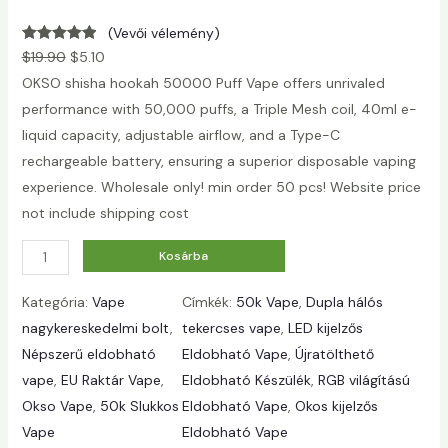
(Vevői vélemény)
Értékelés:
1
$
19.90
$
5.10
5.00
az 5-
OKSO shisha hookah 50000 Puff Vape offers unrivaled
ből,
performance with 50,000 puffs, a Triple Mesh coil, 40ml e-
vásárlói
liquid capacity, adjustable airflow, and a Type-C
értékelés
rechargeable battery, ensuring a superior disposable vaping
alapján
experience. Wholesale only! min order 50 pcs! Website price
not include shipping cost
M
Kosárba
e
Kategória:
Vape
Címkék:
50k Vape
, 
Dupla hálós
n
nagykereskedelmi bolt
, 
tekercses vape
, 
LED kijelzős
n
Népszerű eldobható
Eldobható Vape
, 
Újratölthető
y
vape
, 
EU Raktár Vape
, 
Eldobható Készülék
, 
RGB világítású
i
Okso Vape
, 
50k Slukkos
Eldobható Vape
, 
Okos kijelzős
s
Vape
Eldobható Vape
é