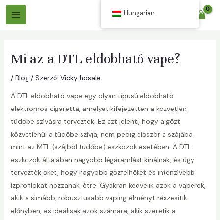
Ugrás
Hungarian
$
0.00
a
Főmenü
tartalomra
Mi az a DTL eldobható vape?
/
Blog
/ Szerző:
Vicky hosale
A DTL eldobható vape egy olyan típusú eldobható
elektromos cigaretta, amelyet kifejezetten a közvetlen
áltó
tüdőbe szívásra terveztek. Ez azt jelenti, hogy a gőzt
közvetlenül a tüdőbe szívja, nem pedig először a szájába,
mint az MTL (szájból tüdőbe) eszközök esetében. A DTL
áltó
eszközök általában nagyobb légáramlást kínálnak, és úgy
tervezték őket, hogy nagyobb gőzfelhőket és intenzívebb
ízprofilokat hozzanak létre. Gyakran kedvelik azok a vaperek,
akik a simább, robusztusabb vaping élményt részesítik
előnyben, és ideálisak azok számára, akik szeretik a