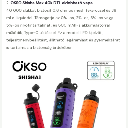
2.
OKSO Shisha Max 40k DTL eldobható vape
g
40 000 slukkot biztosít 0,6 ohmos mesh tekerccsel és 36
ml e-liquiddel. Támogatja az 0%-os, 2%-os, 3%-os vagy
5%-os nikotintartalmat, és 800 mAh-s akkumulátorral
működik, Type-C töltéssel. Ez a modell LED kijelzőt,
teljesítménybeállítást, állítható légáramlást és gyermekzárat
is tartalmaz a biztonság érdekében.