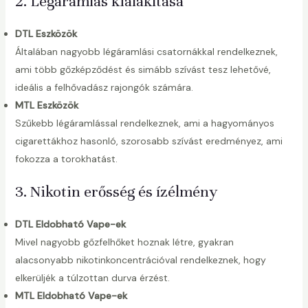
2. Légáramlás kialakítása
DTL Eszközök
Általában nagyobb légáramlási csatornákkal rendelkeznek,
ami több gőzképződést és simább szívást tesz lehetővé,
ideális a felhővadász rajongók számára.
MTL Eszközök
Szűkebb légáramlással rendelkeznek, ami a hagyományos
cigarettákhoz hasonló, szorosabb szívást eredményez, ami
fokozza a torokhatást.
3. Nikotin erősség és ízélmény
DTL Eldobható Vape-ek
Mivel nagyobb gőzfelhőket hoznak létre, gyakran
alacsonyabb nikotinkoncentrációval rendelkeznek, hogy
elkerüljék a túlzottan durva érzést.
MTL Eldobható Vape-ek