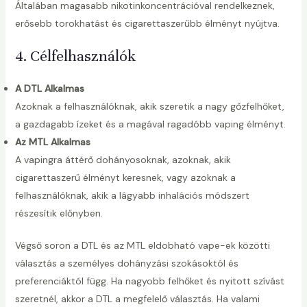
Általában magasabb nikotinkoncentrációval rendelkeznek,
erősebb torokhatást és cigarettaszerűbb élményt nyújtva.
4. Célfelhasználók
A DTL Alkalmas
Azoknak a felhasználóknak, akik szeretik a nagy gőzfelhőket,
a gazdagabb ízeket és a magával ragadóbb vaping élményt.
Az MTL Alkalmas
A vapingra áttérő dohányosoknak, azoknak, akik
cigarettaszerű élményt keresnek, vagy azoknak a
felhasználóknak, akik a lágyabb inhalációs módszert
részesítik előnyben.
Végső soron a DTL és az MTL eldobható vape-ek közötti
választás a személyes dohányzási szokásoktól és
preferenciáktól függ. Ha nagyobb felhőket és nyitott szívást
szeretnél, akkor a DTL a megfelelő választás. Ha valami