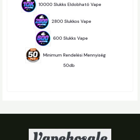
3
É
10000 Slukks Eldobható Vape
13
T
K
E
1
R
T
M
2800 Slukkos Vape
1
E
É
R
K
6
M
T
É
600 Slukks Vape
6
E
K
R
M
É
Minimum Rendelési Mennyiség
K
2
50db
251
5
1
T
E
R
M
É
K