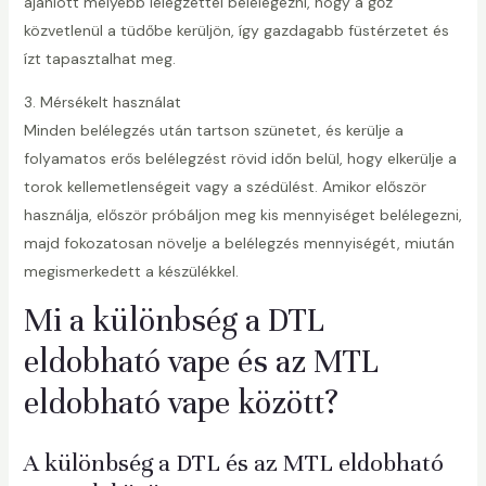
ajánlott mélyebb lélegzettel belélegezni, hogy a gőz
közvetlenül a tüdőbe kerüljön, így gazdagabb füstérzetet és
ízt tapasztalhat meg.
3. Mérsékelt használat
Minden belélegzés után tartson szünetet, és kerülje a
folyamatos erős belélegzést rövid időn belül, hogy elkerülje a
torok kellemetlenségeit vagy a szédülést. Amikor először
használja, először próbáljon meg kis mennyiséget belélegezni,
majd fokozatosan növelje a belélegzés mennyiségét, miután
megismerkedett a készülékkel.
Mi a különbség a DTL
eldobható vape és az MTL
eldobható vape között?
A különbség a DTL és az MTL eldobható