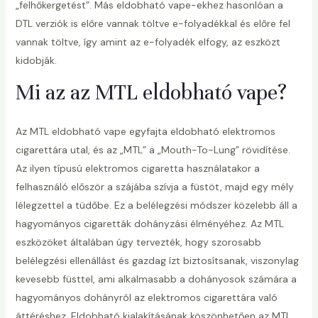
„felhőkergetést”. Más eldobható vape-ekhez hasonlóan a
DTL verziók is előre vannak töltve e-folyadékkal és előre fel
vannak töltve, így amint az e-folyadék elfogy, az eszközt
áltó
kidobják.
Mi az az MTL eldobható vape?
Az MTL eldobható vape egyfajta eldobható elektromos
cigarettára utal, és az „MTL” a „Mouth-To-Lung” rövidítése.
Az ilyen típusú elektromos cigaretta használatakor a
felhasználó először a szájába szívja a füstöt, majd egy mély
lélegzettel a tüdőbe. Ez a belélegzési módszer közelebb áll a
hagyományos cigaretták dohányzási élményéhez. Az MTL
eszközöket általában úgy tervezték, hogy szorosabb
belélegzési ellenállást és gazdag ízt biztosítsanak, viszonylag
kevesebb füsttel, ami alkalmasabb a dohányosok számára a
hagyományos dohányról az elektromos cigarettára való
áttéréshez. Eldobható kialakításának köszönhetően az MTL