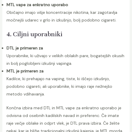
MTL vape za enkratno uporabo
Običajno imajo višje koncentracije nikotina, kar zagotavlja
močnejši udarec v grlo in izkušnjo, bolj podobno cigareti.
4. Ciljni uporabniki
DTL je primeren za
Uporabnike, ki uživajo v velikih oblakih pare, bogatejših okusih
in bolj poglobljeni izkušnji vapinga.
MTL je primeren za
Kadilce, ki prehajajo na vaping, tiste, ki iščejo izkušnjo,
podobno cigareti, ali uporabnike, ki imajo raje nežnejšo
metodo vdihavanja.
Končna izbira med DTL in MTL vape za enkratno uporabo je
odvisna od osebnih kadilskih navad in preferenc. Če imate
raje večje oblake in odprt vlek, je DTL prava izbira. Če želite
nekaj, kar je bližje tradicionalni izkušnji kajenja, je MTL morda