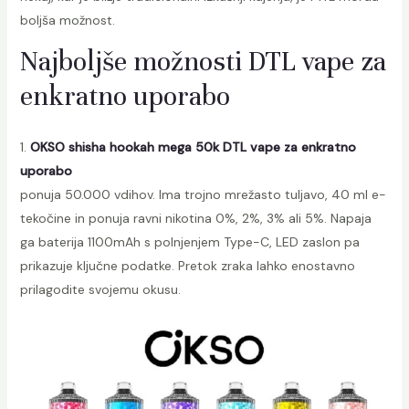
boljša možnost.
Najboljše možnosti DTL vape za
enkratno uporabo
1.
OKSO shisha hookah mega 50k DTL vape za enkratno
uporabo
ponuja 50.000 vdihov. Ima trojno mrežasto tuljavo, 40 ml e-
tekočine in ponuja ravni nikotina 0%, 2%, 3% ali 5%. Napaja
ga baterija 1100mAh s polnjenjem Type-C, LED zaslon pa
prikazuje ključne podatke. Pretok zraka lahko enostavno
prilagodite svojemu okusu.