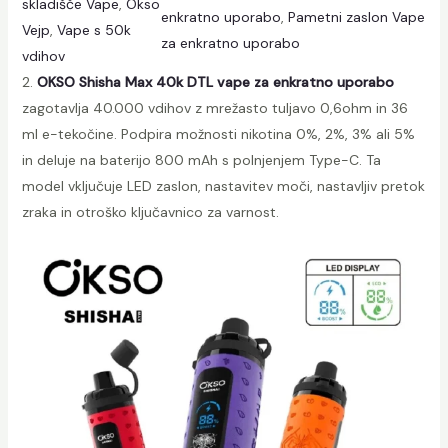
skladišče Vape
, 
Okso
n
enkratno uporabo
, 
Pametni zaslon Vape
Vejp
, 
Vape s 50k
a
za enkratno uporabo
vdihov
O
2.
OKSO Shisha Max 40k DTL vape za enkratno uporabo
K
zagotavlja 40.000 vdihov z mrežasto tuljavo 0,6ohm in 36
S
ml e-tekočine. Podpira možnosti nikotina 0%, 2%, 3% ali 5%
O
in deluje na baterijo 800 mAh s polnjenjem Type-C. Ta
S
model vključuje LED zaslon, nastavitev moči, nastavljiv pretok
h
zraka in otroško ključavnico za varnost.
i
s
h
a
H
o
o
k
a