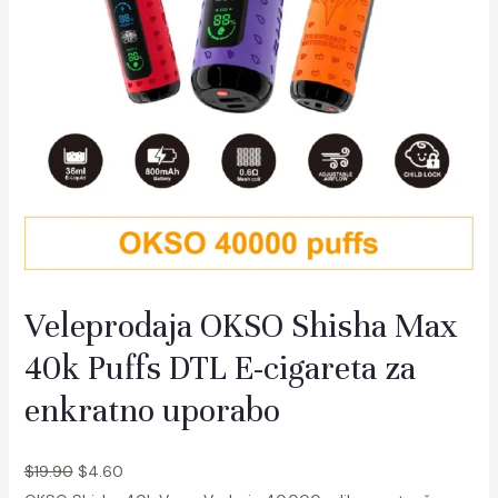
h
M
e
g
a
5
0
k
P
u
f
Veleprodaja OKSO Shisha Max
f
s
40k Puffs DTL E-cigareta za
V
enkratno uporabo
a
p
e
$
19.90
$
4.60
W