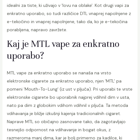
idealni za tiste, ki uživajo v 'lovu na oblake'. Kot drugi vapi za
enkratno uporabo, so tudi različice DTL vnaprej napolnjene z
e-tekočino in vnaprej napolnjene, tako da, ko je e-tekočina
p
porabljena, napravo zavržete.
Kaj je MTL vape za enkratno
uporabo?
MTL vape za enkratno uporabo se nanaša na vrsto
elektronske cigarete za enkratno uporabo, njen 'MTL' pa
pomeni 'Mouth-To-Lung' (iz ust v pljuča). Pri uporabi te vrste
elektronske cigarete bo uporabnik najprej vdihnil dim v usta,
nato pa dim z globokim vdihom vdihnil v pljuča. Ta metoda
vdihavanja je bližje izkušnji kajenja tradicionalnih cigaret.
Naprave MTL so običajno zasnovane tako, da zagotavljajo
tesnejšo odpornost na vdihavanje in bogat okus, z
razmeroma manj dima, kar je bolj primerno za kadilce, ki