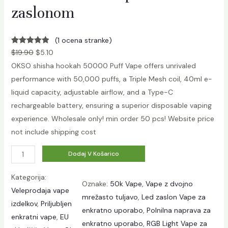
zaslonom
(1 ocena stranke)
Ocenjeno s
1
$
19.90
$
5.10
5.00
od 5 na
OKSO shisha hookah 50000 Puff Vape offers unrivaled
podlagi
performance with 50,000 puffs, a Triple Mesh coil, 40ml e-
mnenj
liquid capacity, adjustable airflow, and a Type-C
strank
rechargeable battery, ensuring a superior disposable vaping
experience. Wholesale only! min order 50 pcs! Website price
not include shipping cost
K
Dodaj V Košarico
o
Kategorija:
l
Oznake:
50k Vape
, 
Vape z dvojno
Veleprodaja vape
i
mrežasto tuljavo
, 
Led zaslon Vape za
izdelkov
, 
Priljubljen
č
enkratno uporabo
, 
Polnilna naprava za
enkratni vape
, 
EU
i
enkratno uporabo
, 
RGB Light Vape za