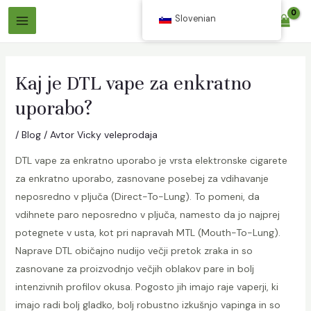
Skoči
Slovenian
$
0.00
na
Glavni
vsebino
Meni
Kaj je DTL vape za enkratno
uporabo?
/
Blog
/ Avtor
Vicky veleprodaja
DTL vape za enkratno uporabo je vrsta elektronske cigarete
p
za enkratno uporabo, zasnovane posebej za vdihavanje
neposredno v pljuča (Direct-To-Lung). To pomeni, da
p
vdihnete paro neposredno v pljuča, namesto da jo najprej
potegnete v usta, kot pri napravah MTL (Mouth-To-Lung).
Naprave DTL običajno nudijo večji pretok zraka in so
zasnovane za proizvodnjo večjih oblakov pare in bolj
intenzivnih profilov okusa. Pogosto jih imajo raje vaperji, ki
imajo radi bolj gladko, bolj robustno izkušnjo vapinga in so