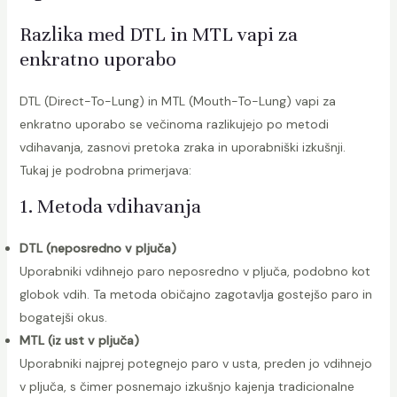
Razlika med DTL in MTL vapi za
enkratno uporabo
DTL (Direct-To-Lung) in MTL (Mouth-To-Lung) vapi za
enkratno uporabo se večinoma razlikujejo po metodi
vdihavanja, zasnovi pretoka zraka in uporabniški izkušnji.
Tukaj je podrobna primerjava:
1. Metoda vdihavanja
DTL (neposredno v pljuča)
Uporabniki vdihnejo paro neposredno v pljuča, podobno kot
globok vdih. Ta metoda običajno zagotavlja gostejšo paro in
bogatejši okus.
MTL (iz ust v pljuča)
Uporabniki najprej potegnejo paro v usta, preden jo vdihnejo
v pljuča, s čimer posnemajo izkušnjo kajenja tradicionalne