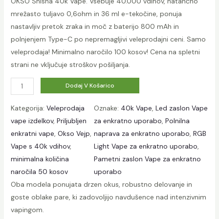
OKSO Shisha 40k Vape. Vsebuje 40.000 vdihov, natančno
i
mrežasto tuljavo 0,6ohm in 36 ml e-tekočine, ponuja
t
nastavljiv pretok zraka in moč z baterijo 800 mAh in
h
polnjenjem Type-C po nepremagljivi veleprodajni ceni. Samo
S
veleprodaja! Minimalno naročilo 100 kosov! Cena na spletni
c
strani ne vključuje stroškov pošiljanja.
r
K
Dodaj V Košarico
e
o
e
Kategorija:
Veleprodaja
Oznake:
40k Vape
, 
Led zaslon Vape
l
n
vape izdelkov
, 
Priljubljen
za enkratno uporabo
, 
Polnilna
i
enkratni vape
, 
Okso Vejp
, 
naprava za enkratno uporabo
, 
RGB
č
Vape s 40k vdihov
, 
Light Vape za enkratno uporabo
, 
i
minimalna količina
Pametni zaslon Vape za enkratno
n
naročila 50 kosov
uporabo
a
Oba modela ponujata drzen okus, robustno delovanje in
W
goste oblake pare, ki zadovoljijo navdušence nad intenzivnim
h
vapingom.
o