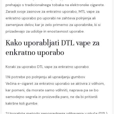
prehajajo s tradicionalnega tobaka na elektronske cigarete.
Zaradi svoje zasnove za enkratno uporabo, MTL vape za
enkratno uporabo po uporabi ne zahteva polnjenja ali
zamenjave delov, kar je zelo primerno za uporabnike, ki si
prizadevajo za udobje in enostavnost uporabe.
Kako uporabljati DTL vape za
enkratno uporabo
Koraki za uporabo DTL vape za enkratno uporabo
1.Ni potrebe po polnjenju ali upravljanju gumbov
Večina e-cigaret za enkratno uporabo se aktivira z vdihom,
kar pomeni, da morate samo vdihniti, naprava pa se bo
samodejno segrela in proizvedla paro, ne da bi pritisnili
kakršne koli gumbe.
2.Uporabite metodo neposrednega vdihavanja v pljuča (DTL)