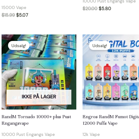
10000 Pust Engangs Vape
15000 Vape
$
20.00
$
5.80
$
15.99
$
5.07
Udsalg!
Udsalg!
IKKE PÅ LAGER
RandM Tornado 10000+ plus Pust
Engros RandM Fumot Digit
Engangsvape
12000 Puffs Vape
10000 Pust Engangs Vape
12k Vape