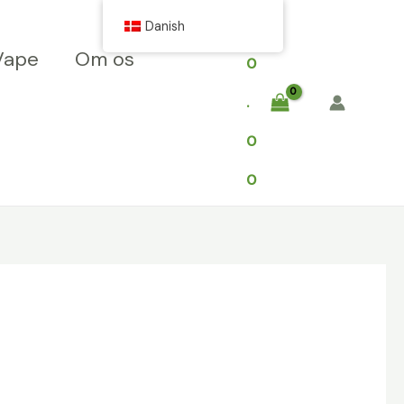
$
Danish
Vape
Om os
0
.
0
0