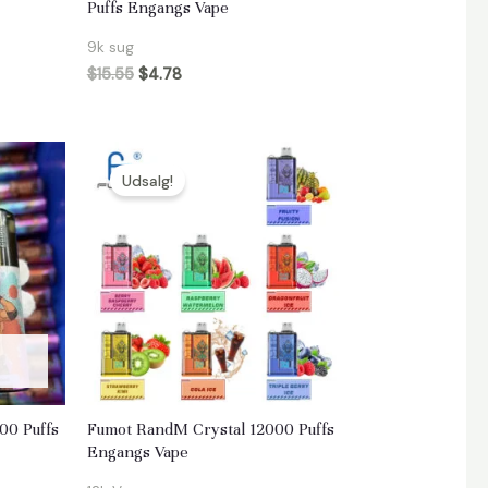
Puffs Engangs Vape
9k sug
$
15.55
$
4.78
Udsalg!
00 Puffs
Fumot RandM Crystal 12000 Puffs
Engangs Vape