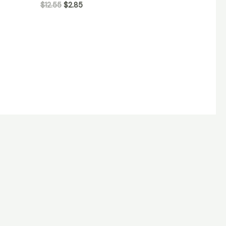
$
12.55
$
2.85