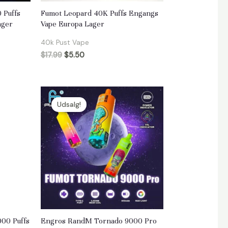
 Puffs
Fumot Leopard 40K Puffs Engangs
ager
Vape Europa Lager
40k Pust Vape
$
17.99
$
5.50
Udsalg!
00 Puffs
Engros RandM Tornado 9000 Pro