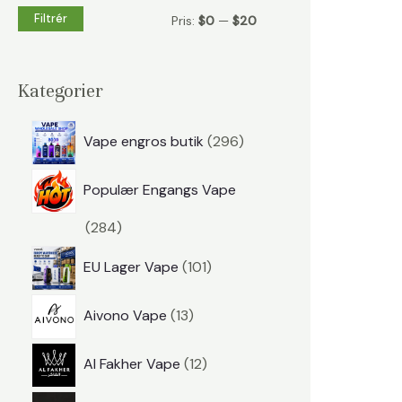
t
Filtrér
M
M
Pris:
$0
—
$20
e
i
a
r
n
k
Kategorier
:
.
s
p
p
.
Vape engros butik
296
r
r
p
Populær Engangs Vape
o
i
r
d
p
284
s
i
u
r
s
p
EU Lager Vape
101
k
o
r
t
p
d
Aivono Vape
13
o
e
r
u
d
p
r
Al Fakher Vape
12
o
k
u
r
d
t