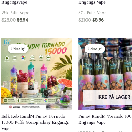
Engangsvape
Engangs Vape
25k Puffs Vape
30k Puffs Vape
$
25.00
$
6.94
$
21.00
$
5.56
Udsalg!
Udsalg!
IKKE PÅ LAGER
Bulk Køb RandM Fumot Tornado
Fumot RandM Tornado 100
15000 Puffs Genopladelig Engangs
Engangs Vape
Vape