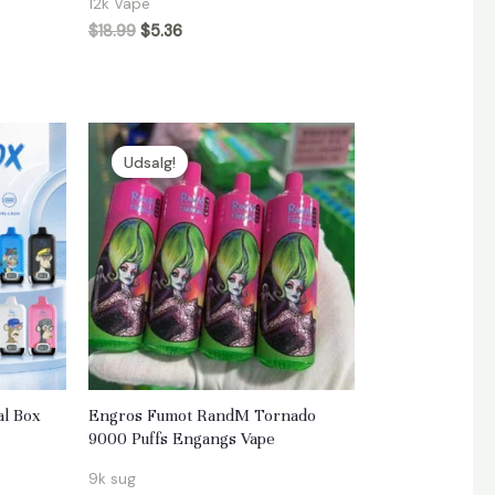
12k Vape
$
18.99
$
5.36
Udsalg!
al Box
Engros Fumot RandM Tornado
9000 Puffs Engangs Vape
9k sug