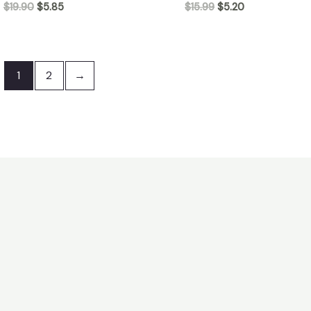
$
19.90
$
5.85
$
15.99
$
5.20
1
2
→