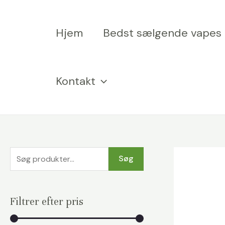
Spring
til
Hjem
Bedst sælgende vapes
indhold
Kontakt
S
Søg
ø
g
Filtrer efter pris
e
f