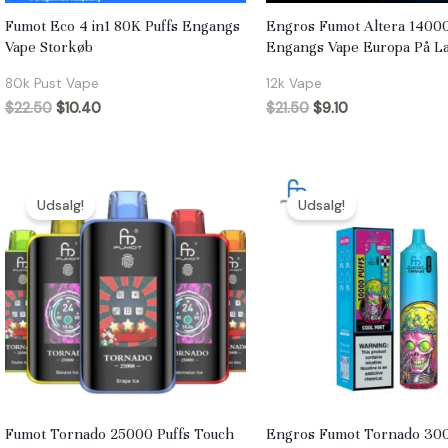
Fumot Eco 4 in1 80K Puffs Engangs
Engros Fumot Altera 14000
Vape Storkøb
Engangs Vape Europa På L
80k Pust Vape
12k Vape
$
22.50
$
10.40
$
21.50
$
9.10
Udsalg!
Udsalg!
Fumot Tornado 25000 Puffs Touch
Engros Fumot Tornado 300