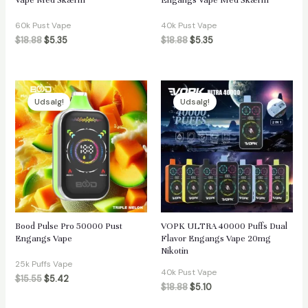
Vape Med Skærm
Engangs Vape Med Skærm
60k Pust Vape
40k Pust Vape
$
18.88
$
5.35
$
18.88
$
5.35
Udsalg!
Udsalg!
Bood Pulse Pro 50000 Pust
VOPK ULTRA 40000 Puffs Dual
Engangs Vape
Flavor Engangs Vape 20mg
Nikotin
25k Puffs Vape
40k Pust Vape
$
15.55
$
5.42
$
18.88
$
5.10