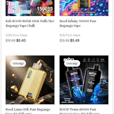
Køb BOOD MIXR 150K Puffs 7in1
Bood Infinity 30000 Pust
Engangs Vape i bulk
Engangs Vape
100k Pust Vape
60k Pust Vape
$
18.99
$
6.40
$
15.99
$
5.49
Udsalg!
Udsalg!
Bood Lumo 60k Pust Engangs
BOOD Twins 46000 Pust