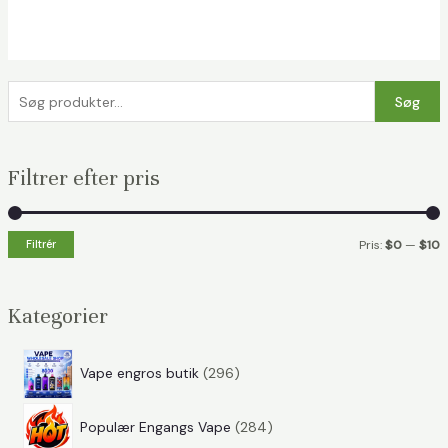
S
Søg
ø
g
Filtrer efter pris
e
f
t
Filtrér
Pris:
$0
—
$10
e
i
a
r
n
k
Kategorier
:
.
s
p
.
p
Vape engros butik
296
r
p
r
p
o
i
r
Populær Engangs Vape
284
r
d
s
i