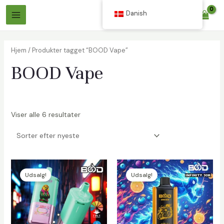
Spring
Danish
$
0.00
til
Hovedmenu
indhold
Hjem
/ Produkter tagget “BOOD Vape”
BOOD Vape
Viser alle 6 resultater
Udsalg!
Udsalg!