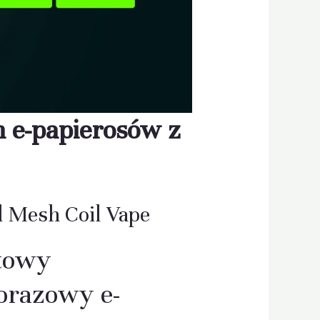
 e-papierosów z
 Mesh Coil Vape
towy
orazowy e-