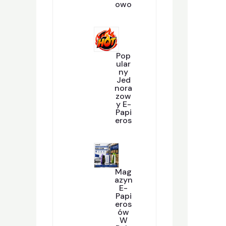
Owo
P
296
R
O
D
U
K
Pop
T
Ular
Y
Ny
Jed
Nora
Zow
Y E-
Papi
Eros
P
284
R
O
D
U
K
Mag
T
Azyn
Y
E-
Papi
Eros
Ów
W