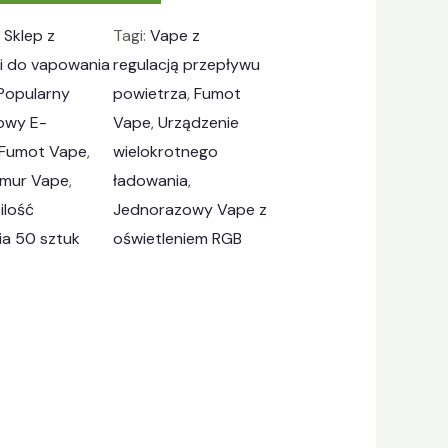
:
Sklep z
Tagi:
Vape z
i do vapowania
regulacją przepływu
Popularny
powietrza
, 
Fumot
owy E-
Vape
, 
Urządzenie
Fumot Vape
, 
wielokrotnego
hmur Vape
, 
ładowania
, 
ilość
Jednorazowy Vape z
a 50 sztuk
oświetleniem RGB