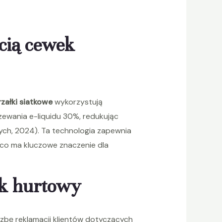
cią cewek
rzałki siatkowe
wykorzystują
ewania e-liquidu 30%, redukując
ych, 2024). Ta technologia zapewnia
co ma kluczowe znaczenie dla
sk hurtowy
iczbę reklamacji klientów dotyczących