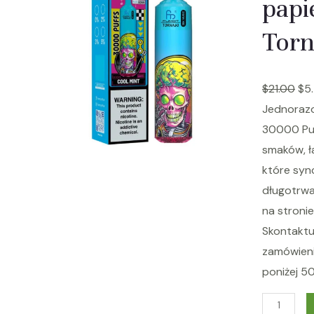
papi
Torn
$
21.00
$
5
Jednoraz
30000 Puf
smaków, ł
które sync
długotrwa
na stronie
Skontaktu
zamówieni
poniżej 5
W