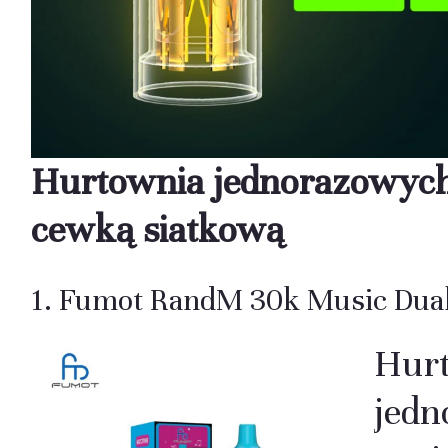
Hurtownia jednorazowych
cewką siatkową
1. Fumot RandM 30k Music Dual
Hur
jedn