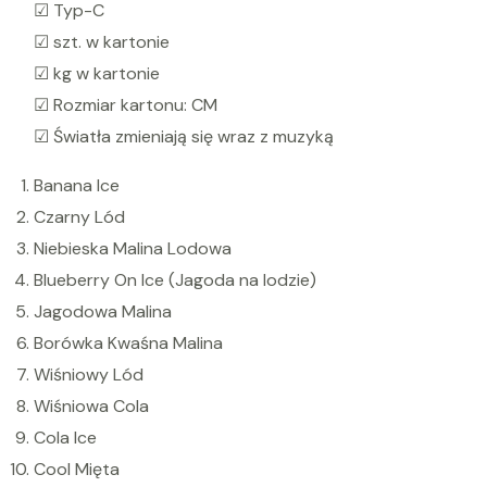
☑ Typ-C
n
☑ szt. w kartonie
a
☑ kg w kartonie
d
☑ Rozmiar kartonu: CM
o
☑ Światła zmieniają się wraz z muzyką
3
Banana Ice
0
Czarny Lód
0
Niebieska Malina Lodowa
0
Blueberry On Ice (Jagoda na lodzie)
0
Jagodowa Malina
P
Borówka Kwaśna Malina
u
Wiśniowy Lód
f
Wiśniowa Cola
f
Cola Ice
s
Cool Mięta
D