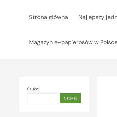
Przejdź
do
Strona główna
Najlepszy jed
treści
Magazyn e-papierosów w Polsc
Szukaj
Szukaj