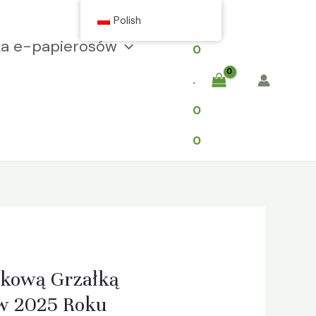
$
Polish
a e-papierosów
0
.
0
0
tkową Grzałką
w 2025 Roku