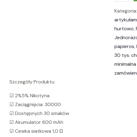
h
Kategoria
o
artykułam
l
hurtowo
, 
e
Jednoraz
s
papieros
, 
a
30 tys. c
l
minimalna 
e
zamówieni
F
Szczegóły Produktu
u
m
☑ 2%5% Nikotyna
o
☑ Zaciągnięcia: 30000
t
☑ Dostępnych 30 smaków
T
☑ Akumulator 600 mAh
o
☑ Cewka siatkowa 1,0 Ω
r