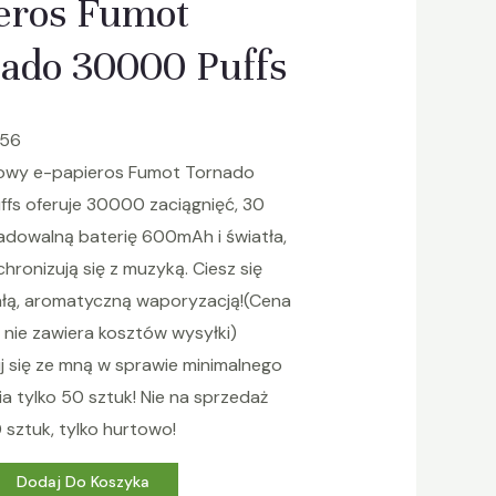
eros Fumot
ado 30000 Puffs
.56
owy e-papieros Fumot Tornado
fs oferuje 30000 zaciągnięć, 30
adowalną baterię 600mAh i światła,
hronizują się z muzyką. Ciesz się
łą, aromatyczną waporyzacją!(Cena
 nie zawiera kosztów wysyłki)
j się ze mną w sprawie minimalnego
a tylko 50 sztuk! Nie na sprzedaż
0 sztuk, tylko hurtowo!
Dodaj Do Koszyka