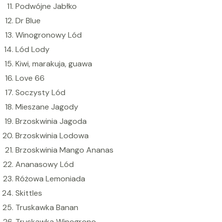
Podwójne Jabłko
i
Dr Blue
s
Winogronowy Lód
p
Lód Lody
o
Kiwi, marakuja, guawa
s
Love 66
a
Soczysty Lód
b
Mieszane Jagody
l
Brzoskwinia Jagoda
e
Brzoskwinia Lodowa
V
Brzoskwinia Mango Ananas
a
Ananasowy Lód
p
Różowa Lemoniada
e
Skittles
i
Truskawka Banan
l
Truskawka Winogrono