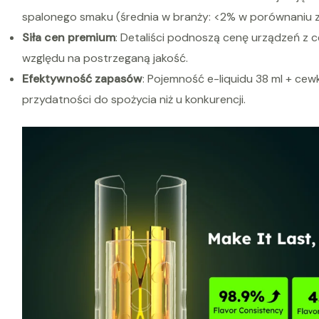
spalonego smaku (średnia w branży: <2% w porównaniu 
Siła cen premium
: Detaliści podnoszą cenę urządzeń z 
względu na postrzeganą jakość.
Efektywność zapasów
: Pojemność e-liquidu 38 ml + cew
przydatności do spożycia niż u konkurencji.