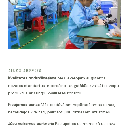
es
gšana
MŪSU SERVISS
Kvalitātes nodrošināšana
Mēs ievērojam augstākos
nozares standartus, nodrošinot augstākās kvalitātes veipu
produktus ar stingru kvalitātes kontroli.
Pieejamas cenas
Mēs piedāvājam nepārspējamas cenas,
nezaudējot kvalitāti, palīdzot jūsu biznesam attīstīties.
Jūsu veiksmes partneris
Paļaujieties uz mums kā uz savu