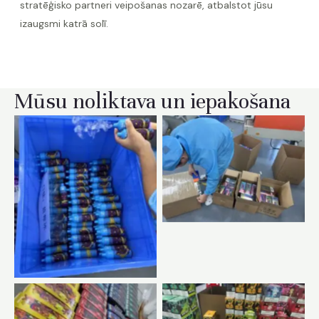
stratēģisko partneri veipošanas nozarē, atbalstot jūsu
izaugsmi katrā solī.
Mūsu noliktava un iepakošana
Nav paraksta
Nav paraksta