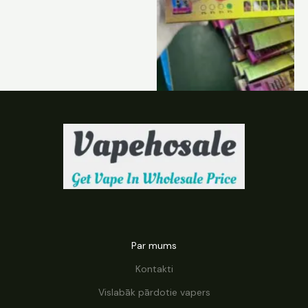
Par mums
Kontakti
Vislabāk pārdotie vapers