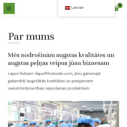
Pāriet
Latvian
$
0.00
uz
Galvenā
saturu
Izvēlne
Par mums
Mēs nodrošinām augstas kvalitātes un
augstas peļņas veipus jūsu biznesam
es
Laipni lūdzam VapeWholesale.com, jūsu galvenajā
gšana
galamērķī augstākās kvalitātes un pieejamiem
es
vairumtirdzniecības veipošanas produktiem.
gšana