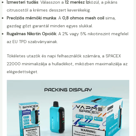
Ízmesteri tudás
: Válasszon a
12 merész íz
közül, a pikáns
citrusostól a krémes desszert keverékekig.
Precíziós mérnöki munka
: A
0,8 ohmos mesh coil
sima,
gazdag gőzt garantál minden egyes slukkal.
Rugalmas Nikotin Opciók
: A 2% vagy 5% nikotinszint megfelel
az EU TPD szabványainak.
Tökéletes utazók és napi felhasználók számára, a SPACEX
22000 minimalizálja a hulladékot, miközben maximalizálja az
elégedettséget.