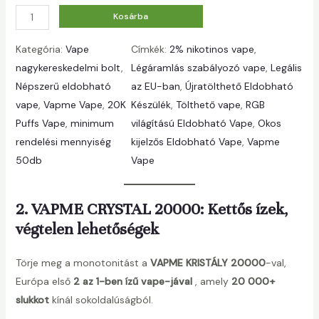
M
Kosárba
e
Kategória:
Vape
Címkék:
2% nikotinos vape
, 
n
nagykereskedelmi bolt
, 
Légáramlás szabályozó vape
, 
Legális
n
Népszerű eldobható
az EU-ban
, 
Újratölthető Eldobható
y
vape
, 
Vapme Vape
, 
20K
Készülék
, 
Tölthető vape
, 
RGB
i
Puffs Vape
, 
minimum
világítású Eldobható Vape
, 
Okos
s
rendelési mennyiség
kijelzős Eldobható Vape
, 
Vapme
é
50db
Vape
g
2. VAPME CRYSTAL 20000: Kettős ízek,
végtelen lehetőségek
Törje meg a monotonitást a
VAPME KRISTÁLY 20000
-val,
Európa első
2 az 1-ben ízű vape-jával
, amely
20 000+
slukkot
kínál sokoldalúságból.