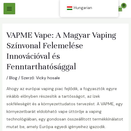
Ugrás
Hungarian
$
0.00
a
Főmenü
tartalomra
VAPME Vape: A Magyar Vaping
Színvonal Felemelése
Innovációval és
Fenntarthatósággal
áltó
/
Blog
/ Szerző:
Vicky hosale
Ahogy az európai vaping piac fejlődik, a fogyasztók egyre
áltó
inkább előnyben részesítik a tartósságot, az ízek
sokféleségét és a környezettudatos tervezést. A VAPME, egy
környezetbarát eldobható vape úttörője a vaping
technológiában, egy gondosan összeállított termékkínálatot
mutat be, amely Európa egyedi igényeihez igazodik.