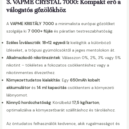
3. VAPME CRYSTAL 7000: Kompakt erő a
válogatós gőzölőkhöz
A
VAPME KRISTÁLY 7000
a minimalista európai gőzölőket
szolgálja ki
7 000+ fújás
és páratlan testreszabhatóság.
Széles Ízválaszték
:
18+12 egyedi íz
kielégítik a különböző
ízléseket, a trópusi gyümölcsöktől a jeges mentolokon át.
Alkalmazkodó nikotinszintek
: Válasszon 0%, 2%, 3% vagy 5%
nikotint – tökéletes a fokozatos csökkentéshez vagy a
nikotinmentes élvezethez.
Környezettudatos kialakítás
: Egy
650mAh kobalt
akkumulátor
és
14 ml kapacitás
csökkenteni a környezeti
lábnyomot.
Könnyű hordozhatóság
: Körülbelül
17,5 kg/karton
,
optimalizálva a környezetbarát szállításhoz és tároláshoz.
Az öntudatos felhasználók kedvence, akik rugalmasságot és