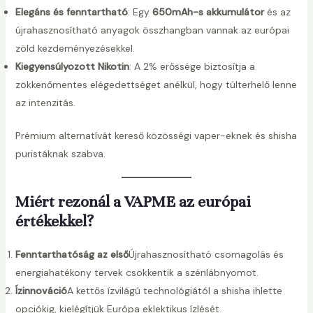
Elegáns és fenntartható
: Egy
650mAh-s akkumulátor
és az
újrahasznosítható anyagok összhangban vannak az európai
zöld kezdeményezésekkel.
Kiegyensúlyozott Nikotin
: A 2% erőssége biztosítja a
zökkenőmentes elégedettséget anélkül, hogy túlterhelő lenne
az intenzitás.
Prémium alternatívát kereső közösségi vaper-eknek és shisha
puristáknak szabva.
Miért rezonál a VAPME az európai
értékekkel?
Fenntarthatóság az első
Újrahasznosítható csomagolás és
energiahatékony tervek csökkentik a szénlábnyomot.
Ízinnováció
A kettős ízvilágú technológiától a shisha ihlette
opciókig, kielégítjük Európa eklektikus ízlését.