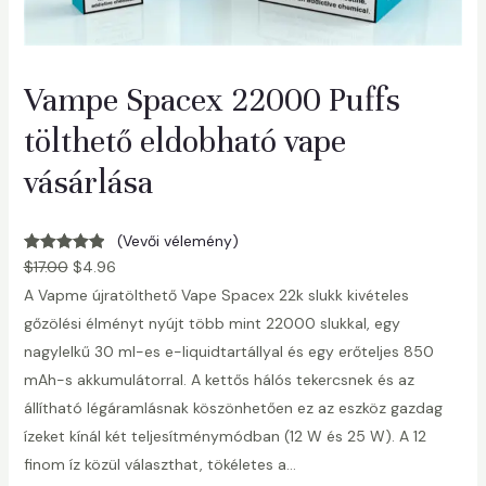
Vampe Spacex 22000 Puffs
tölthető eldobható vape
vásárlása
(Vevői vélemény)
Értékelés:
1
$
17.00
$
4.96
5.00
az 5-
A Vapme újratölthető Vape Spacex 22k slukk kivételes
ből,
gőzölési élményt nyújt több mint 22000 slukkal, egy
vásárlói
nagylelkű 30 ml-es e-liquidtartállyal és egy erőteljes 850
értékelés
mAh-s akkumulátorral. A kettős hálós tekercsnek és az
alapján
állítható légáramlásnak köszönhetően ez az eszköz gazdag
ízeket kínál két teljesítménymódban (12 W és 25 W). A 12
finom íz közül választhat, tökéletes a…