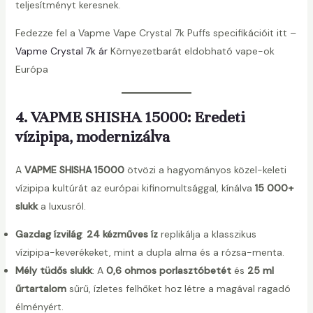
teljesítményt keresnek.
Fedezze fel a Vapme Vape Crystal 7k Puffs specifikációit itt –
Vapme Crystal 7k ár
Környezetbarát eldobható vape-ok
Európa
4. VAPME SHISHA 15000: Eredeti
vízipipa, modernizálva
A
VAPME SHISHA 15000
ötvözi a hagyományos közel-keleti
vízipipa kultúrát az európai kifinomultsággal, kínálva
15 000+
slukk
a luxusról.
Gazdag ízvilág
:
24 kézműves íz
replikálja a klasszikus
vízipipa-keverékeket, mint a dupla alma és a rózsa-menta.
Mély tüdős slukk
: A
0,6 ohmos porlasztóbetét
és
25 ml
űrtartalom
sűrű, ízletes felhőket hoz létre a magával ragadó
élményért.