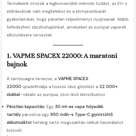
Termékeink ötvözik a legkorszerűbb mérnöki tudást, az EU-s
előírásoknak való megfelelést és a környezetbarát
gyakorlatokat, hogy páratlan teljesítményt nyújtsanak. Alább
áltó
felfedezheti zászlóshajóinkat, amelyeket az európai vaperek
elbűvölésére terveztek.
1. VAPME SPACEX 22000: A maratoni
bajnok
A tartósságra tervezve, a
VAPME SPACEX
22000
újradefiniálja a hosszú távú gőzölést a
22 000+
slukkal
—ideális az európai, úton lévő életstílushoz.
Páratlan kapacitás
: Egy
30 ml-es vape folyadék
tartály
párosítva egy
850 mAh-s Type-C gyorstöltő
akkumulátor
hetekig tartó megszakítás nélküli használatot
biztosít.