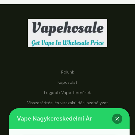
Rólunk
Kapcsolat
Legjobb Vape Termékek
Visszatérítési és visszaküldési szabályzat
A vapehosale.com oldalon nagykereskedelmi áron juthat
Vape Nagykereskedelmi Ár
hozzá a vape-ekhez, így ez a végső célpontja a
megfizethető vaping megoldásoknak.