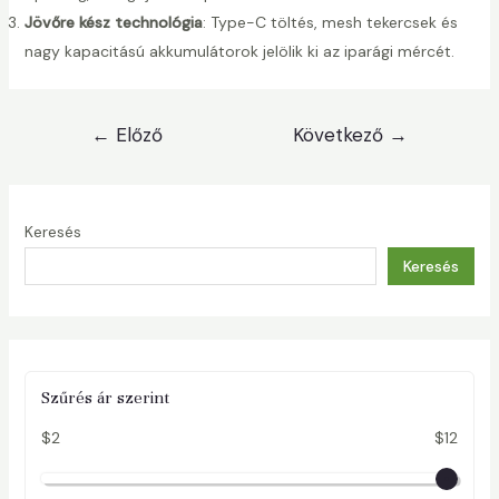
Jövőre kész technológia
: Type-C töltés, mesh tekercsek és
nagy kapacitású akkumulátorok jelölik ki az iparági mércét.
Bejegyzés
←
Előző
Következő
→
navigáció
Keresés
Keresés
Szűrés ár szerint
$2
$12