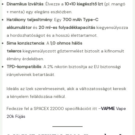
Dinamikus ízváltás
: Élvezze a
10+10 kiegészítő ízt
(pl. mangó
+ menta) egy elegáns eszközben.
Hatékony teljesítmény
: Egy
700 mAh Type-C
akkumulátor
és
20 ml-es folyadékkapacitás
kiegyensúlyozza
a hordozhatóságot és a hosszú élettartamot.
Sima konzisztencia
: A
1,0 ohmos hálós
tekercs
kiegyensúlyozott gőztermelést biztosít a kifinomult
élmény érdekében.
TPD-kompatibilis
: A 2% nikotin biztosítja az EU biztonsági
irányelveinek betartását.
Ideális az ízek szerelmeseinek, akik a változatosságot keresik
a kényelem feláldozása nélkül.
Fedezze fel a SPACEX 22000 specifikációit itt –
VAPME
Vape
20k Fújás