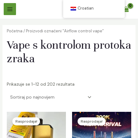
Preskoči
Croatian
$
0.00
na
Glavni
sadržaj
Izbornik
Početna
/ Proizvodi označeni “Airflow control vape”
Vape s kontrolom protoka
zraka
/isključi
Prikazuje se 1–12 od 202 rezultata
ik
/isključi
ik
Rasprodaja!
Rasprodaja!