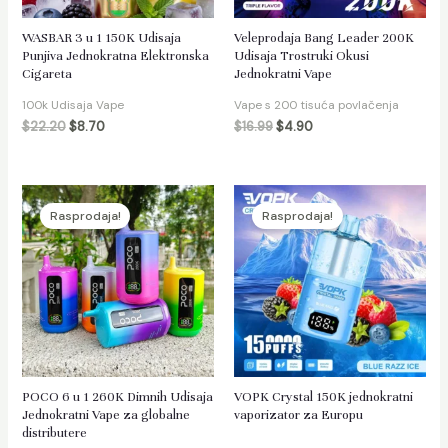
WASBAR 3 u 1 150K Udisaja
Veleprodaja Bang Leader 200K
Punjiva Jednokratna Elektronska
Udisaja Trostruki Okusi
Cigareta
Jednokratni Vape
100k Udisaja Vape
Vape s 200 tisuća povlačenja
$
22.20
$
8.70
$
16.99
$
4.90
Rasprodaja!
Rasprodaja!
POCO 6 u 1 260K Dimnih Udisaja
VOPK Crystal 150K jednokratni
Jednokratni Vape za globalne
vaporizator za Europu
distributere