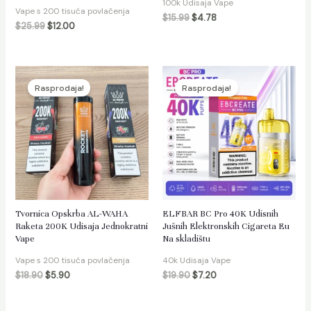
100k Udisaja Vape
Vape s 200 tisuća povlačenja
$
15.99
$
4.78
$
25.99
$
12.00
Rasprodaja!
Rasprodaja!
Tvornica Opskrba AL-WAHA
ELFBAR BC Pro 40K Udisnih
Raketa 200K Udisaja Jednokratni
Jušnih Elektronskih Cigareta Eu
Vape
Na skladištu
Vape s 200 tisuća povlačenja
40k Udisaja Vape
$
18.90
$
5.90
$
19.90
$
7.20