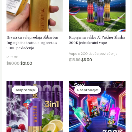
/isključi
ik
Hrvatska veleprodaja Alibarbar
Kupnja na veliko Al Fakher Shisha
Ingot jednokratna e-cigareta s
200K jednokratni vape
9000 povlačenja
Vape s 200 tisuća povlačenja
Puff 9k
$
15.99
$
6.00
$
60.00
$
21.00
Rasprodaja!
Rasprodaja!