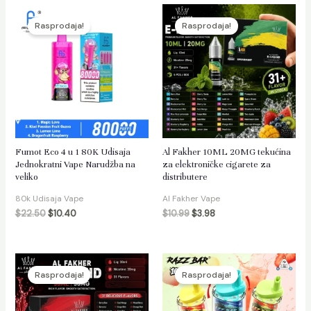
Rasprodaja!
Rasprodaja!
Fumot Eco 4 u 1 80K Udisaja
Al Fakher 10ML 20MG tekućina
Jednokratni Vape Narudžba na
za elektroničke cigarete za
veliko
distributere
80k Udisaja Vape
Al Fakher Vape
$
22.50
$
10.40
$
10.99
$
3.98
Rasprodaja!
Rasprodaja!