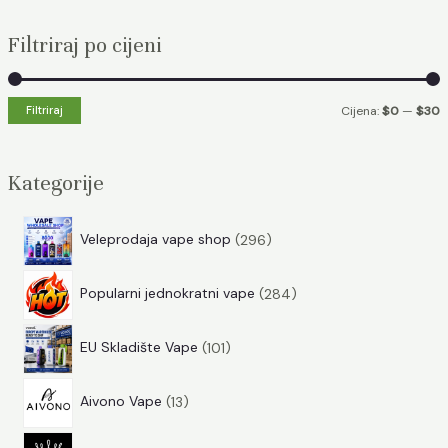
e
Filtriraj po cijeni
t
r
a
Filtriraj
Cijena:
$0
—
$30
ž
i
a
i
n
k
Kategorije
:
i
s
i
2
Veleprodaja vape shop
296
a
9
2
6
l
a
Popularni jednokratni vape
284
8
p
n
l
1
4
r
a
n
EU Skladište Vape
101
0
p
o
c
a
1
1
r
i
Aivono Vape
13
i
c
3
p
o
z
j
i
1
p