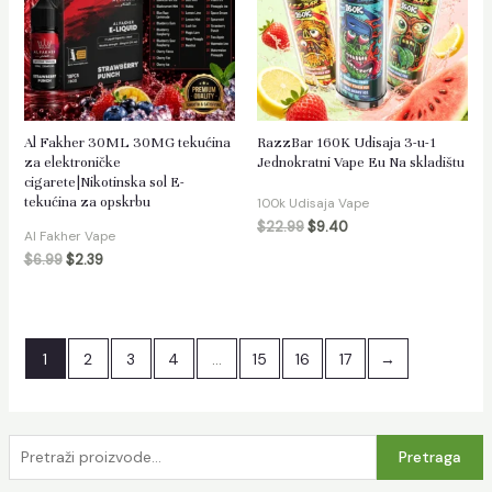
Al Fakher 30ML 30MG tekućina
RazzBar 160K Udisaja 3-u-1
za elektroničke
Jednokratni Vape Eu Na skladištu
cigarete|Nikotinska sol E-
tekućina za opskrbu
100k Udisaja Vape
$
22.99
$
9.40
Al Fakher Vape
$
6.99
$
2.39
1
2
3
4
…
15
16
17
→
P
Pretraga
r