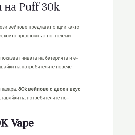
на Puff 30k
Тези вейпове предлагат опции както
и, които предпочитат по-големи
 показват нивата на батерията и е-
авайки на потребителите повече
 пазара,
30k вейпове с двоен вкус
тавяйки на потребителите по-
K Vape