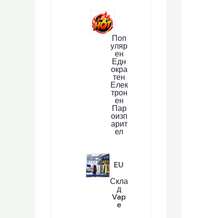
9
6
П
Р
О
Поп
Д
Уляр
У
Ен
К
Едн
Т
Окра
А
Тен
Елек
Трон
Ен
Пар
Оизп
Арит
Ел
2
284
8
4
П
EU
Р
О
Скла
Д
Д
У
Vap
К
E
Т
1
101
А