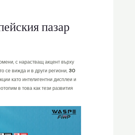
пейския пазар
омени, с нарастващ акцент върху
о се вижда и в други региони,
30
кции като интелигентни дисплеи и
потопим в това как тези развития