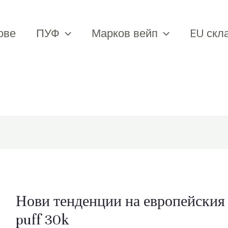
ове
ПУФ
Марков вейп
EU скл
Нови тенденции на европейския 
puff 30k