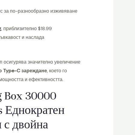
ус за по-разнообразно изживяване
g
, приблизително $18.99
гъвкавост и наслада
йп осигурява значително увеличение
о Type-C зареждане
, което го
 мощността и ефективността.
g Box 30000
s Еднократен
 с двойна