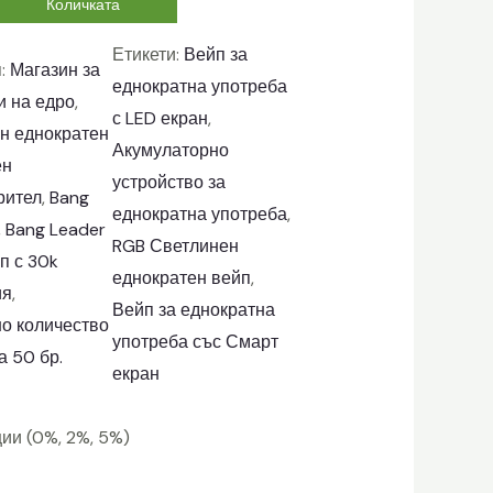
Количката
Етикети:
Вейп за
я:
Магазин за
еднократна употреба
и на едро
, 
с LED екран
, 
н еднократен
Акумулаторно
ен
устройство за
рител
, 
Bang
еднократна употреба
, 
, 
Bang Leader
RGB Светлинен
п с 30k
еднократен вейп
, 
ия
, 
Вейп за еднократна
о количество
употреба със Смарт
а 50 бр.
екран
ции (0%, 2%, 5%)