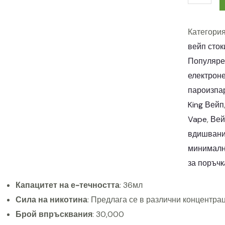
a
n
Категори
g
вейп сток
K
Популяре
i
електрон
n
пароизпа
g
King Вейп
3
Vape
, 
Вей
0
вдишван
0
минималн
0
за поръчк
0
P
Капацитет на е-течността
: 36мл
u
Сила на никотина
: Предлага се в различни концентра
f
Брой впръсквания
: 30,000