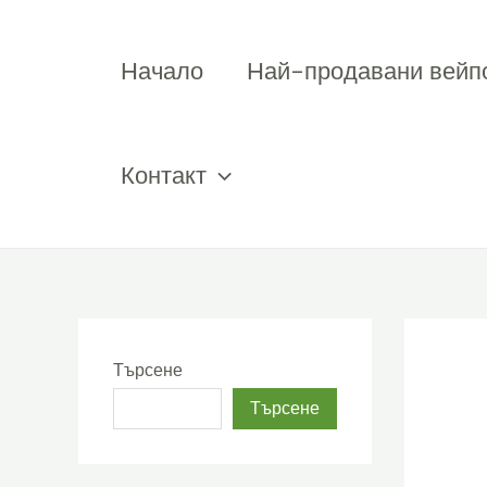
Премини
към
Начало
Най-продавани вейп
съдържанието
Контакт
Търсене
Търсене