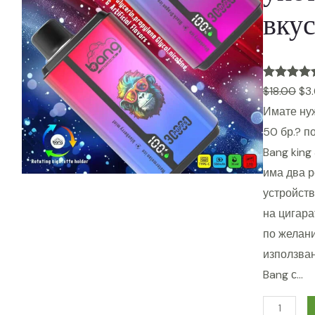
вку
Оценено
2
$
18.00
$
3
5.00
от 5
Имате ну
въз основа
50 бр.? п
на
Bang king
клиентски
има два р
оценки
устройств
на цигара
по желани
използван
Bang с…
B