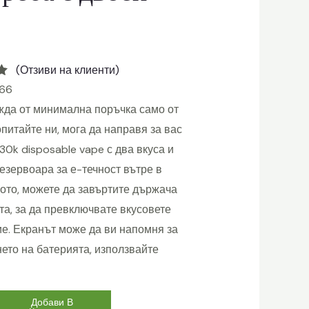
с
(Отзиви на клиенти)
.66
жда от минимална поръчка само от
опитайте ни, мога да направя за вас
 30k disposable vape с два вкуса и
езервоара за е-течност вътре в
ото, можете да завъртите държача
та, за да превключвате вкусовете
е. Екранът може да ви напомня за
ето на батерията, използвайте
Добави В