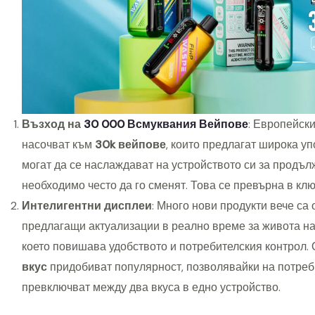
Възход на
30 000 Всмуквания Вейпове
: Европейски
насочват към
30k вейпове
, които предлагат широка уп
могат да се наслаждават на устройството си за продъл
необходимо често да го сменят. Това се превърна в кл
Интелигентни дисплеи
: Много нови продукти вече са
предлагащи актуализации в реално време за живота на 
което повишава удобството и потребителския контрол. 
вкус
придобиват популярност, позволявайки на потреб
превключват между два вкуса в едно устройство.