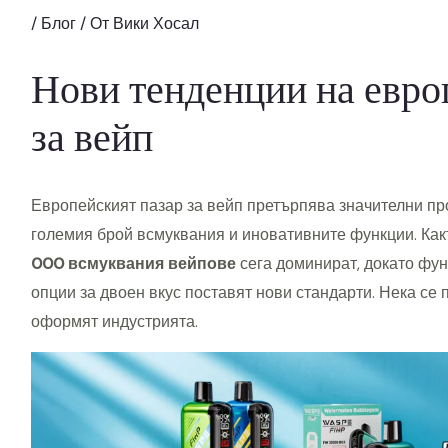
/
Блог
/ От
Вики Хосал
Нови тенденции на евро
за вейп
Европейският пазар за вейп претърпява значителни пр
големия брой всмуквания и иновативните функции. Какт
000 всмуквания вейпове
сега доминират, докато фун
опции за двоен вкус поставят нови стандарти. Нека се 
оформят индустрията.