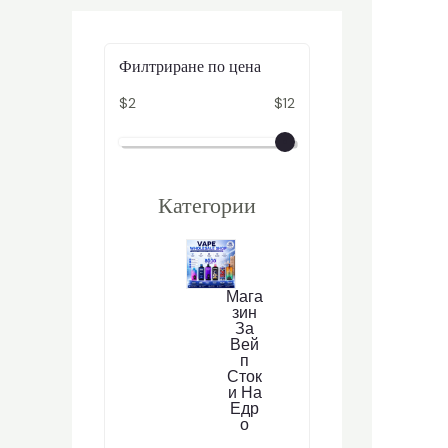
Филтриране по цена
$2
$12
Категории
Мага
Зин
За
Вей
П
Сток
И На
Едр
О
2
296