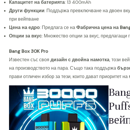
f
Капацитет на батерията
: 13 400mAh
s
Други функции
: Поддържа превключване на двоен вк
D
при вейпване
u
Цена на едро
: Предлага се на
Фабрична цена на Ban
a
Опции за вкус
: Множество опции за вкус, предлагащи 
l
Bang Box 30K Pro
F
Известен със своя
дизайн с двойна намотка
l
, този ве
на производството на пара. Също така поддържа
a
бърз
прави отличен избор за тези, които дават приоритет на
v
o
Ban
r
D
Puff
i
вейп
s
p