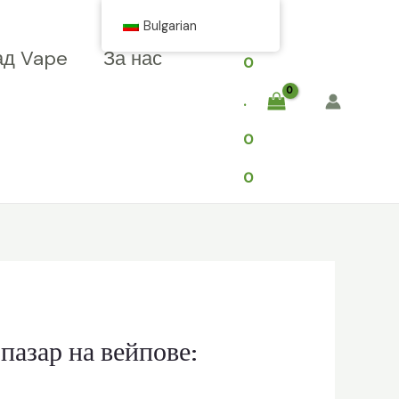
$
Bulgarian
ад Vape
За нас
0
.
0
0
пазар на вейпове: