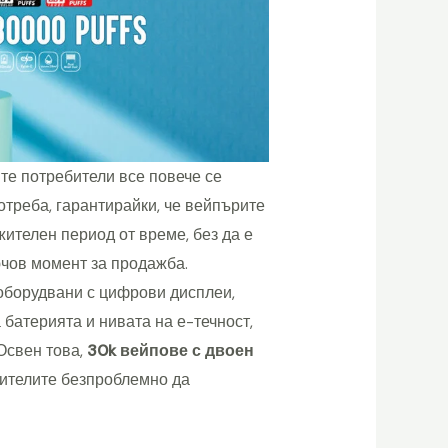
те потребители все повече се
отреба, гарантирайки, че вейпърите
жителен период от време, без да е
ючов момент за продажба.
 оборудвани с цифрови дисплеи,
батерията и нивата на е-течност,
Освен това,
30k вейпове с двоен
ителите безпроблемно да