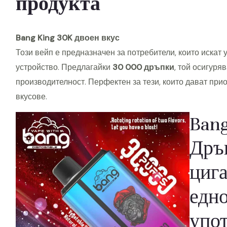
продукта
Bang King 30K двоен вкус
Този вейп е предназначен за потребители, които искат 
устройство. Предлагайки
30 000 дръпки
, той осигуря
производителност. Перфектен за тези, които дават при
вкусове.
Bang
Дръ
цига
едн
упот