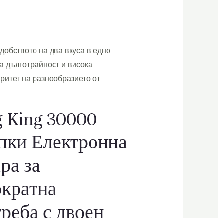
удобството на два вкуса в едно
ва дълготрайност и висока
оритет на разнообразието от
 King 30000
пки Електронна
ра за
ократна
реба с двоен