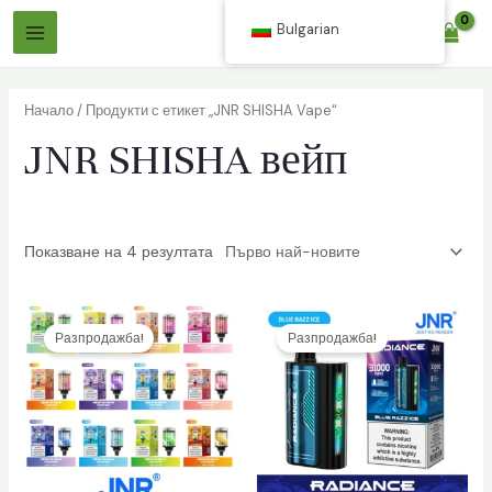
Премини
Bulgarian
$
0.00
към
Главно
съдържанието
Меню
Начало
/ Продукти с етикет „JNR SHISHA Vape“
JNR SHISHA вейп
Показване на 4 резултата
лючване
лючване
Разпродажба!
Разпродажба!
о
о