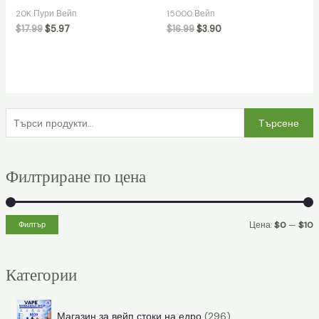
20K Пури Вейп
15000 Вейп
$
17.99
$
5.97
$
16.99
$
3.90
Т
Търсене
ъ
р
Филтриране по цена
с
е
н
Филтър
Цена:
$0
—
$10
е
и
а
з
н
к
Категории
а
и
с
:
м
и
2
Магазин за вейп стоки на едро
296