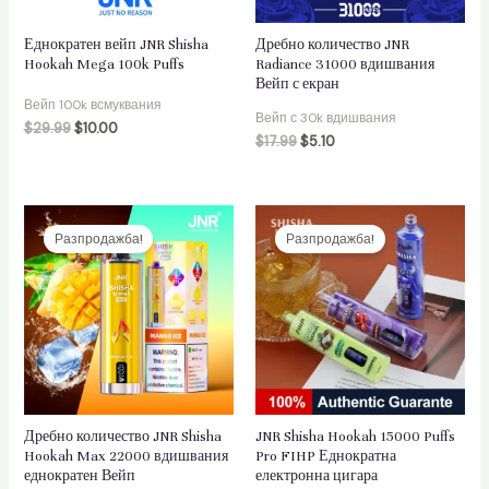
Еднократен вейп JNR Shisha
Дребно количество JNR
Hookah Mega 100k Puffs
Radiance 31000 вдишвания
Вейп с екран
лючване
Вейп 100k всмуквания
Вейп с 30k вдишвания
$
29.99
$
10.00
$
17.99
$
5.10
о
Разпродажба!
Разпродажба!
Дребно количество JNR Shisha
JNR Shisha Hookah 15000 Puffs
Hookah Max 22000 вдишвания
Pro FIHP Еднократна
еднократен Вейп
електронна цигара