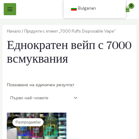
Премини
Bulgarian
$
0.00
към
Главно
съдържанието
Меню
Начало
/ Продукти с етикет „7000 Puffs Disposable Vape“
Еднократен вейп с 7000
всмуквания
лючване
Показване на единичен резултат
лючване
о
о
Разпродажба!