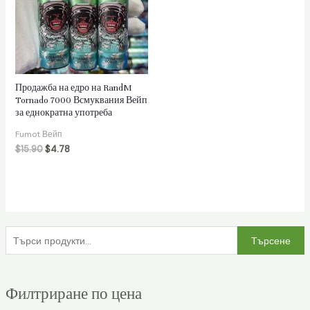
лючване
Продажба на едро на RandM
Tornado 7000 Всмуквания Вейп
о
за еднократна употреба
Fumot Вейп
$
15.90
$
4.78
Т
Търсене
ъ
р
Филтриране по цена
с