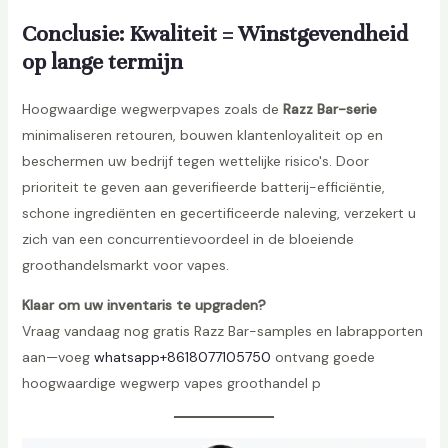
P
Conclusie: Kwaliteit = Winstgevendheid
u
f
op lange termijn
f
s
Hoogwaardige wegwerpvapes zoals de
Razz Bar-serie
D
minimaliseren retouren, bouwen klantenloyaliteit op en
i
beschermen uw bedrijf tegen wettelijke risico's. Door
s
prioriteit te geven aan geverifieerde batterij-efficiëntie,
p
schone ingrediënten en gecertificeerde naleving, verzekert u
o
zich van een concurrentievoordeel in de bloeiende
s
groothandelsmarkt voor vapes.
a
Klaar om uw inventaris te upgraden?
b
Vraag vandaag nog gratis Razz Bar-samples en labrapporten
l
aan—voeg
whatsapp+8618077105750
ontvang goede
e
hoogwaardige wegwerp vapes groothandel p
V
a
p