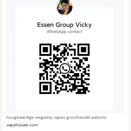
e
a
a
n
t
a
l
hoogwaardige wegwerp vapes groothandel website:
vapehosale.com