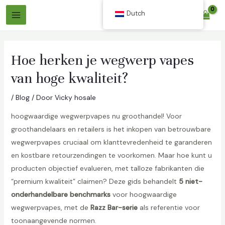
Overslaan
Dutch
$
0.00
naar
Hoofdmenu
inhoud
Hoe herken je wegwerp vapes
van hoge kwaliteit?
/
Blog
/ Door
Vicky hosale
hoogwaardige wegwerpvapes nu groothandel! Voor
groothandelaars en retailers is het inkopen van betrouwbare
len
wegwerpvapes cruciaal om klanttevredenheid te garanderen
en kostbare retourzendingen te voorkomen. Maar hoe kunt u
producten objectief evalueren, met talloze fabrikanten die
len
“premium kwaliteit” claimen? Deze gids behandelt
5 niet-
onderhandelbare benchmarks
voor hoogwaardige
wegwerpvapes, met de
Razz Bar-serie
als referentie voor
toonaangevende normen.