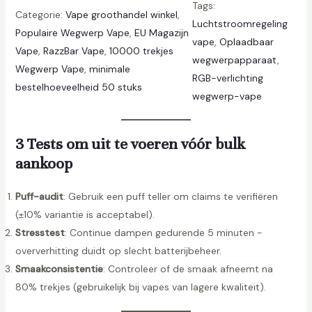
Tags:
z
Categorie:
Vape groothandel winkel
, 
Luchtstroomregeling
z
Populaire Wegwerp Vape
, 
EU Magazijn
vape
, 
Oplaadbaar
B
Vape
, 
RazzBar Vape
, 
10000 trekjes
wegwerpapparaat
, 
a
Wegwerp Vape
, 
minimale
RGB-verlichting
r
bestelhoeveelheid 50 stuks
wegwerp-vape
C
r
y
3 Tests om uit te voeren vóór bulk
s
aankoop
t
a
Puff-audit
: Gebruik een puff teller om claims te verifiëren
l
(±10% variantie is acceptabel).
1
Stresstest
: Continue dampen gedurende 5 minuten -
0
oververhitting duidt op slecht batterijbeheer.
0
Smaakconsistentie
: Controleer of de smaak afneemt na
0
80% trekjes (gebruikelijk bij vapes van lagere kwaliteit).
0