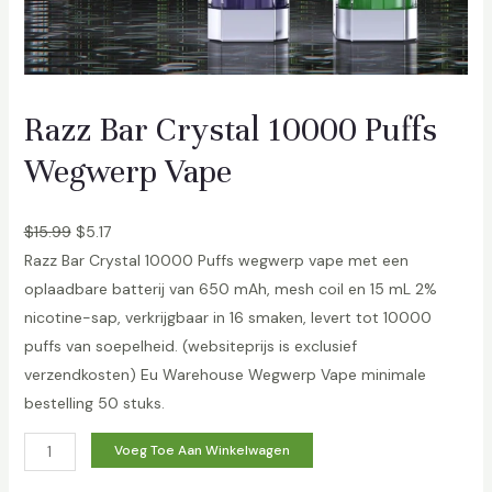
Razz Bar Crystal 10000 Puffs
Wegwerp Vape
$
15.99
$
5.17
Razz Bar Crystal 10000 Puffs wegwerp vape met een
oplaadbare batterij van 650 mAh, mesh coil en 15 mL 2%
nicotine-sap, verkrijgbaar in 16 smaken, levert tot 10000
puffs van soepelheid. (websiteprijs is exclusief
verzendkosten) Eu Warehouse Wegwerp Vape minimale
bestelling 50 stuks.
R
Voeg Toe Aan Winkelwagen
a