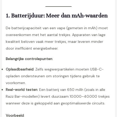
1. Batterijduur: Meer dan mAh-waarden
De batterijcapaciteit van een vape (gemeten in mAh) moet
len
overeenkomen met het aantal trekjes. Apparaten van lage
kwaliteit beloven vaak meer trekjes, maar leveren minder
door inefficiënt energiebeheer.
Belangrijke controlepunten
:
Oplaadbaarheid
: Zelfs wegwerpartikelen moeten USB-C-
opladen ondersteunen om storingen tijdens gebruik te
voorkomen.
Real-world testen
: Een batterij van 650 mAh (zoals in alle
Razz Bar-modellen) levert duurzaam 10.000–40.000 trekjes
wanneer deze is gekoppeld aan geoptimaliseerde circuits.
Voorbeeld
: