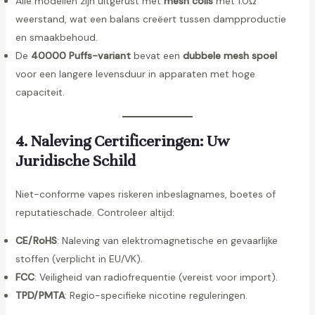
Alle modellen zijn uitgerust met
mesh coils
met 1.0Ω
weerstand, wat een balans creëert tussen dampproductie
en smaakbehoud.
De
40000 Puffs-variant
bevat een
dubbele mesh spoel
voor een langere levensduur in apparaten met hoge
capaciteit.
4. Naleving Certificeringen: Uw
Juridische Schild
Niet-conforme vapes riskeren inbeslagnames, boetes of
reputatieschade. Controleer altijd:
CE/RoHS
: Naleving van elektromagnetische en gevaarlijke
stoffen (verplicht in EU/VK).
FCC
: Veiligheid van radiofrequentie (vereist voor import).
TPD/PMTA
: Regio-specifieke nicotine reguleringen.