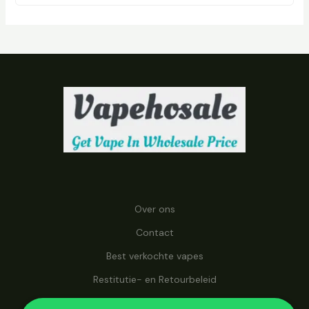
D
U
C
T
E
N
Over ons
Contact
Best verkochte vapes
Restitutie- en Retourbeleid
Bij vapehosale.com heeft u toegang tot vapes tegen