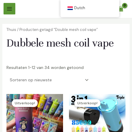
Overslaan
Dutch
$
0.00
naar
Hoofdmenu
inhoud
Thuis
/ Producten getagd “Double mesh coil vape”
Dubbele mesh coil vape
Resultaten 1-12 van 34 worden getoond
len
len
Uitverkoop!
Uitverkoop!