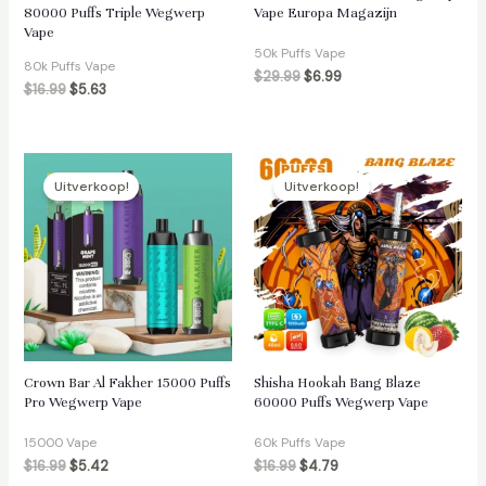
80000 Puffs Triple Wegwerp
Vape Europa Magazijn
Vape
50k Puffs Vape
80k Puffs Vape
$
29.99
$
6.99
$
16.99
$
5.63
Uitverkoop!
Uitverkoop!
Crown Bar Al Fakher 15000 Puffs
Shisha Hookah Bang Blaze
Pro Wegwerp Vape
60000 Puffs Wegwerp Vape
15000 Vape
60k Puffs Vape
$
16.99
$
5.42
$
16.99
$
4.79