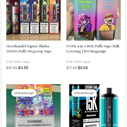
Groothandel Vapme Shisha
VOPK 4-in-1 80K Puffs Vape Bulk
30000 Puffs Wegwerp Vape
Levering | EU Magazijn
30k Puffs Vape
80k Puffs Vape
$
15.99
$
4.85
$
17.99
$
6.06
Uitverkoop!
Uitverkoop!