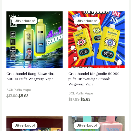
Uitverkoop!
Uitverkoop!
Groothandel Bang Blaze 4in1
Groothandel Mr.goodie 60000
60000 Puffs Wegwerp Vape
puffs Drievoudige Smaak
Wegwerp Vape
60k Puffs Vape
60k Puffs Vape
$
17.99
$
5.63
$
17.99
$
5.63
Uitverkoop!
Uitverkoop!