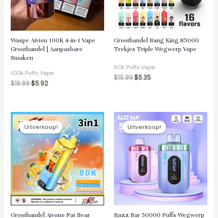
Waspe Aiviou 100K 4-in-1 Vape
Groothandel Bang King 85000
Groothandel | Aanpasbare
Trekjes Triple Wegwerp Vape
Smaken
len
80k Puffs Vape
100k Puffs Vape
$
15.99
$
5.35
$
19.99
$
5.92
Uitverkoop!
Uitverkoop!
Groothandel Aivono Fat Bear
Razz Bar 50000 Puffs Wegwerp