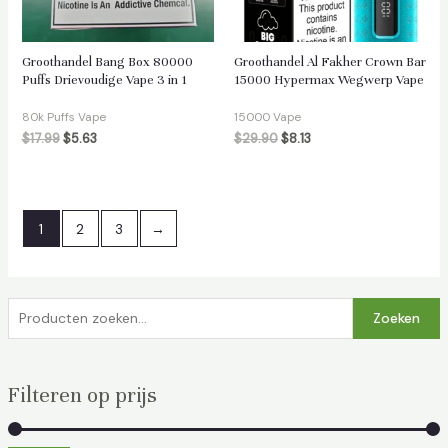
Groothandel Bang Box 80000
Groothandel Al Fakher Crown Bar
Puffs Drievoudige Vape 3 in 1
15000 Hypermax Wegwerp Vape
80k Puffs Vape
15000 Vape
$
17.99
$
5.63
$
29.90
$
8.13
1
2
3
→
Z
Zoeken
o
e
Filteren op prijs
k
e